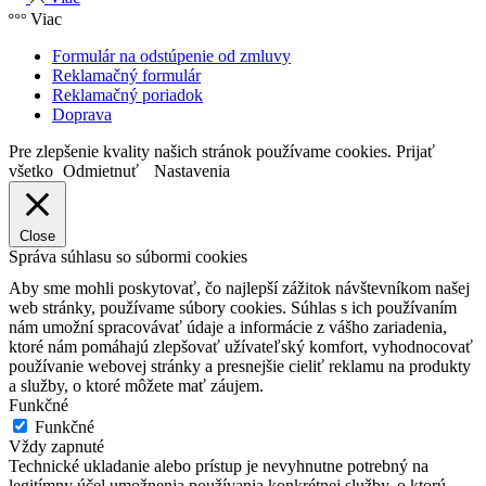
Viac
Formulár na odstúpenie od zmluvy
Reklamačný formulár
Reklamačný poriadok
Doprava
Pre zlepšenie kvality našich stránok používame cookies.
Prijať
všetko
Odmietnuť
Nastavenia
Close
Správa súhlasu so súbormi cookies
Aby sme mohli poskytovať, čo najlepší zážitok návštevníkom našej
web stránky, používame súbory cookies. Súhlas s ich používaním
nám umožní spracovávať údaje a informácie z vášho zariadenia,
ktoré nám pomáhajú zlepšovať užívateľský komfort, vyhodnocovať
používanie webovej stránky a presnejšie cieliť reklamu na produkty
a služby, o ktoré môžete mať záujem.
Funkčné
Funkčné
Vždy zapnuté
Technické ukladanie alebo prístup je nevyhnutne potrebný na
legitímny účel umožnenia používania konkrétnej služby, o ktorú