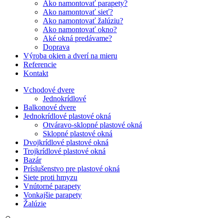
Ako namontovať parapety?
Ako namontovať sieť?
Ako namontovať žalúziu?
Ako namontovať okno?
Aké okná predávame?
Doprava
Výroba okien a dverí na mieru
Referencie
Kontakt
Vchodové dvere
Jednokrídlové
Balkonové dvere
Jednokrídlové plastové okná
Otváravo-sklopné plastové okná
Sklopné plastové okná
Dvojkrídlové plastové okná
Trojkrídlové plastové okná
Bazár
Príslušenstvo pre plastové okná
Siete proti hmyzu
Vnútorné parapety
Vonkajšie parapety
Žalúzie