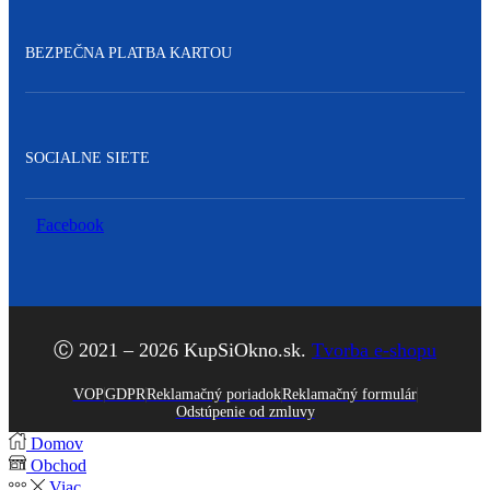
BEZPEČNA PLATBA KARTOU
SOCIALNE SIETE
Facebook
Ⓒ 2021 – 2026 KupSiOkno.sk.
Tvorba e-shopu
VOP
GDPR
Reklamačný poriadok
Reklamačný formulár
Odstúpenie od zmluvy
Domov
Obchod
Viac