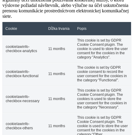
výslovne požiadal návštevník, alebo výlučne na účel uskutočnenia
prenosu komunikácie prostredníctvom elektronickej komunikačnej
siete.
Cookie
Dĺžka trvania
Popis
This cookie is set by GDPR
Cookie Consent plugin. The
cookielawinfo-
11 months
cookie is used to store the user
checkbox-analytics
consent for the cookies in the
category "Analytics".
The cookie is set by GDPR
cookielawinfo-
cookie consent to record the
11 months
checkbox-functional
user consent for the cookies in
the category "Functional".
This cookie is set by GDPR
Cookie Consent plugin. The
cookielawinfo-
11 months
cookies is used to store the
checkbox-necessary
user consent for the cookies in
the category "Necessary".
This cookie is set by GDPR
Cookie Consent plugin. The
cookielawinfo-
11 months
cookie is used to store the user
checkbox-others
consent for the cookies in the
category "Other.