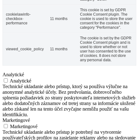
This cookie is set by GDPR
cookielawinfo-
Cookie Consent plugin. The
checkbox-
11 months
cookie is used to store the user
performance
consent for the cookies in the
category "Performance".
The cookie is set by the GDPR
Cookie Consent plugin and is
used to store whether or not
viewed_cookie_policy
11 months
user has consented to the use
of cookies. It does not store
any personal data.
Analytické
Analytické
Technické ukladanie alebo prístup, ktorý sa používa výlučne na
anonymné analytické účely. Bez predvolania, dobrovoľného
splnenia požiadaviek zo strany poskytovateľa internetových služieb
alebo dodatočných záznamov od tretej strany sa informácie uložené
alebo získané len na tento účel zvyčajne nemôžu použiť na vašu
identifikáciu.
Marketingové
Marketingové
Technické ukladanie alebo prístup je potrebný na vytvorenie
používateľských profilov na zasielanie reklamy alebo na sledovanie