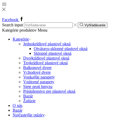
Facebook
Search input
Vyhľadávanie
Kategórie produktov
Menu
Kategórie
Jednokrídlové plastové okná
Otváravo-sklopné plastové okná
Sklopné plastové okná
Dvojkrídlové plastové okná
Trojkrídlové plastové okná
Balkonové dvere
Vchodové dvere
Vonkajšie parapety
Vnútorné parapety
Siete proti hmyzu
Príslušenstvo pre plastové okná
Bazár
Žalúzie
O nás
Bazár
Najčastejšie otázky