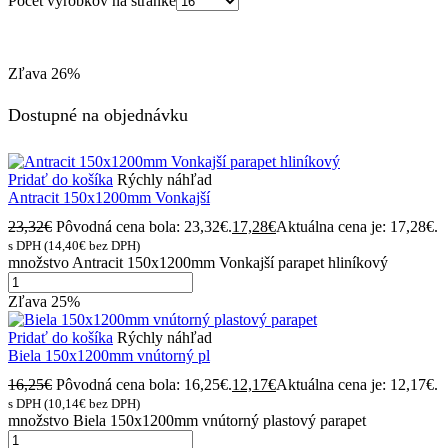
Počet výrobkov na stránke
Zľava
26%
Dostupné na objednávku
Pridať do košíka
Rýchly náhľad
Antracit 150x1200mm Vonkajší
23,32
€
Pôvodná cena bola: 23,32€.
17,28
€
Aktuálna cena je: 17,28€.
s DPH (
14,40
€
bez DPH)
množstvo Antracit 150x1200mm Vonkajší parapet hliníkový
Zľava
25%
Pridať do košíka
Rýchly náhľad
Biela 150x1200mm vnútorný pl
16,25
€
Pôvodná cena bola: 16,25€.
12,17
€
Aktuálna cena je: 12,17€.
s DPH (
10,14
€
bez DPH)
množstvo Biela 150x1200mm vnútorný plastový parapet