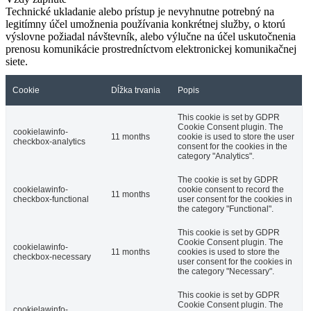
Technické ukladanie alebo prístup je nevyhnutne potrebný na
legitímny účel umožnenia používania konkrétnej služby, o ktorú
výslovne požiadal návštevník, alebo výlučne na účel uskutočnenia
prenosu komunikácie prostredníctvom elektronickej komunikačnej
siete.
Cookie
Dĺžka trvania
Popis
This cookie is set by GDPR
Cookie Consent plugin. The
cookielawinfo-
11 months
cookie is used to store the user
checkbox-analytics
consent for the cookies in the
category "Analytics".
The cookie is set by GDPR
cookielawinfo-
cookie consent to record the
11 months
checkbox-functional
user consent for the cookies in
the category "Functional".
This cookie is set by GDPR
Cookie Consent plugin. The
cookielawinfo-
11 months
cookies is used to store the
checkbox-necessary
user consent for the cookies in
the category "Necessary".
This cookie is set by GDPR
Cookie Consent plugin. The
cookielawinfo-