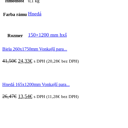
Hmotnosť
0,1 kg
Hnedá
Farba rámu
150×1200 mm hxš
Rozmer
Biela 260x1750mm Vonkajší para...
Pôvodná
Aktuálna
41,50
€
24,33
€
s DPH (
20,28
€
bez DPH)
cena
cena
bola:
je:
Hnedá 165x1200mm Vonkajší para...
41,50€.
24,33€.
Pôvodná
Aktuálna
26,47
€
13,54
€
s DPH (
11,28
€
bez DPH)
cena
cena
bola:
je:
26,47€.
13,54€.