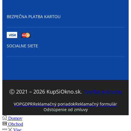
BEZPEČNA PLATBA KARTOU
SOCIALNE SIETE
Facebook
Ⓒ 2021 – 2026 KupSiOkno.sk.
Tvorba e-shopu
VOP
GDPR
Reklamačný poriadok
Reklamačný formulár
Odstúpenie od zmluvy
Domov
Obchod
Viac