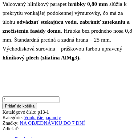
Valcovaný hliníkový parapet
hrúbky 0,80 mm
slúžia k
bola:
je:
prekrytiu vonkajšej podokennej výmurovky, čo má za
26,08€.
12,89€.
úlohu
odvádzať stekajúcu vodu, zabrániť zatekaniu a
znečisteniu fasády domu
. Hrúbka bez predného nosa 0,8
mm. Štandardná predná a zadná hrana – 25 mm.
Východisková surovina – práškovou farbou upravený
hliníkový plech (zliatina AlMg3).
množstvo
Hnedá
Pridať do košíka
150x1200mm
Katalógové číslo:
p13-1
Vonkajší
Kategórie:
Vonkajšie parapety
parapet
Značky:
NA OBJEDNÁVKU DO 7 DNÍ
hliníkový
Zdieľať: