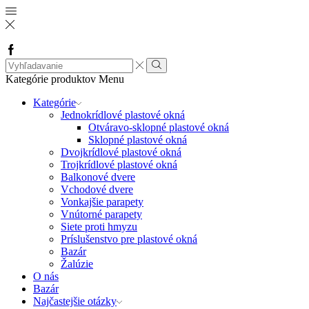
Facebook
Search
input
Vyhľadávanie
Kategórie produktov
Menu
Kategórie
Jednokrídlové plastové okná
Otváravo-sklopné plastové okná
Sklopné plastové okná
Dvojkrídlové plastové okná
Trojkrídlové plastové okná
Balkonové dvere
Vchodové dvere
Vonkajšie parapety
Vnútorné parapety
Siete proti hmyzu
Príslušenstvo pre plastové okná
Bazár
Žalúzie
O nás
Bazár
Najčastejšie otázky