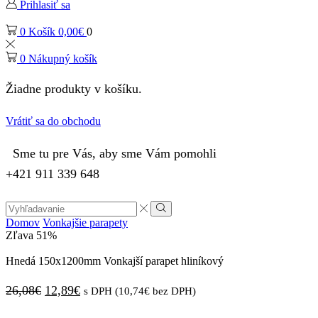
Prihlasiť sa
0
Košík
0,00
€
0
0
Nákupný košík
Žiadne produkty v košíku.
Vrátiť sa do obchodu
Sme tu pre Vás, aby sme Vám pomohli
+421 911 339 648
Search
input
Vyhľadávanie
Domov
Vonkajšie parapety
Zľava
51%
Hnedá 150x1200mm Vonkajší parapet hliníkový
Pôvodná
Aktuálna
26,08
€
12,89
€
s DPH (
10,74
€
bez DPH)
cena
cena