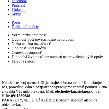
Facebook
Pinterest
Linkedin
Skype
Popis
Ďalšie informácie
Veľmi nízka hmotnosť
Odolnosť voči poveternostným vplyvom
Nízka tepelná rozťažnosť
Odolnosť voči korózii
Cenová dostupnosť
Dlhodobá životnosť bez nutnosti náterov alebo iných opráv
Farebná stálosť
Nenašli ste svoj rozmer?
Objednajte si
ho na mieru! Kontaktujte
nás, poradíme Vám a
bezplatne
vypracujeme cenovú ponuku. Cena
a kvalita Vás milo prekvapí. Mail:
obchod@kupsiokno.sk
Tel.
číslo:
0911339648
PARAPETY, SIETE a ŽALÚZIE k oknám skladom alebo na
objednávku.