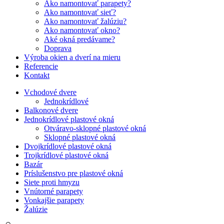
Ako namontovať parapety?
Ako namontovať sieť?
Ako namontovať žalúziu?
Ako namontovať okno?
Aké okná predávame?
Doprava
Výroba okien a dverí na mieru
Referencie
Kontakt
Vchodové dvere
Jednokrídlové
Balkonové dvere
Jednokrídlové plastové okná
Otváravo-sklopné plastové okná
Sklopné plastové okná
Dvojkrídlové plastové okná
Trojkrídlové plastové okná
Bazár
Príslušenstvo pre plastové okná
Siete proti hmyzu
Vnútorné parapety
Vonkajšie parapety
Žalúzie