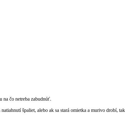
 na čo netreba zabudnúť.
atiahnutí špaliet, alebo ak sa stará omietka a murivo drobí, tak