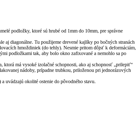
umelé podložky, ktoré sú hrubé od 1mm do 10mm, pre správne
e aj diagonálne. Tu použijeme drevené kajlíky po bočných stranách
ovacích hmoždiniek (do tehly). Nesmie pritom dôjsť k deformáciám,
elými podložkami tak, aby bolo okno zafixované a nemohlo sa po
 ktorá má vysoké izolačné schopnosti, ako aj schopnosť „prilepiť“
lakovanej nádoby, prípadne trubkou, priloženou pri jednorázových
 a uvádzajú okolité ostenie do pôvodného stavu.