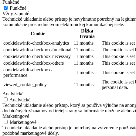
Funkčné
Funkčné
Vždy zapnuté
Technické ukladanie alebo prístup je nevyhnutne potrebný na legitím
komunikácie prostredníctvom elektronickej komunikačnej siete.
Dĺžka
Cookie
trvania
cookielawinfo-checkbox-analytics
11 months
This cookie is se
cookielawinfo-checkbox-functional
11 months
The cookie is set
cookielawinfo-checkbox-necessary
11 months
This cookie is se
cookielawinfo-checkbox-others
11 months
This cookie is se
cookielawinfo-checkbox-
11 months
This cookie is se
performance
The cookie is set
viewed_cookie_policy
11 months
personal data.
Analytické
Analytické
Technické ukladanie alebo prístup, ktorý sa používa výlučne na anon
dodatočných záznamov od tretej strany sa informácie uložené alebo zí
Marketingové
Marketingové
Technické ukladanie alebo prístup je potrebný na vytvorenie používa
podobné marketingové účely.