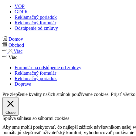
VOP
GDPR
Reklamačný poriadok
Reklamačný formulár
Odstúpenie od zmluvy
Domov
Obchod
Viac
Viac
Formulár na odstúpenie od zmluvy
Reklamačný formulár
Reklamačný poriadok
Doprava
Pre zlepšenie kvality našich stránok používame cookies.
Prijať všetko
Close
Správa súhlasu so súbormi cookies
Aby sme mohli poskytovať, čo najlepší zážitok návštevníkom našej w
pomáhajú zlepšovať užívateľský komfort, vyhodnocovať používanie we