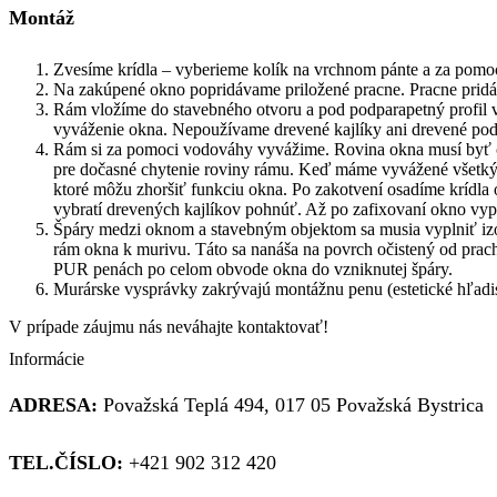
Montáž
Zvesíme krídla – vyberieme kolík na vrchnom pánte a za pomo
Na zakúpené okno popridávame priložené pracne. Pracne pri
Rám vložíme do stavebného otvoru a pod podparapetný profil
vyváženie okna. Nepoužívame drevené kajlíky ani drevené po
Rám si za pomoci vodováhy vyvážime. Rovina okna musí byť čo 
pre dočasné chytenie roviny rámu. Keď máme vyvážené všetkým
ktoré môžu zhoršiť funkciu okna. Po zakotvení osadíme krídla 
vybratí drevených kajlíkov pohnúť. Až po zafixovaní okno v
Špáry medzi oknom a stavebným objektom sa musia vyplniť izol
rám okna k murivu. Táto sa nanáša na povrch očistený od prac
PUR penách po celom obvode okna do vzniknutej špáry.
Murárske vysprávky zakrývajú montážnu penu (estetické hľadis
V prípade záujmu nás neváhajte kontaktovať!
Informácie
ADRESA:
Považská Teplá 494, 017 05 Považská Bystrica
TEL.ČÍSLO:
+421 902 312 420