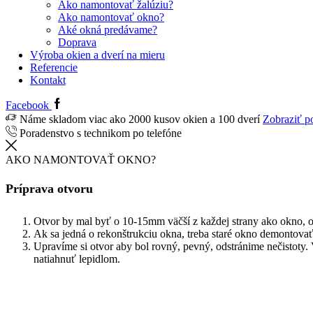
Ako namontovať žalúziu?
Ako namontovať okno?
Aké okná predávame?
Doprava
Výroba okien a dverí na mieru
Referencie
Kontakt
Facebook
Náme skladom viac ako 2000 kusov okien a 100 dverí
Zobraziť p
Poradenstvo s technikom po telefóne
AKO NAMONTOVAŤ OKNO?
Príprava otvoru
Otvor by mal byť o 10-15mm väčší z každej strany ako okno,
Ak sa jedná o rekonštrukciu okna, treba staré okno demontovať
Upravíme si otvor aby bol rovný, pevný, odstránime nečistoty. V
natiahnuť lepidlom.