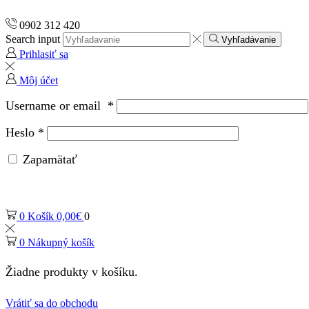
0902 312 420
Search input
Vyhľadávanie
Prihlasiť sa
Môj účet
Username or email
*
Heslo
*
Zapamätať
0
Košík
0,00
€
0
0
Nákupný košík
Žiadne produkty v košíku.
Vrátiť sa do obchodu