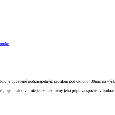
onuku
 okno je vybavené podparapetným profilom pod oknom +30mm na výšku
.
 prípade ak otvor nie je ako tak rovný jeho príprava spočíva v hrubom n