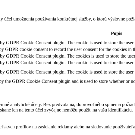
ny účel umožnenia používania konkrétnej služby, o ktorú výslovne poži
Popis
t by GDPR Cookie Consent plugin. The cookie is used to store the user c
 by GDPR cookie consent to record the user consent for the cookies in t
t by GDPR Cookie Consent plugin. The cookies is used to store the user
t by GDPR Cookie Consent plugin. The cookie is used to store the user c
t by GDPR Cookie Consent plugin. The cookie is used to store the user 
 by the GDPR Cookie Consent plugin and is used to store whether or not 
ymné analytické účely. Bez predvolania, dobrovoľného splnenia požiada
skané len na tento účel zvyčajne nemôžu použiť na vašu identifikáciu.
teľských profilov na zasielanie reklamy alebo na sledovanie používate