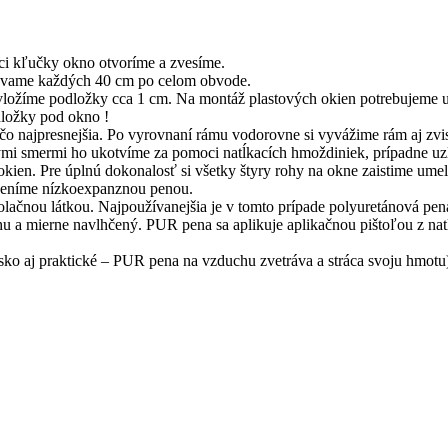
ci kľučky okno otvoríme a zvesíme.
dávame každých 40 cm po celom obvode.
 vložíme podložky cca 1 cm. Na montáž plastových okien potrebujeme 
dložky pod okno !
najpresnejšia. Po vyrovnaní rámu vodorovne si vyvážime rám aj zvisl
i smermi ho ukotvíme za pomoci natĺkacích hmoždiniek, prípadne uzl
okien. Pre úplnú dokonalosť si všetky štyry rohy na okne zaistime um
ypeníme nízkoexpanznou penou.
ačnou látkou. Najpoužívanejšia je v tomto prípade polyuretánová pena,
hu a mierne navlhčený. PUR pena sa aplikuje aplikačnou pištoľou z nat
ko aj praktické – PUR pena na vzduchu zvetráva a stráca svoju hmotu)