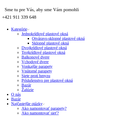
Sme tu pre Vás, aby sme Vám pomohli
+421 911 339 648
Kategórie
Jednokrídlové plastové okná
Otváravo-sklopné plastové okná
Sklopné plastové okná
Dvojkrídlové plastové okná
Trojkrídlové plastové okná
Balkonové dvere
Vchodové dvere
Vonkajšie parapety
Vnútorné parapety
Siete proti hmyzu
Príslušenstvo pre plastové okná
Bazár
Žalúzie
O nás
Bazár
Najčastejšie otázky
Ako namontovať parapety?
Ako namontovať sieť?