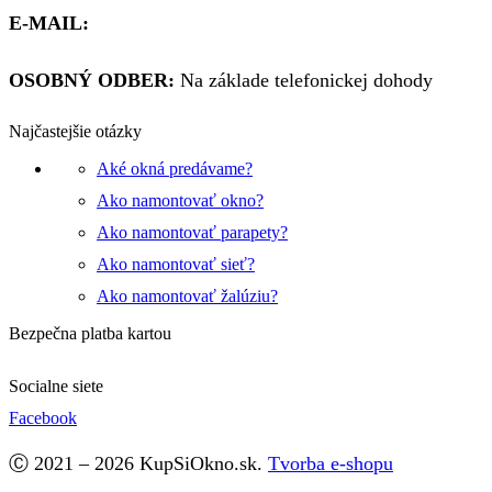
E-MAIL:
obchod@kupsiokno.sk
OSOBNÝ ODBER:
Na základe telefonickej dohody
Najčastejšie otázky
Aké okná predávame?
Ako namontovať okno?
Ako namontovať parapety?
Ako namontovať sieť?
Ako namontovať žalúziu?
Bezpečna platba kartou
Socialne siete
Facebook
Ⓒ 2021 – 2026 KupSiOkno.sk.
Tvorba e-shopu