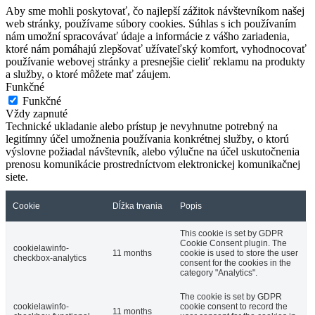
Aby sme mohli poskytovať, čo najlepší zážitok návštevníkom našej
web stránky, používame súbory cookies. Súhlas s ich používaním
nám umožní spracovávať údaje a informácie z vášho zariadenia,
ktoré nám pomáhajú zlepšovať užívateľský komfort, vyhodnocovať
používanie webovej stránky a presnejšie cieliť reklamu na produkty
a služby, o ktoré môžete mať záujem.
Funkčné
Funkčné
Vždy zapnuté
Technické ukladanie alebo prístup je nevyhnutne potrebný na
legitímny účel umožnenia používania konkrétnej služby, o ktorú
výslovne požiadal návštevník, alebo výlučne na účel uskutočnenia
prenosu komunikácie prostredníctvom elektronickej komunikačnej
siete.
Cookie
Dĺžka trvania
Popis
This cookie is set by GDPR
Cookie Consent plugin. The
cookielawinfo-
11 months
cookie is used to store the user
checkbox-analytics
consent for the cookies in the
category "Analytics".
The cookie is set by GDPR
cookielawinfo-
cookie consent to record the
11 months