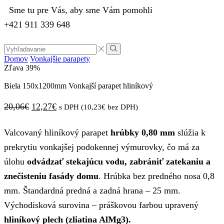
Sme tu pre Vás, aby sme Vám pomohli
+421 911 339 648
Search
input
Vyhľadávanie
Domov
Vonkajšie parapety
Zľava
39%
Biela 150x1200mm Vonkajší parapet hliníkový
Pôvodná
Aktuálna
20,06
€
12,27
€
s DPH (
10,23
€
bez DPH)
cena
cena
Valcovaný hliníkový parapet
hrúbky 0,80 mm
slúžia k
bola:
je:
prekrytiu vonkajšej podokennej výmurovky, čo má za
20,06€.
12,27€.
úlohu
odvádzať stekajúcu vodu, zabrániť zatekaniu a
znečisteniu fasády domu
. Hrúbka bez predného nosa 0,8
mm. Štandardná predná a zadná hrana – 25 mm.
Východisková surovina – práškovou farbou upravený
hliníkový plech (zliatina AlMg3).