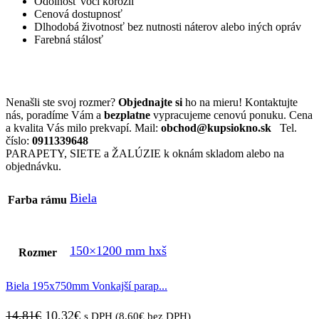
Odolnosť voči korózii
Cenová dostupnosť
Dlhodobá životnosť bez nutnosti náterov alebo iných opráv
Farebná stálosť
Nenašli ste svoj rozmer?
Objednajte si
ho na mieru! Kontaktujte
nás, poradíme Vám a
bezplatne
vypracujeme cenovú ponuku. Cena
a kvalita Vás milo prekvapí. Mail:
obchod@kupsiokno.sk
Tel.
číslo:
0911339648
PARAPETY, SIETE a ŽALÚZIE k oknám skladom alebo na
objednávku.
Biela
Farba rámu
150×1200 mm hxš
Rozmer
Biela 195x750mm Vonkajší parap...
Pôvodná
Aktuálna
14,81
€
10,32
€
s DPH (
8,60
€
bez DPH)