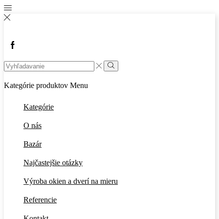
Facebook
Search
input
Vyhľadávanie
Kategórie produktov
Menu
Kategórie
O nás
Bazár
Najčastejšie otázky
Výroba okien a dverí na mieru
Referencie
Kontakt