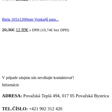
cena
cena
bola:
je:
Biela 165x1200mm Vonkajší para...
14,81€.
10,32€.
Pôvodná
Aktuálna
20,36
€
12,89
€
s DPH (
10,74
€
bez DPH)
cena
cena
bola:
je:
20,36€.
12,89€.
V prípade záujmu nás neváhajte kontaktovať!
Informácie
ADRESA:
Považská Teplá 494, 017 05 Považská Bystrica
TEL.ČÍSLO:
+421 902 312 420