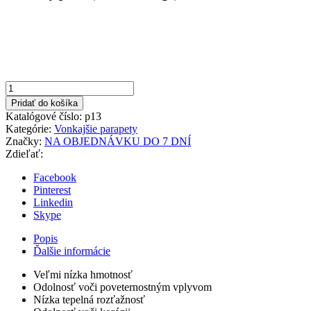
množstvo
Biela
Pridať do košíka
150x1200mm
Katalógové číslo:
p13
Vonkajší
Kategórie:
Vonkajšie parapety
parapet
Značky:
NA OBJEDNÁVKU DO 7 DNÍ
hliníkový
Zdieľať:
Facebook
Pinterest
Linkedin
Skype
Popis
Ďalšie informácie
Veľmi nízka hmotnosť
Odolnosť voči poveternostným vplyvom
Nízka tepelná rozťažnosť