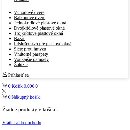
Vchodové dvere
Balkonové dvere
Jednokrídlové plastové okná
Dvojkrídlové plastové okná
Trojkrídlové plastové okná
Bazár
Príslušenstvo pre plastové okná
Siete proti hmyzu
Vnútorné parapety
Vonkajšie parapety
Žalúzie
Prihlasiť sa
0
Košík
0,00
€
0
0
Nákupný košík
Žiadne produkty v košíku.
Vrátiť sa do obchodu