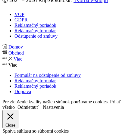
Ⓒ 2021 – 2026 KupSiOkno.sk.
Tvorba e-shopu
VOP
GDPR
Reklamačný poriadok
Reklamačný formulár
Odstúpenie od zmluvy
Domov
Obchod
Viac
Viac
Formulár na odstúpenie od zmluvy
Reklamačný formulár
Reklamačný poriadok
Doprava
Pre zlepšenie kvality našich stránok používame cookies.
Prijať
všetko
Odmietnuť
Nastavenia
Close
Správa súhlasu so súbormi cookies