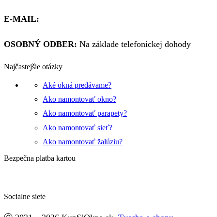
E-MAIL:
obchod@kupsiokno.sk
OSOBNÝ ODBER:
Na základe telefonickej dohody
Najčastejšie otázky
Aké okná predávame?
Ako namontovať okno?
Ako namontovať parapety?
Ako namontovať sieť?
Ako namontovať žalúziu?
Bezpečna platba kartou
Socialne siete
Facebook