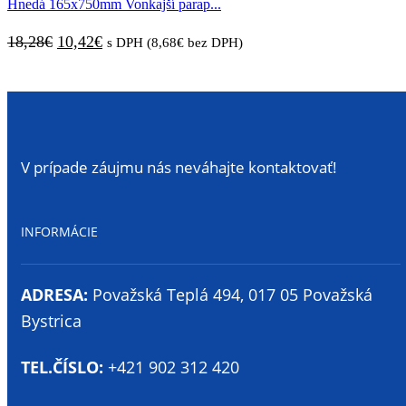
Hnedá 165x750mm Vonkajší parap...
31,02€.
17,34€.
Pôvodná
Aktuálna
18,28
€
10,42
€
s DPH (
8,68
€
bez DPH)
cena
cena
bola:
je:
18,28€.
10,42€.
V prípade záujmu nás neváhajte kontaktovať!
INFORMÁCIE
ADRESA:
Považská Teplá 494, 017 05 Považská
Bystrica
TEL.ČÍSLO:
+421 902 312 420