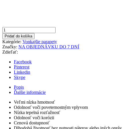
množstvo
Hnedá
Pridať do košíka
150x750mm
Kategórie:
Vonkajšie parapety
Vonkajší
Značky:
NA OBJEDNÁVKU DO 7 DNÍ
parapet
Zdieľať:
hliníkový
Facebook
Pinterest
Linkedin
Skype
Popis
Ďalšie informácie
Veľmi nízka hmotnosť
Odolnosť voči poveternostným vplyvom
Nízka tepelná rozťažnosť
Odolnosť voči korózii
Cenová dostupnosť
Dlhodobá životnosť bez nutnosti náterov alebo iných opráv