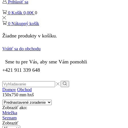
Prihlasiť sa
0
Košík
0,00
€
0
0
Nákupný košík
Žiadne produkty v košíku.
Vrátiť sa do obchodu
Sme tu pre Vás, aby sme Vám pomohli
+421 911 339 648
Search
input
Vyhľadávanie
Domov
Obchod
150x750 mm hxš
Zobraziť ako:
Mriežka
Seznam
Zobraziť
Počet