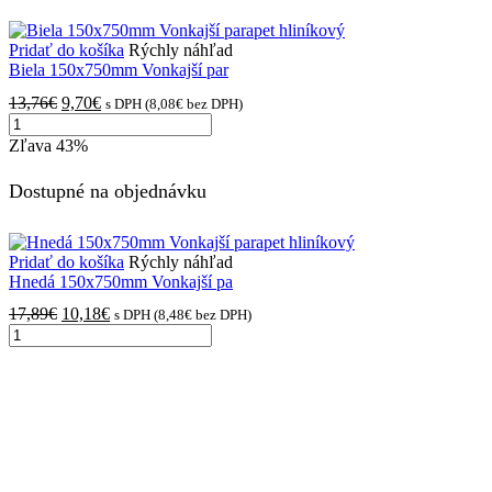
parapet
Pridať do košíka
Rýchly náhľad
Biela 150x750mm Vonkajší par
Pôvodná
Aktuálna
13,76
€
9,70
€
s DPH (
8,08
€
bez DPH)
množstvo
cena
cena
Biela
bola:
je:
Zľava
43%
150x750mm
13,76€.
9,70€.
Vonkajší
Dostupné na objednávku
parapet
hliníkový
Pridať do košíka
Rýchly náhľad
Hnedá 150x750mm Vonkajší pa
Pôvodná
Aktuálna
17,89
€
10,18
€
s DPH (
8,48
€
bez DPH)
množstvo
cena
cena
Hnedá
bola:
je:
150x750mm
17,89€.
10,18€.
Vonkajší
parapet
hliníkový