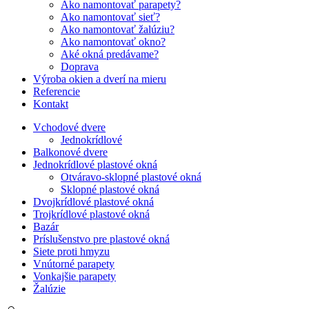
Ako namontovať parapety?
Ako namontovať sieť?
Ako namontovať žalúziu?
Ako namontovať okno?
Aké okná predávame?
Doprava
Výroba okien a dverí na mieru
Referencie
Kontakt
Vchodové dvere
Jednokrídlové
Balkonové dvere
Jednokrídlové plastové okná
Otváravo-sklopné plastové okná
Sklopné plastové okná
Dvojkrídlové plastové okná
Trojkrídlové plastové okná
Bazár
Príslušenstvo pre plastové okná
Siete proti hmyzu
Vnútorné parapety
Vonkajšie parapety
Žalúzie