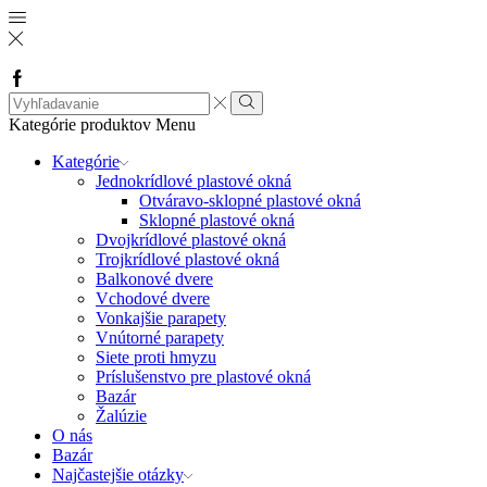
Facebook
Search
input
Vyhľadávanie
Kategórie produktov
Menu
Kategórie
Jednokrídlové plastové okná
Otváravo-sklopné plastové okná
Sklopné plastové okná
Dvojkrídlové plastové okná
Trojkrídlové plastové okná
Balkonové dvere
Vchodové dvere
Vonkajšie parapety
Vnútorné parapety
Siete proti hmyzu
Príslušenstvo pre plastové okná
Bazár
Žalúzie
O nás
Bazár
Najčastejšie otázky