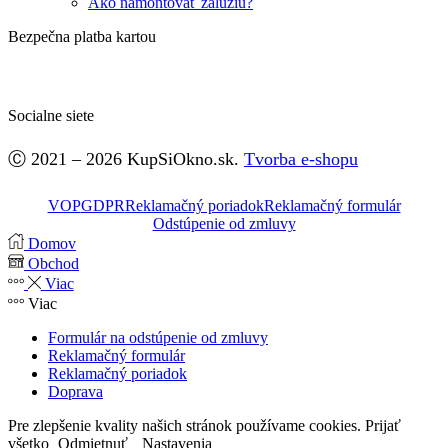
Ako namontovať žalúziu?
Bezpečna platba kartou
Socialne siete
Facebook
Ⓒ 2021 – 2026 KupSiOkno.sk.
Tvorba e-shopu
VOP
GDPR
Reklamačný poriadok
Reklamačný formulár
Odstúpenie od zmluvy
Domov
Obchod
Viac
Viac
Formulár na odstúpenie od zmluvy
Reklamačný formulár
Reklamačný poriadok
Doprava
Pre zlepšenie kvality našich stránok používame cookies.
Prijať
všetko
Odmietnuť
Nastavenia