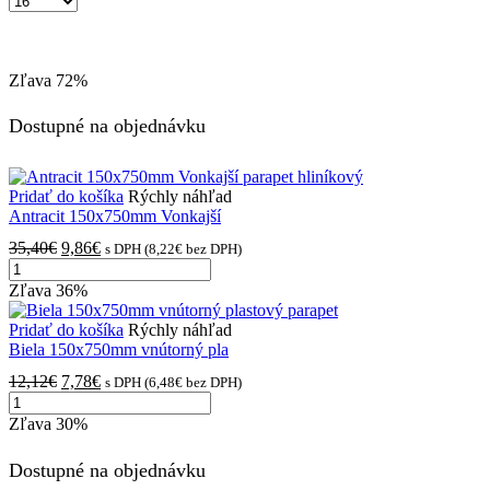
výrobkov
na
stránke
Zľava
72%
Dostupné na objednávku
Pridať do košíka
Rýchly náhľad
Antracit 150x750mm Vonkajší
Pôvodná
Aktuálna
35,40
€
9,86
€
s DPH (
8,22
€
bez DPH)
množstvo
cena
cena
Antracit
bola:
je:
Zľava
36%
150x750mm
35,40€.
9,86€.
Vonkajší
Pridať do košíka
Rýchly náhľad
parapet
Biela 150x750mm vnútorný pla
hliníkový
Pôvodná
Aktuálna
12,12
€
7,78
€
s DPH (
6,48
€
bez DPH)
množstvo
cena
cena
Biela
bola:
je:
Zľava
30%
150x750mm
12,12€.
7,78€.
vnútorný
Dostupné na objednávku
plastový