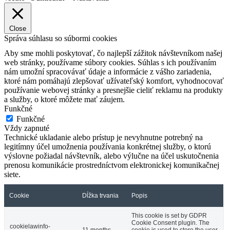
Close
Správa súhlasu so súbormi cookies
Aby sme mohli poskytovať, čo najlepší zážitok návštevníkom našej
web stránky, používame súbory cookies. Súhlas s ich používaním
nám umožní spracovávať údaje a informácie z vášho zariadenia,
ktoré nám pomáhajú zlepšovať užívateľský komfort, vyhodnocovať
používanie webovej stránky a presnejšie cieliť reklamu na produkty
a služby, o ktoré môžete mať záujem.
Funkčné
Funkčné
Vždy zapnuté
Technické ukladanie alebo prístup je nevyhnutne potrebný na
legitímny účel umožnenia používania konkrétnej služby, o ktorú
výslovne požiadal návštevník, alebo výlučne na účel uskutočnenia
prenosu komunikácie prostredníctvom elektronickej komunikačnej
siete.
Cookie
Dĺžka trvania
Popis
This cookie is set by GDPR
Cookie Consent plugin. The
cookielawinfo-