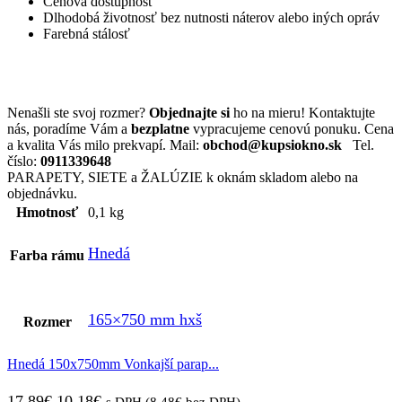
Cenová dostupnosť
Dlhodobá životnosť bez nutnosti náterov alebo iných opráv
Farebná stálosť
Nenašli ste svoj rozmer?
Objednajte si
ho na mieru! Kontaktujte
nás, poradíme Vám a
bezplatne
vypracujeme cenovú ponuku. Cena
a kvalita Vás milo prekvapí. Mail:
obchod@kupsiokno.sk
Tel.
číslo:
0911339648
PARAPETY, SIETE a ŽALÚZIE k oknám skladom alebo na
objednávku.
Hmotnosť
0,1 kg
Hnedá
Farba rámu
165×750 mm hxš
Rozmer
Hnedá 150x750mm Vonkajší parap...
17,89
€
10,18
€
s DPH (
8,48
€
bez DPH)