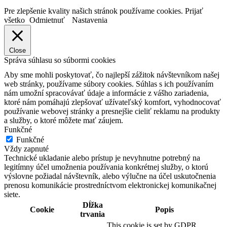
Pre zlepšenie kvality našich stránok používame cookies.
Prijať
všetko
Odmietnuť
Nastavenia
Close
Správa súhlasu so súbormi cookies
Aby sme mohli poskytovať, čo najlepší zážitok návštevníkom našej
web stránky, používame súbory cookies. Súhlas s ich používaním
nám umožní spracovávať údaje a informácie z vášho zariadenia,
ktoré nám pomáhajú zlepšovať užívateľský komfort, vyhodnocovať
používanie webovej stránky a presnejšie cieliť reklamu na produkty
a služby, o ktoré môžete mať záujem.
Funkčné
Funkčné
Vždy zapnuté
Technické ukladanie alebo prístup je nevyhnutne potrebný na
legitímny účel umožnenia používania konkrétnej služby, o ktorú
výslovne požiadal návštevník, alebo výlučne na účel uskutočnenia
prenosu komunikácie prostredníctvom elektronickej komunikačnej
siete.
Dĺžka
Cookie
Popis
trvania
This cookie is set by GDPR