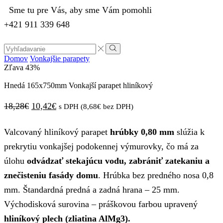
Sme tu pre Vás, aby sme Vám pomohli
+421 911 339 648
Domov
Vonkajšie parapety
Zľava
43%
Hnedá 165x750mm Vonkajší parapet hliníkový
18,28
€
10,42
€
s DPH (
8,68
€
bez DPH)
Valcovaný hliníkový parapet
hrúbky 0,80 mm
slúžia k
prekrytiu vonkajšej podokennej výmurovky, čo má za
úlohu
odvádzať stekajúcu vodu, zabrániť zatekaniu a
znečisteniu fasády domu
. Hrúbka bez predného nosa 0,8
mm. Štandardná predná a zadná hrana – 25 mm.
Východisková surovina – práškovou farbou upravený
hliníkový plech (zliatina AlMg3).