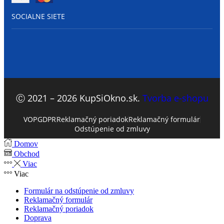
SOCIALNE SIETE
Ⓒ 2021 – 2026 KupSiOkno.sk.
Tvorba e-shopu
VOP
GDPR
Reklamačný poriadok
Reklamačný formulár
Odstúpenie od zmluvy
Domov
Obchod
Viac
Viac
Formulár na odstúpenie od zmluvy
Reklamačný formulár
Reklamačný poriadok
Doprava