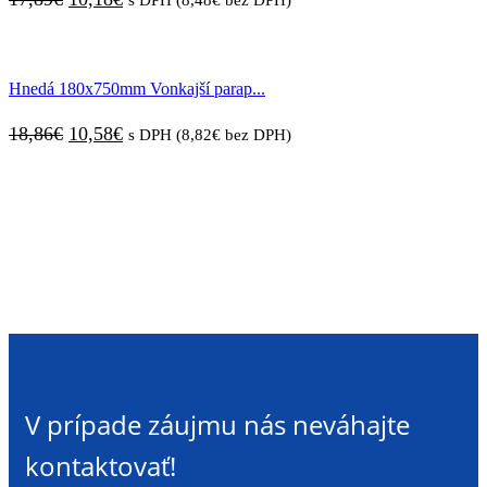
Hnedá 180x750mm Vonkajší parap...
18,86
€
10,58
€
s DPH (
8,82
€
bez DPH)
V prípade záujmu nás neváhajte
kontaktovať!