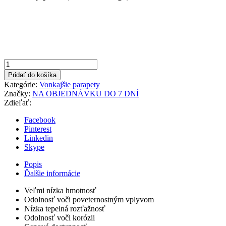
Pridať do košíka
Kategórie:
Vonkajšie parapety
Značky:
NA OBJEDNÁVKU DO 7 DNÍ
Zdieľať:
Facebook
Pinterest
Linkedin
Skype
Popis
Ďalšie informácie
Veľmi nízka hmotnosť
Odolnosť voči poveternostným vplyvom
Nízka tepelná rozťažnosť
Odolnosť voči korózii