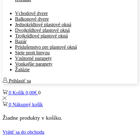
Vchodové dvere
Balkonové dvere
Jednokrídlové plastové okná
Dvojkrídlové plastové okná
Trojkrídlové plastové okná
Bazár
Príslušenstvo pre plastové okná
Siete proti hmyzu
Vnútorné parapety
Vonkajšie parapety
Žalúzie
Prihlasiť sa
0
Košík
0,00
€
0
0
Nákupný košík
Žiadne produkty v košíku.
Vrátiť sa do obchodu