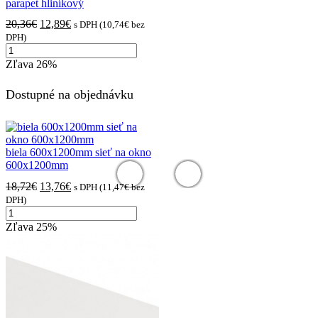
parapet hliníkový
Pôvodná
Aktuálna
20,36
€
12,89
€
s DPH (
10,74
€
bez
cena
cena
DPH)
množstvo
bola:
je:
Biela
20,36€.
12,89€.
Zľava
26%
165x1200mm
Vonkajší
Dostupné na objednávku
parapet
hliníkový
biela 600x1200mm sieť na okno
600x1200mm
Pôvodná
Aktuálna
18,72
€
13,76
€
s DPH (
11,47
€
bez
cena
cena
DPH)
množstvo
bola:
je:
biela
18,72€.
13,76€.
Zľava
25%
600x1200mm
sieť
na
okno
600x1200mm