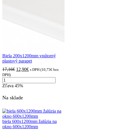
Biela 200x1200mm vnútorný
plastový parapet
Pôvodná
Aktuálna
17,16
€
12,90
€
s DPH (
10,75
€
bez
cena
cena
DPH)
množstvo
bola:
je:
Biela
17,16€.
12,90€.
Zľava
45%
200x1200mm
vnútorný
Na sklade
plastový
parapet
biela 600x1200mm žalúzia na
okno 600x1200mm