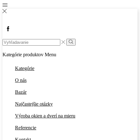
Facebook
Search
input
Vyhľadávanie
Kategórie produktov
Menu
Kategórie
O nás
Bazár
Najčastejšie otázky
Výroba okien a dverí na mieru
Referencie
Kontakt