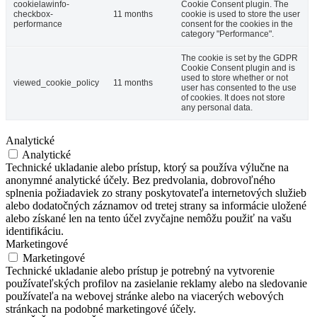
cookielawinfo-
Cookie Consent plugin. The
checkbox-
11 months
cookie is used to store the user
performance
consent for the cookies in the
category "Performance".
The cookie is set by the GDPR
Cookie Consent plugin and is
used to store whether or not
viewed_cookie_policy
11 months
user has consented to the use
of cookies. It does not store
any personal data.
Analytické
Analytické
Technické ukladanie alebo prístup, ktorý sa používa výlučne na
anonymné analytické účely. Bez predvolania, dobrovoľného
splnenia požiadaviek zo strany poskytovateľa internetových služieb
alebo dodatočných záznamov od tretej strany sa informácie uložené
alebo získané len na tento účel zvyčajne nemôžu použiť na vašu
identifikáciu.
Marketingové
Marketingové
Technické ukladanie alebo prístup je potrebný na vytvorenie
používateľských profilov na zasielanie reklamy alebo na sledovanie
používateľa na webovej stránke alebo na viacerých webových
stránkach na podobné marketingové účely.