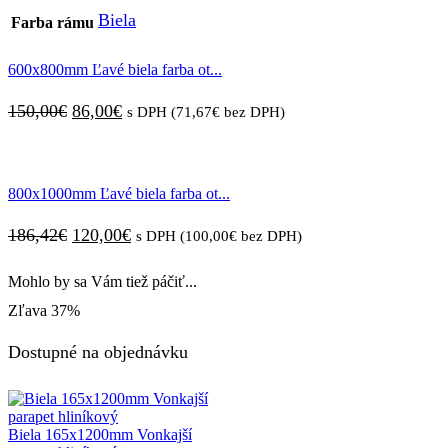
Biela
Farba rámu
600x800mm Ľavé biela farba ot...
Pôvodná
Aktuálna
150,00
€
86,00
€
s DPH (
71,67
€
bez DPH)
cena
cena
bola:
je:
800x1000mm Ľavé biela farba ot...
150,00€.
86,00€.
Pôvodná
Aktuálna
186,42
€
120,00
€
s DPH (
100,00
€
bez DPH)
cena
cena
Mohlo by sa Vám tiež páčiť...
bola:
je:
Zľava
37%
186,42€.
120,00€.
Dostupné na objednávku
Biela 165x1200mm Vonkajší