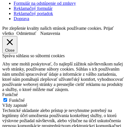
Formulár na odstúpenie od zmluvy
Reklamačný formulár
Reklamačný poriadok
Doprava
Pre zlepšenie kvality našich stránok používame cookies.
Prijať
všetko
Odmietnuť
Nastavenia
Close
Správa súhlasu so súbormi cookies
Aby sme mohli poskytovať, čo najlepší zážitok návštevníkom našej
web stránky, používame súbory cookies. Súhlas s ich používaním
nám umožní spracovávať údaje a informácie z vášho zariadenia,
ktoré nám pomáhajú zlepšovať užívateľský komfort, vyhodnocovať
používanie webovej stránky a presnejšie cieliť reklamu na produkty
a služby, o ktoré môžete mať záujem.
Funkčné
Funkčné
Vždy zapnuté
Technické ukladanie alebo prístup je nevyhnutne potrebný na
legitímny účel umožnenia používania konkrétnej služby, o ktorú
výslovne požiadal návštevník, alebo výlučne na účel uskutočnenia
prenosu komunikácie prostredníctvom elektronickej komunikačnej