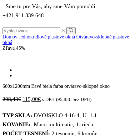
Sme tu pre Vás, aby sme Vám pomohli
+421 911 339 648
Search
input
Vyhľadávanie
Domov
Jednokrídlové plastové okná
Otváravo-sklopné plastové
okná
Zľava
45%
600x1200mm Ľavé biela farba otváravo-sklopné okno
Pôvodná
Aktuálna
208,43
€
115,00
€
s DPH (
95,83
€
bez DPH)
cena
cena
TYP SKLA:
DVOJSKLO 4-16-4, U=1.1
bola:
je:
KOVANIE:
Maco-multimatic, 1.trieda
208,43€.
115,00€.
POČET TESNENÍ:
2 tesnenie, 6 komôr