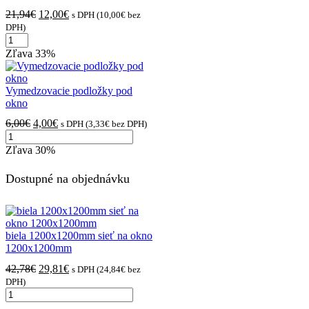
Pôvodná
Aktuálna
21,94
€
12,00
€
s DPH (
10,00
€
bez
cena
cena
DPH)
množstvo
bola:
je:
biela
21,94€.
12,00€.
Zľava
33%
600x1200mm
žalúzia
na
Vymedzovacie podložky pod
okno
okno
600x1200mm
Pôvodná
Aktuálna
6,00
€
4,00
€
s DPH (
3,33
€
bez DPH)
množstvo
cena
cena
Vymedzovacie
bola:
je:
Zľava
30%
podložky
6,00€.
4,00€.
pod
Dostupné na objednávku
okno
biela 1200x1200mm sieť na okno
1200x1200mm
Pôvodná
Aktuálna
42,78
€
29,81
€
s DPH (
24,84
€
bez
cena
cena
DPH)
množstvo
bola:
je:
biela
42,78€.
29,81€.