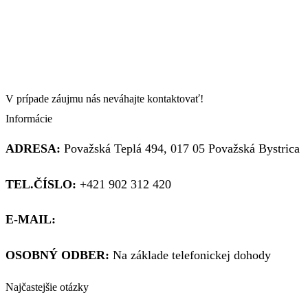
1200x1200mm
sieť
na
okno
1200x1200mm
V prípade záujmu nás neváhajte kontaktovať!
Informácie
ADRESA:
Považská Teplá 494, 017 05 Považská Bystrica
TEL.ČÍSLO:
+421 902 312 420
E-MAIL:
obchod@kupsiokno.sk
OSOBNÝ ODBER:
Na základe telefonickej dohody
Najčastejšie otázky