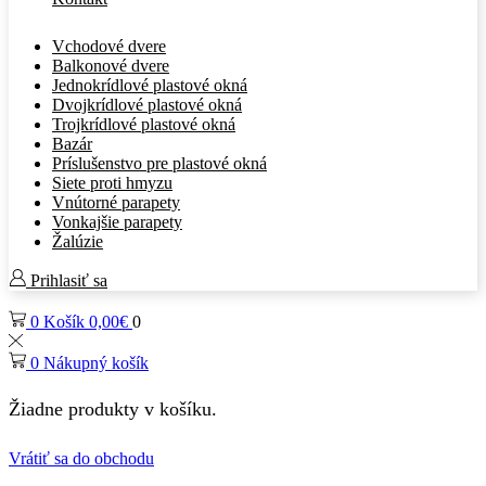
Vchodové dvere
Balkonové dvere
Jednokrídlové plastové okná
Dvojkrídlové plastové okná
Trojkrídlové plastové okná
Bazár
Príslušenstvo pre plastové okná
Siete proti hmyzu
Vnútorné parapety
Vonkajšie parapety
Žalúzie
Prihlasiť sa
0
Košík
0,00
€
0
0
Nákupný košík
Žiadne produkty v košíku.
Vrátiť sa do obchodu