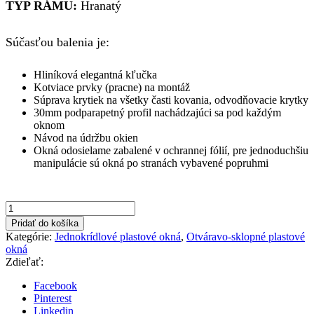
TYP RÁMU:
Hranatý
Súčasťou balenia je:
Hliníková elegantná kľučka
Kotviace prvky (pracne) na montáž
Súprava krytiek na všetky časti kovania, odvodňovacie krytky
30mm podparapetný profil nachádzajúci sa pod každým
oknom
Návod na údržbu okien
Okná odosielame zabalené v ochrannej fólií, pre jednoduchšiu
manipulácie sú okná po stranách vybavené popruhmi
množstvo
600x1200mm
Pridať do košíka
Ľavé
Kategórie:
Jednokrídlové plastové okná
,
Otváravo-sklopné plastové
biela
okná
farba
Zdieľať:
otváravo-
sklopné
Facebook
okno
Pinterest
Linkedin