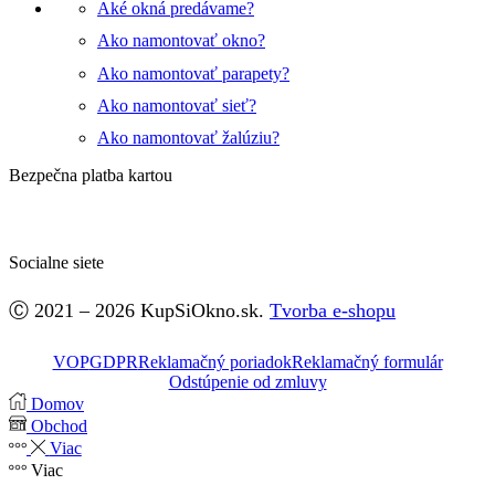
Aké okná predávame?
Ako namontovať okno?
Ako namontovať parapety?
Ako namontovať sieť?
Ako namontovať žalúziu?
Bezpečna platba kartou
Socialne siete
Facebook
Ⓒ 2021 – 2026 KupSiOkno.sk.
Tvorba e-shopu
VOP
GDPR
Reklamačný poriadok
Reklamačný formulár
Odstúpenie od zmluvy
Domov
Obchod
Viac
Viac