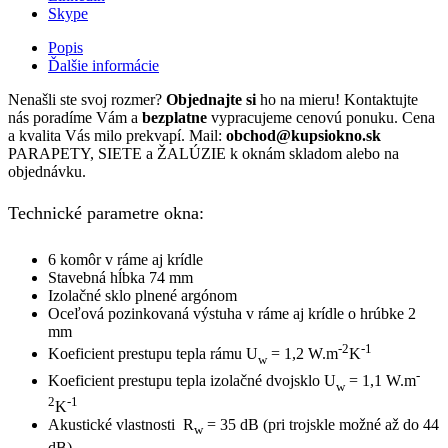
Skype
Popis
Ďalšie informácie
Nenašli ste svoj rozmer?
Objednajte si
ho na mieru! Kontaktujte
nás poradíme Vám a
bezplatne
vypracujeme cenovú ponuku. Cena
a kvalita Vás milo prekvapí. Mail:
obchod@kupsiokno.sk
PARAPETY, SIETE a ŽALÚZIE k oknám skladom alebo na
objednávku.
Technické parametre okna:
6 komôr v ráme aj krídle
Stavebná hĺbka 74 mm
Izolačné sklo plnené argónom
Oceľová pozinkovaná výstuha v ráme aj krídle o hrúbke 2
mm
-2
-1
Koeficient prestupu tepla rámu U
= 1,2 W.m
K
w
-
Koeficient prestupu tepla izolačné dvojsklo U
= 1,1 W.m
w
2
-1
K
Akustické vlastnosti R
= 35 dB (pri trojskle možné až do 44
w
dB)