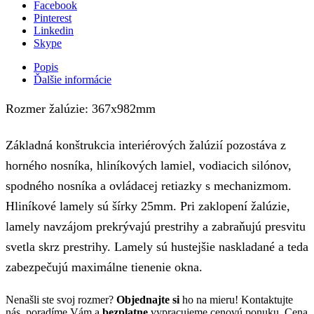
600x1200mm
Facebook
Pinterest
Linkedin
Skype
Popis
Ďalšie informácie
Rozmer žalúzie: 367x982mm
Základná konštrukcia interiérových žalúzií pozostáva z
horného nosníka, hliníkových lamiel, vodiacich silónov,
spodného nosníka a ovládacej retiazky s mechanizmom.
Hliníkové lamely sú šírky 25mm. Pri zaklopení žalúzie,
lamely navzájom prekrývajú prestrihy a zabraňujú presvitu
svetla skrz prestrihy. Lamely sú hustejšie naskladané a teda
zabezpečujú maximálne tienenie okna.
Nenašli ste svoj rozmer?
Objednajte si
ho na mieru! Kontaktujte
nás, poradíme Vám a
bezplatne
vypracujeme cenovú ponuku. Cena