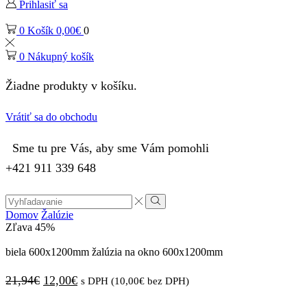
Prihlasiť sa
0
Košík
0,00
€
0
0
Nákupný košík
Žiadne produkty v košíku.
Vrátiť sa do obchodu
Sme tu pre Vás, aby sme Vám pomohli
+421 911 339 648
Search
input
Vyhľadávanie
Domov
Žalúzie
Zľava
45%
biela 600x1200mm žalúzia na okno 600x1200mm
Pôvodná
Aktuálna
21,94
€
12,00
€
s DPH (
10,00
€
bez DPH)
cena
cena