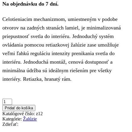
Na objednávku do 7 dní.
bola:
je:
21,94€.
12,00€.
Celotieniacim mechanizmom, umiestneným v podobe
otvorov na zadných stranách lamiel, je minimalizovaná
priepustnosť svetla do interiéru. Jednoduchý systém
ovládania pomocou retiazkovej žalúzie zase umožňuje
veľmi ľahkú reguláciu intenzity prenikania svetla do
interiéru. Jednoduchá montáž, cenová dostupnosť a
minimálna údržba sú ideálnym riešením pre všetky
interiéry. Retiazka, hranatý rám.
množstvo
biela
Pridať do košíka
600x1200mm
Katalógové číslo:
z12
žalúzia
Kategórie:
Žalúzie
na
Zdieľať:
okno