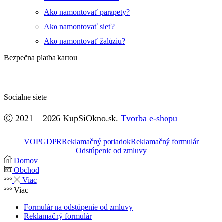
Ako namontovať parapety?
Ako namontovať sieť?
Ako namontovať žalúziu?
Bezpečna platba kartou
Socialne siete
Facebook
Ⓒ 2021 – 2026 KupSiOkno.sk.
Tvorba e-shopu
VOP
GDPR
Reklamačný poriadok
Reklamačný formulár
Odstúpenie od zmluvy
Domov
Obchod
Viac
Viac
Formulár na odstúpenie od zmluvy
Reklamačný formulár