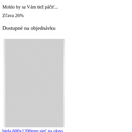
cena
cena
Mohlo by sa Vám tiež páčiť...
bola:
je:
Zľava
26%
23,90€.
14,54€.
Dostupné na objednávku
biela 600x1200mm sieť na okno