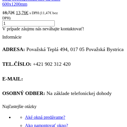
600x1200mm
Pôvodná
Aktuálna
18,72
€
13,76
€
s DPH (
11,47
€
bez
cena
cena
DPH)
množstvo
bola:
je:
biela
18,72€.
13,76€.
V prípade záujmu nás neváhajte kontaktovať!
600x1200mm
Informácie
sieť
na
okno
ADRESA:
Považská Teplá 494, 017 05 Považská Bystrica
600x1200mm
TEL.ČÍSLO:
+421 902 312 420
E-MAIL:
obchod@kupsiokno.sk
OSOBNÝ ODBER:
Na základe telefonickej dohody
Najčastejšie otázky
Aké okná predávame?
Ako namontovať okno?