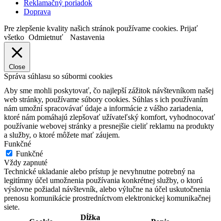
Reklamačný poriadok
Doprava
Pre zlepšenie kvality našich stránok používame cookies.
Prijať
všetko
Odmietnuť
Nastavenia
Close
Správa súhlasu so súbormi cookies
Aby sme mohli poskytovať, čo najlepší zážitok návštevníkom našej
web stránky, používame súbory cookies. Súhlas s ich používaním
nám umožní spracovávať údaje a informácie z vášho zariadenia,
ktoré nám pomáhajú zlepšovať užívateľský komfort, vyhodnocovať
používanie webovej stránky a presnejšie cieliť reklamu na produkty
a služby, o ktoré môžete mať záujem.
Funkčné
Funkčné
Vždy zapnuté
Technické ukladanie alebo prístup je nevyhnutne potrebný na
legitímny účel umožnenia používania konkrétnej služby, o ktorú
výslovne požiadal návštevník, alebo výlučne na účel uskutočnenia
prenosu komunikácie prostredníctvom elektronickej komunikačnej
siete.
Dĺžka