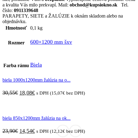
a kvalita Vás milo prekvapí. Mail:
obchod@kupsiokno.sk
Tel.
číslo:
0911339648
PARAPETY, SIETE a ŽALÚZIE k oknám skladom alebo na
objednávku.
Hmotnosť
0,1 kg
600×1200 mm šxv
Rozmer
Biela
Farba rámu
biela 1000x1200mm žalúzia na o...
Pôvodná
Aktuálna
30,55
€
18,08
€
s DPH (
15,07
€
bez DPH)
cena
cena
bola:
je:
biela 850x1200mm žalúzia na ok...
30,55€.
18,08€.
Pôvodná
Aktuálna
23,90
€
14,54
€
s DPH (
12,12
€
bez DPH)