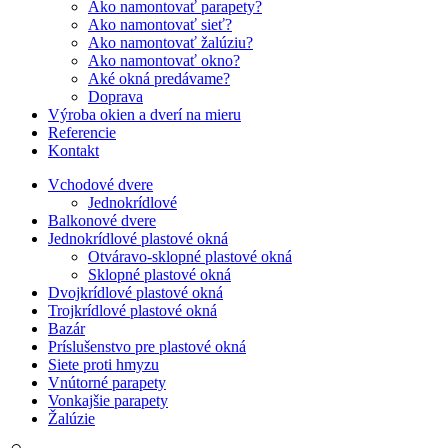
Ako namontovať parapety?
Ako namontovať sieť?
Ako namontovať žalúziu?
Ako namontovať okno?
Aké okná predávame?
Doprava
Výroba okien a dverí na mieru
Referencie
Kontakt
Vchodové dvere
Jednokrídlové
Balkonové dvere
Jednokrídlové plastové okná
Otváravo-sklopné plastové okná
Sklopné plastové okná
Dvojkrídlové plastové okná
Trojkrídlové plastové okná
Bazár
Príslušenstvo pre plastové okná
Siete proti hmyzu
Vnútorné parapety
Vonkajšie parapety
Žalúzie