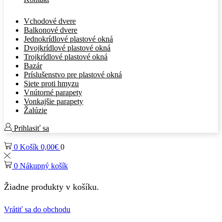
Vchodové dvere
Balkonové dvere
Jednokrídlové plastové okná
Dvojkrídlové plastové okná
Trojkrídlové plastové okná
Bazár
Príslušenstvo pre plastové okná
Siete proti hmyzu
Vnútorné parapety
Vonkajšie parapety
Žalúzie
Prihlasiť sa
0
Košík
0,00
€
0
0
Nákupný košík
Žiadne produkty v košíku.
Vrátiť sa do obchodu