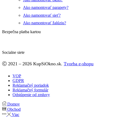
Ako namontovať parapety?
Ako namontovať sieť?
Ako namontovať žalúziu?
Bezpečna platba kartou
Socialne siete
Facebook
Ⓒ 2021 – 2026 KupSiOkno.sk.
Tvorba e-shopu
VOP
GDPR
Reklamačný poriadok
Reklamačný formulár
Odstúpenie od zmluvy
Domov
Obchod
Viac