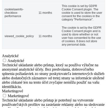
This cookie is set by GDPR
cookielawinfo-
Cookie Consent plugin. The
checkbox-
11 months
cookie is used to store the user
performance
consent for the cookies in the
category "Performance".
The cookie is set by the GDPR
Cookie Consent plugin and is
used to store whether or not
viewed_cookie_policy
11 months
user has consented to the use
of cookies. It does not store
any personal data.
Analytické
Analytické
Technické ukladanie alebo prístup, ktorý sa používa výlučne na
anonymné analytické účely. Bez predvolania, dobrovoľného
splnenia požiadaviek zo strany poskytovateľa internetových služieb
alebo dodatočných záznamov od tretej strany sa informácie uložené
alebo získané len na tento účel zvyčajne nemôžu použiť na vašu
identifikáciu.
Marketingové
Marketingové
Technické ukladanie alebo prístup je potrebný na vytvorenie
používateľských profilov na zasielanie reklamy alebo na sledovanie