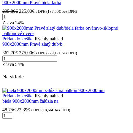
otváravé
900x2000mm Pravé biela farba
balkónové
Pôvodná
Aktuálna
295,80
€
225,00
€
s DPH (
187,50
€
bez DPH)
dvere
množstvo
cena
cena
900x2000mm
bola:
je:
Zľava
24%
Pravé
295,80€.
225,00€.
biela
farba
Pridať do košíka
Rýchly náhľad
otváravo-
900x2000mm Pravé zlatý dub/b
sklopné
Pôvodná
Aktuálna
362,70
€
275,00
€
s DPH (
229,17
€
bez DPH)
balkónové
množstvo
cena
cena
dvere
900x2000mm
bola:
je:
Zľava
54%
Pravé
362,70€.
275,00€.
zlatý
Na sklade
dub/biela
farba
otváravo-
sklopné
Pridať do košíka
Rýchly náhľad
balkónové
biela 900x2000mm žalúzia na
dvere
Pôvodná
Aktuálna
48,75
€
22,39
€
s DPH (
18,66
€
bez DPH)
množstvo
cena
cena
biela
bola:
je:
900x2000mm
48,75€.
22,39€.
žalúzia