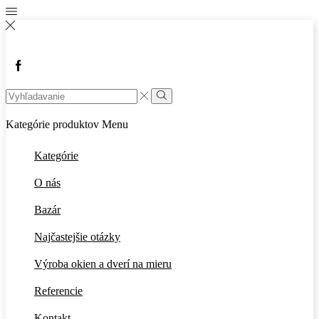
Facebook
Search
input
Vyhľadávanie
Kategórie produktov
Menu
Kategórie
O nás
Bazár
Najčastejšie otázky
Výroba okien a dverí na mieru
Referencie
Kontakt