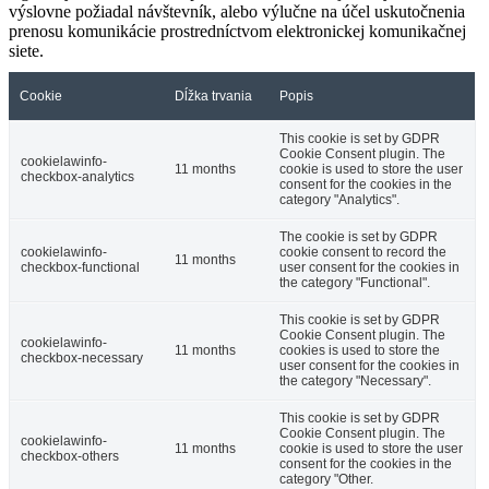
výslovne požiadal návštevník, alebo výlučne na účel uskutočnenia
prenosu komunikácie prostredníctvom elektronickej komunikačnej
siete.
Cookie
Dĺžka trvania
Popis
This cookie is set by GDPR
Cookie Consent plugin. The
cookielawinfo-
11 months
cookie is used to store the user
checkbox-analytics
consent for the cookies in the
category "Analytics".
The cookie is set by GDPR
cookielawinfo-
cookie consent to record the
11 months
checkbox-functional
user consent for the cookies in
the category "Functional".
This cookie is set by GDPR
Cookie Consent plugin. The
cookielawinfo-
11 months
cookies is used to store the
checkbox-necessary
user consent for the cookies in
the category "Necessary".
This cookie is set by GDPR
Cookie Consent plugin. The
cookielawinfo-
11 months
cookie is used to store the user
checkbox-others
consent for the cookies in the
category "Other.