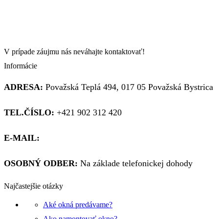
na
balkón
900x2000mm
V prípade záujmu nás neváhajte kontaktovať!
Informácie
ADRESA:
Považská Teplá 494, 017 05 Považská Bystrica
TEL.ČÍSLO:
+421 902 312 420
E-MAIL:
obchod@kupsiokno.sk
OSOBNÝ ODBER:
Na základe telefonickej dohody
Najčastejšie otázky
Aké okná predávame?
Ako namontovať okno?