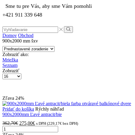
Sme tu pre Vás, aby sme Vám pomohli
+421 911 339 648
Search
input
Vyhľadávanie
Domov
Obchod
900x2000 mm šxv
Zobraziť ako:
Mriežka
Seznam
Zobraziť
Počet
výrobkov
na
stránke
Zľava
24%
Pridať do košíka
Rýchly náhľad
900x2000mm Ľavé antracit/bie
Pôvodná
Aktuálna
362,70
€
275,00
€
s DPH (
229,17
€
bez DPH)
množstvo
cena
cena
900x2000mm
bola:
je:
Zľava
24%