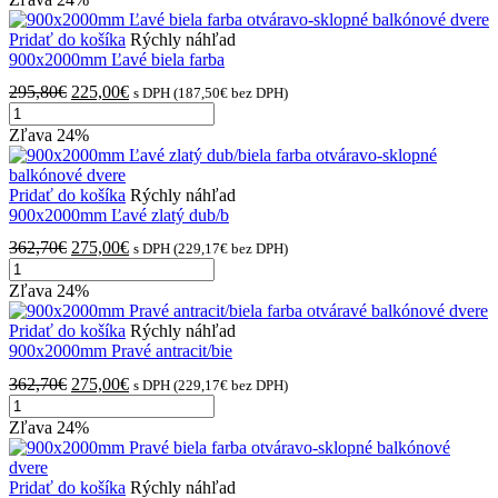
Ľavé
362,70€.
275,00€.
antracit/biela
Pridať do košíka
Rýchly náhľad
farba
900x2000mm Ľavé biela farba
otváravé
Pôvodná
Aktuálna
295,80
€
225,00
€
s DPH (
187,50
€
bez DPH)
balkónové
množstvo
cena
cena
dvere
900x2000mm
bola:
je:
Zľava
24%
Ľavé
295,80€.
225,00€.
biela
farba
Pridať do košíka
Rýchly náhľad
otváravo-
900x2000mm Ľavé zlatý dub/b
sklopné
Pôvodná
Aktuálna
362,70
€
275,00
€
s DPH (
229,17
€
bez DPH)
balkónové
množstvo
cena
cena
dvere
900x2000mm
bola:
je:
Zľava
24%
Ľavé
362,70€.
275,00€.
zlatý
Pridať do košíka
Rýchly náhľad
dub/biela
900x2000mm Pravé antracit/bie
farba
Pôvodná
Aktuálna
362,70
€
275,00
€
s DPH (
229,17
€
bez DPH)
otváravo-
množstvo
cena
cena
sklopné
900x2000mm
bola:
je:
balkónové
Zľava
24%
Pravé
362,70€.
275,00€.
dvere
antracit/biela
farba
Pridať do košíka
Rýchly náhľad