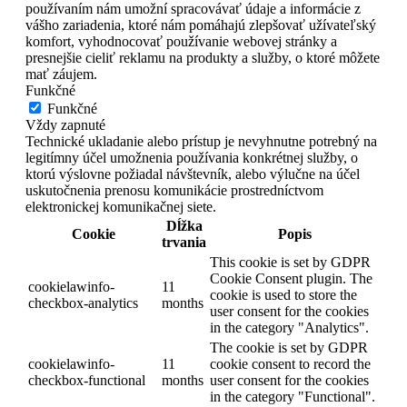
používaním nám umožní spracovávať údaje a informácie z
vášho zariadenia, ktoré nám pomáhajú zlepšovať užívateľský
komfort, vyhodnocovať používanie webovej stránky a
presnejšie cieliť reklamu na produkty a služby, o ktoré môžete
mať záujem.
Funkčné
Funkčné
Vždy zapnuté
Technické ukladanie alebo prístup je nevyhnutne potrebný na
legitímny účel umožnenia používania konkrétnej služby, o
ktorú výslovne požiadal návštevník, alebo výlučne na účel
uskutočnenia prenosu komunikácie prostredníctvom
elektronickej komunikačnej siete.
Dĺžka
Cookie
Popis
trvania
This cookie is set by GDPR
Cookie Consent plugin. The
cookielawinfo-
11
cookie is used to store the
checkbox-analytics
months
user consent for the cookies
in the category "Analytics".
The cookie is set by GDPR
cookielawinfo-
11
cookie consent to record the
checkbox-functional
months
user consent for the cookies
in the category "Functional".