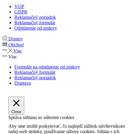
VOP
GDPR
Reklamačný poriadok
Reklamačný formulár
Odstúpenie od zmluvy
Domov
Obchod
Viac
Viac
Formulár na odstúpenie od zmluvy
Reklamačný formulár
Reklamačný poriadok
Doprava
Close
Správa súhlasu so súbormi cookies
Aby sme mohli poskytovať, čo najlepší zážitok návštevníkom
našej web stránky, používame súbory cookies. Súhlas s ich