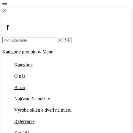
Facebook
Search
input
Vyhľadávanie
Kategórie produktov
Menu
Kategórie
O nás
Bazár
Najčastejšie otázky
Výroba okien a dverí na mieru
Referencie
Kontakt