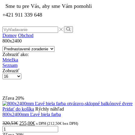
Sme tu pre Vás, aby sme Vám pomohli
+421 911 339 648
Search
input
Vyhľadávanie
Domov
Obchod
800x2400
Zobraziť ako:
Mriežka
Seznam
Zobraziť
Počet
výrobkov
na
stránke
Zľava
20%
Pridať do košíka
Rýchly náhľad
800x2400mm Ľavé biela farba
Pôvodná
Aktuálna
320,53
€
255,00
€
s DPH (
212,50
€
bez DPH)
množstvo
cena
cena
800x2400mm
bola:
je:
Zľava
20%