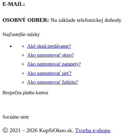
E-MAIL:
obchod@kupsiokno.sk
OSOBNÝ ODBER:
Na základe telefonickej dohody
Najčastejšie otázky
Aké okná predávame?
Ako namontovať okno?
Ako namontovať parapety?
Ako namontovať sieť?
Ako namontovať žalúziu?
Bezpečna platba kartou
Socialne siete
Facebook
Ⓒ 2021 – 2026 KupSiOkno.sk.
Tvorba e-shopu