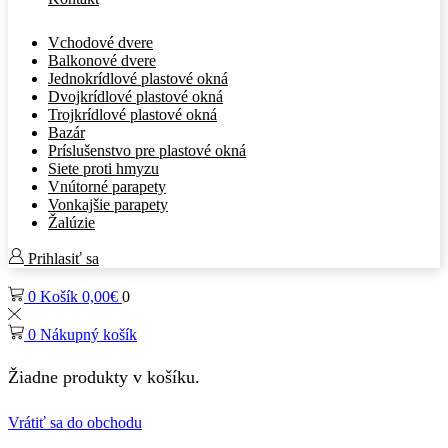
Vchodové dvere
Balkonové dvere
Jednokrídlové plastové okná
Dvojkrídlové plastové okná
Trojkrídlové plastové okná
Bazár
Príslušenstvo pre plastové okná
Siete proti hmyzu
Vnútorné parapety
Vonkajšie parapety
Žalúzie
Prihlasiť sa
0
Košík
0,00
€
0
0
Nákupný košík
Žiadne produkty v košíku.
Vrátiť sa do obchodu