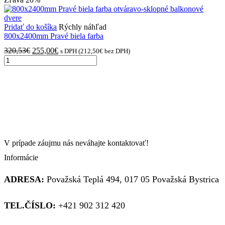
Ľavé
320,53€.
255,00€.
biela
farba
Pridať do košíka
Rýchly náhľad
otváravo-
800x2400mm Pravé biela farba
sklopné
Pôvodná
Aktuálna
320,53
€
255,00
€
s DPH (
212,50
€
bez DPH)
balkónové
množstvo
cena
cena
dvere
800x2400mm
bola:
je:
Pravé
320,53€.
255,00€.
biela
farba
otváravo-
sklopné
balkonové
dvere
V prípade záujmu nás neváhajte kontaktovať!
Informácie
ADRESA:
Považská Teplá 494, 017 05 Považská Bystrica
TEL.ČÍSLO:
+421 902 312 420