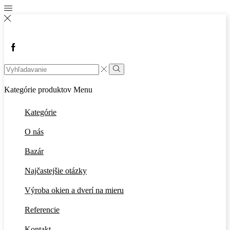
Facebook
Search
input
Vyhľadávanie
Kategórie produktov
Menu
Kategórie
O nás
Bazár
Najčastejšie otázky
Výroba okien a dverí na mieru
Referencie
Kontakt