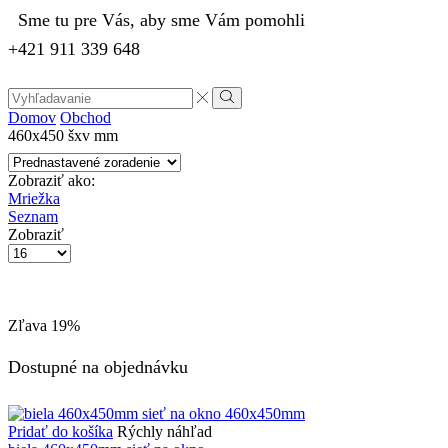
Sme tu pre Vás, aby sme Vám pomohli
+421 911 339 648
Search
input
Vyhľadávanie
Domov
Obchod
460x450 šxv mm
Zobraziť ako:
Mriežka
Seznam
Zobraziť
Počet
výrobkov
na
stránke
Zľava
19%
Dostupné na objednávku
Pridať do košíka
Rýchly náhľad