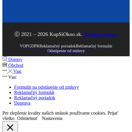
Facebook
Ⓒ 2021 – 2026 KupSiOkno.sk.
Tvorba e-shopu
VOP
GDPR
Reklamačný poriadok
Reklamačný formulár
Odstúpenie od zmluvy
Domov
Obchod
Viac
Viac
Formulár na odstúpenie od zmluvy
Reklamačný formulár
Reklamačný poriadok
Doprava
Pre zlepšenie kvality našich stránok používame cookies.
Prijať
všetko
Odmietnuť
Nastavenia