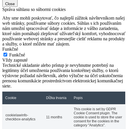
Close
Správa súhlasu so súbormi cookies
Aby sme mohli poskytovať, čo najlepší zážitok návštevníkom našej
web stránky, používame súbory cookies. Súhlas s ich používaním
nám umožní spracovávať údaje a informácie z vášho zariadenia,
ktoré nám pomáhajú zlepšovať užívateľský komfort, vyhodnocovať
používanie webovej stránky a presnejšie cieliť reklamu na produkty
a služby, o ktoré môžete mať záujem.
Funkčné
Funkčné
Vždy zapnuté
Technické ukladanie alebo prístup je nevyhnutne potrebný na
legitímny účel umožnenia používania konkrétnej služby, o ktorú
výslovne požiadal návštevník, alebo výlučne na účel uskutočnenia
prenosu komunikácie prostredníctvom elektronickej komunikačnej
siete.
Cookie
Dĺžka trvania
Popis
This cookie is set by GDPR
Cookie Consent plugin. The
cookielawinfo-
11 months
cookie is used to store the user
checkbox-analytics
consent for the cookies in the
category "Analytics".