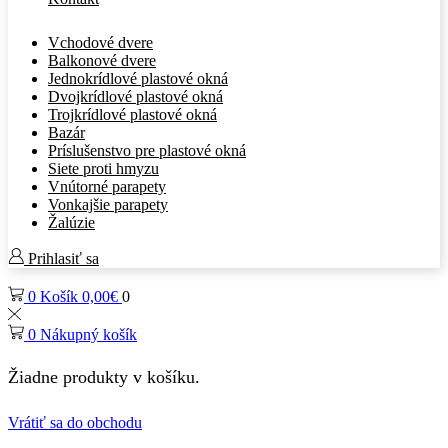
Vchodové dvere
Balkonové dvere
Jednokrídlové plastové okná
Dvojkrídlové plastové okná
Trojkrídlové plastové okná
Bazár
Príslušenstvo pre plastové okná
Siete proti hmyzu
Vnútorné parapety
Vonkajšie parapety
Žalúzie
Prihlasiť sa
0
Košík
0,00
€
0
0
Nákupný košík
Žiadne produkty v košíku.
Vrátiť sa do obchodu