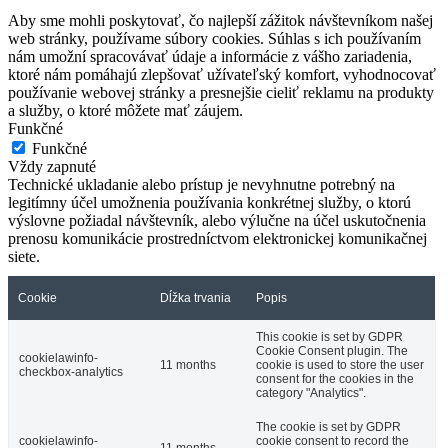
Aby sme mohli poskytovať, čo najlepší zážitok návštevníkom našej
web stránky, používame súbory cookies. Súhlas s ich používaním
nám umožní spracovávať údaje a informácie z vášho zariadenia,
ktoré nám pomáhajú zlepšovať užívateľský komfort, vyhodnocovať
používanie webovej stránky a presnejšie cieliť reklamu na produkty
a služby, o ktoré môžete mať záujem.
Funkčné
Funkčné
Vždy zapnuté
Technické ukladanie alebo prístup je nevyhnutne potrebný na
legitímny účel umožnenia používania konkrétnej služby, o ktorú
výslovne požiadal návštevník, alebo výlučne na účel uskutočnenia
prenosu komunikácie prostredníctvom elektronickej komunikačnej
siete.
Cookie
Dĺžka trvania
Popis
This cookie is set by GDPR
Cookie Consent plugin. The
cookielawinfo-
11 months
cookie is used to store the user
checkbox-analytics
consent for the cookies in the
category "Analytics".
The cookie is set by GDPR
cookielawinfo-
cookie consent to record the