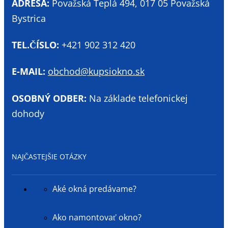
ADRESA:
Považská Teplá 494, 017 05 Považská
Bystrica
TEL.ČÍSLO:
+421 902 312 420
E-MAIL:
obchod@kupsiokno.sk
OSOBNÝ ODBER:
Na základe telefonickej
dohody
NAJČASTEJŠIE OTÁZKY
Aké okná predávame?
Ako namontovať okno?