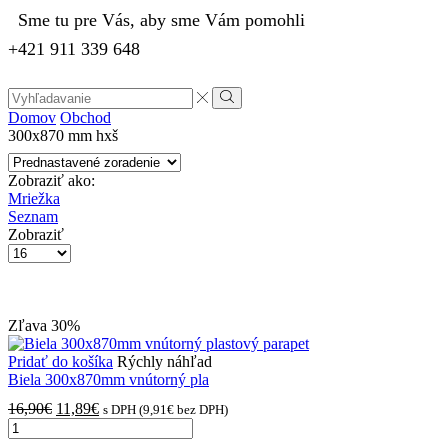
Sme tu pre Vás, aby sme Vám pomohli
+421 911 339 648
Search
input
Vyhľadávanie
Domov
Obchod
300x870 mm hxš
Zobraziť ako:
Mriežka
Seznam
Zobraziť
Počet
výrobkov
na
stránke
Zľava
30%
Pridať do košíka
Rýchly náhľad
Biela 300x870mm vnútorný pla
Pôvodná
Aktuálna
16,90
€
11,89
€
s DPH (
9,91
€
bez DPH)
množstvo
cena
cena
Biela
bola:
je: