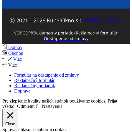
Ⓒ 2021 – 2026 KupSiOkno.sk.
Tvorba e-shopu
VOP
GDPR
Reklamačný poriadok
Reklamačný formulár
Odstúpenie od zmluvy
Domov
Obchod
Viac
Viac
Formulár na odstúpenie od zmluvy
Reklamačný formulár
Reklamačný poriadok
Doprava
Pre zlepšenie kvality našich stránok používame cookies.
Prijať
všetko
Odmietnuť
Nastavenia
Close
Správa súhlasu so súbormi cookies