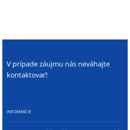
300x870mm
16,90€.
11,89€.
vnútorný
plastový
parapet
V prípade záujmu nás neváhajte
kontaktovať!
INFORMÁCIE