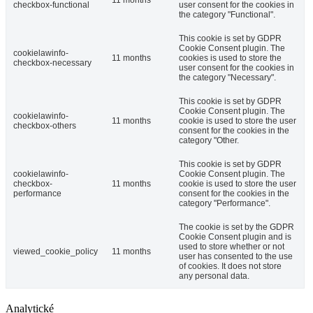
11 months
checkbox-functional
user consent for the cookies in
the category "Functional".
This cookie is set by GDPR
Cookie Consent plugin. The
cookielawinfo-
11 months
cookies is used to store the
checkbox-necessary
user consent for the cookies in
the category "Necessary".
This cookie is set by GDPR
Cookie Consent plugin. The
cookielawinfo-
11 months
cookie is used to store the user
checkbox-others
consent for the cookies in the
category "Other.
This cookie is set by GDPR
cookielawinfo-
Cookie Consent plugin. The
checkbox-
11 months
cookie is used to store the user
performance
consent for the cookies in the
category "Performance".
The cookie is set by the GDPR
Cookie Consent plugin and is
used to store whether or not
viewed_cookie_policy
11 months
user has consented to the use
of cookies. It does not store
any personal data.
Analytické