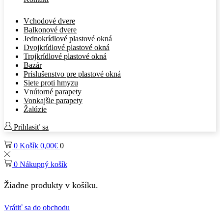
Vchodové dvere
Balkonové dvere
Jednokrídlové plastové okná
Dvojkrídlové plastové okná
Trojkrídlové plastové okná
Bazár
Príslušenstvo pre plastové okná
Siete proti hmyzu
Vnútorné parapety
Vonkajšie parapety
Žalúzie
Prihlasiť sa
0
Košík
0,00
€
0
0
Nákupný košík
Žiadne produkty v košíku.
Vrátiť sa do obchodu