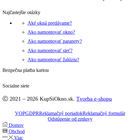
Najčastejšie otázky
Aké okná predávame?
Ako namontovať okno?
Ako namontovať parapety?
Ako namontovať sieť?
Ako namontovať žalúziu?
Bezpečna platba kartou
Socialne siete
Facebook
Ⓒ 2021 – 2026 KupSiOkno.sk.
Tvorba e-shopu
VOP
GDPR
Reklamačný poriadok
Reklamačný formulár
Odstúpenie od zmluvy
Domov
Obchod
Viac