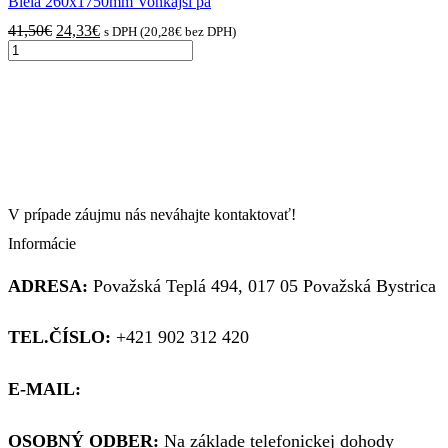
Biela 260x1750mm Vonkajší pa
Pôvodná
Aktuálna
41,50
€
24,33
€
s DPH (
20,28
€
bez DPH)
množstvo
cena
cena
Biela
bola:
je:
260x1750mm
41,50€.
24,33€.
Vonkajší
parapet
hliníkový
V prípade záujmu nás neváhajte kontaktovať!
Informácie
ADRESA:
Považská Teplá 494, 017 05 Považská Bystrica
TEL.ČÍSLO:
+421 902 312 420
E-MAIL:
obchod@kupsiokno.sk
OSOBNÝ ODBER:
Na základe telefonickej dohody