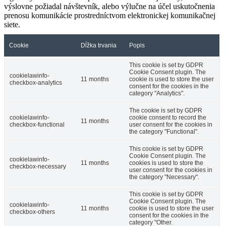
výslovne požiadal návštevník, alebo výlučne na účel uskutočnenia
prenosu komunikácie prostredníctvom elektronickej komunikačnej
siete.
Cookie
Dĺžka trvania
Popis
This cookie is set by GDPR
Cookie Consent plugin. The
cookielawinfo-
11 months
cookie is used to store the user
checkbox-analytics
consent for the cookies in the
category "Analytics".
The cookie is set by GDPR
cookielawinfo-
cookie consent to record the
11 months
checkbox-functional
user consent for the cookies in
the category "Functional".
This cookie is set by GDPR
Cookie Consent plugin. The
cookielawinfo-
11 months
cookies is used to store the
checkbox-necessary
user consent for the cookies in
the category "Necessary".
This cookie is set by GDPR
Cookie Consent plugin. The
cookielawinfo-
11 months
cookie is used to store the user
checkbox-others
consent for the cookies in the
category "Other.