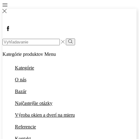
Facebook
Search
input
Vyhľadávanie
Kategórie produktov
Menu
Kategórie
O nás
Bazár
Najčastejšie otázky
Výroba okien a dverí na mieru
Referencie
Kontakt