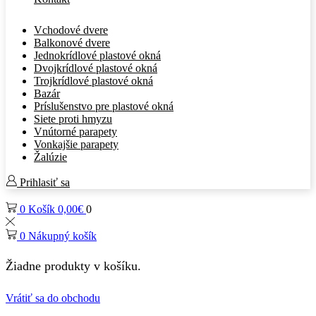
Vchodové dvere
Balkonové dvere
Jednokrídlové plastové okná
Dvojkrídlové plastové okná
Trojkrídlové plastové okná
Bazár
Príslušenstvo pre plastové okná
Siete proti hmyzu
Vnútorné parapety
Vonkajšie parapety
Žalúzie
Prihlasiť sa
0
Košík
0,00
€
0
0
Nákupný košík
Žiadne produkty v košíku.
Vrátiť sa do obchodu