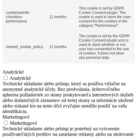
This cookie is set by GDPR
cookielawinfo-
Cookie Consent plugin. The
checkbox-
11 months
cookie is used to store the user
performance
consent for the cookies in the
category "Performance".
The cookie is set by the GDPR
Cookie Consent plugin and is
used to store whether or not
viewed_cookie_policy
11 months
user has consented to the use
of cookies. It does not store
any personal data.
Analytické
Analytické
Technické ukladanie alebo prístup, ktorý sa používa výlučne na
anonymné analytické účely. Bez predvolania, dobrovoľného
splnenia požiadaviek zo strany poskytovateľa internetových služieb
alebo dodatočných záznamov od tretej strany sa informácie uložené
alebo získané len na tento účel zvyčajne nemôžu použiť na vašu
identifikáciu.
Marketingové
Marketingové
Technické ukladanie alebo prístup je potrebný na vytvorenie
používateľských profilov na zasielanie reklamy alebo na sledovanie