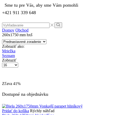
Sme tu pre Vás, aby sme Vám pomohli
+421 911 339 648
Search
input
Vyhľadávanie
Domov
Obchod
260x1750 mm hxš
Zobraziť ako:
Mriežka
Seznam
Zobraziť
Počet
výrobkov
na
stránke
Zľava
41%
Dostupné na objednávku
Pridať do košíka
Rýchly náhľad