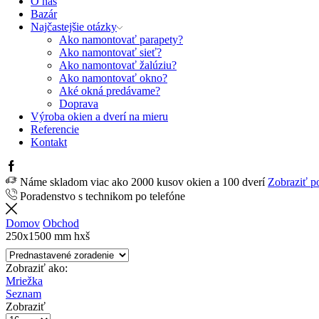
O nás
Bazár
Najčastejšie otázky
Ako namontovať parapety?
Ako namontovať sieť?
Ako namontovať žalúziu?
Ako namontovať okno?
Aké okná predávame?
Doprava
Výroba okien a dverí na mieru
Referencie
Kontakt
Facebook
Náme skladom viac ako 2000 kusov okien a 100 dverí
Zobraziť p
Poradenstvo s technikom po telefóne
Domov
Obchod
250x1500 mm hxš
Zobraziť ako:
Mriežka
Seznam
Zobraziť
Počet