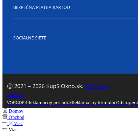
BEZPEČNA PLATBA KARTOU
SOCIALNE SIETE
Facebook
Ⓒ 2021 – 2026 KupSiOkno.sk.
Tvorba e-
shopu
VOP
GDPR
Reklamačný poriadok
Reklamačný formulár
Odstúpeni
Domov
Obchod
Viac
Viac