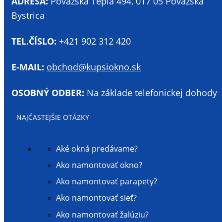
ADRESA:
Považská Teplá 494, 017 05 Považská
Bystrica
TEL.ČÍSLO:
+421 902 312 420
E-MAIL:
obchod@kupsiokno.sk
OSOBNÝ ODBER:
Na základe telefonickej dohody
NAJČASTEJŠIE OTÁZKY
Aké okná predávame?
Ako namontovať okno?
Ako namontovať parapety?
Ako namontovať sieť?
Ako namontovať žalúziu?