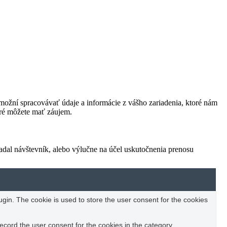
ožní spracovávať údaje a informácie z vášho zariadenia, ktoré nám
oré môžete mať záujem.
adal návštevník, alebo výlučne na účel uskutočnenia prenosu
in. The cookie is used to store the user consent for the cookies
ecord the user consent for the cookies in the category