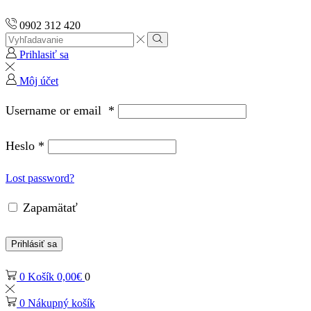
0902 312 420
Search
input
Vyhľadávanie
Prihlasiť sa
Môj účet
Username or email
*
Heslo
*
Lost password?
Zapamätať
Prihlásiť sa
0
Košík
0,00
€
0
0
Nákupný košík