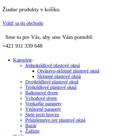
Žiadne produkty v košíku.
Vrátiť sa do obchodu
Sme tu pre Vás, aby sme Vám pomohli
+421 911 339 648
Kategórie
Jednokrídlové plastové okná
Otváravo-sklopné plastové okná
Sklopné plastové okná
Dvojkrídlové plastové okná
Trojkrídlové plastové okná
Balkonové dvere
Vchodové dvere
Vonkajšie parapety
Vnútorné parapety
Siete proti hmyzu
Príslušenstvo pre plastové okná
Bazár
Žalúzie