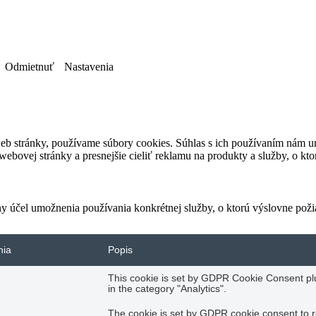
Odmietnuť
Nastavenia
eb stránky, používame súbory cookies. Súhlas s ich používaním nám um
bovej stránky a presnejšie cieliť reklamu na produkty a služby, o kt
ny účel umožnenia používania konkrétnej služby, o ktorú výslovne poži
nia
Popis
This cookie is set by GDPR Cookie Consent plug
in the category "Analytics".
The cookie is set by GDPR cookie consent to r