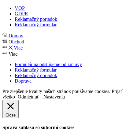
VOP
GDPR
Reklamačný poriadok
Reklamačný formulár
Domov
Obchod
Viac
Viac
Formulár na odstúpenie od zmluvy
Reklamačný formulár
Reklamačný poriadok
Doprava
Pre zlepšenie kvality našich stránok používame cookies.
Prijať
všetko
Odmietnuť
Nastavenia
Close
Správa súhlasu so súbormi cookies