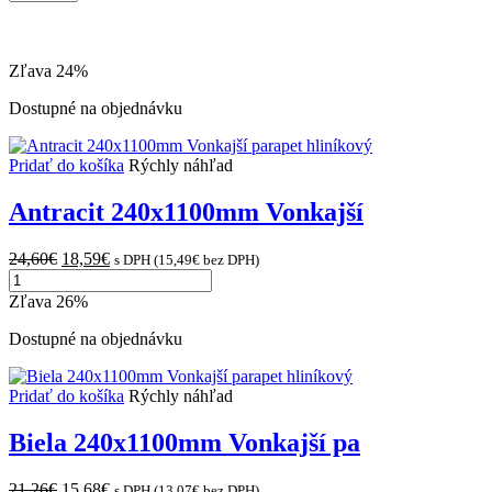
výrobkov
na
stránke
Zľava 24%
Dostupné na objednávku
Pridať do košíka
Rýchly náhľad
Antracit 240x1100mm Vonkajší
Original
Current
24,60
€
18,59
€
s DPH (
15,49
€
bez DPH)
množstvo
price
price
Antracit
was:
is:
Zľava 26%
240x1100mm
24,60€.
18,59€.
Vonkajší
Dostupné na objednávku
parapet
hliníkový
Pridať do košíka
Rýchly náhľad
Biela 240x1100mm Vonkajší pa
Original
Current
21,26
€
15,68
€
s DPH (
13,07
€
bez DPH)