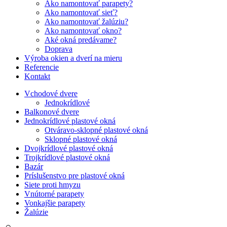
Ako namontovať parapety?
Ako namontovať sieť?
Ako namontovať žalúziu?
Ako namontovať okno?
Aké okná predávame?
Doprava
Výroba okien a dverí na mieru
Referencie
Kontakt
Vchodové dvere
Jednokrídlové
Balkonové dvere
Jednokrídlové plastové okná
Otváravo-sklopné plastové okná
Sklopné plastové okná
Dvojkrídlové plastové okná
Trojkrídlové plastové okná
Bazár
Príslušenstvo pre plastové okná
Siete proti hmyzu
Vnútorné parapety
Vonkajšie parapety
Žalúzie