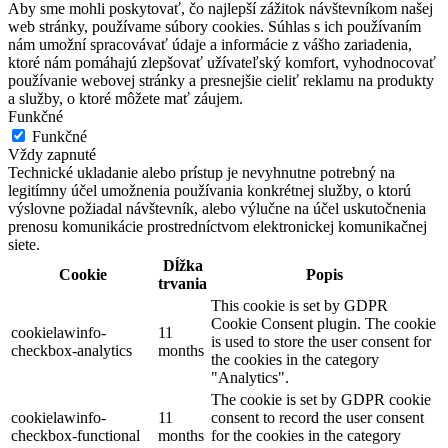
Aby sme mohli poskytovať, čo najlepší zážitok návštevníkom našej
web stránky, používame súbory cookies. Súhlas s ich používaním
nám umožní spracovávať údaje a informácie z vášho zariadenia,
ktoré nám pomáhajú zlepšovať užívateľský komfort, vyhodnocovať
používanie webovej stránky a presnejšie cieliť reklamu na produkty
a služby, o ktoré môžete mať záujem.
Funkčné
Funkčné
Vždy zapnuté
Technické ukladanie alebo prístup je nevyhnutne potrebný na
legitímny účel umožnenia používania konkrétnej služby, o ktorú
výslovne požiadal návštevník, alebo výlučne na účel uskutočnenia
prenosu komunikácie prostredníctvom elektronickej komunikačnej
siete.
Dĺžka
Cookie
Popis
trvania
This cookie is set by GDPR
Cookie Consent plugin. The cookie
cookielawinfo-
11
is used to store the user consent for
checkbox-analytics
months
the cookies in the category
"Analytics".
The cookie is set by GDPR cookie
cookielawinfo-
11
consent to record the user consent
checkbox-functional
months
for the cookies in the category