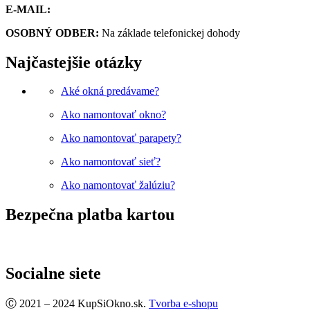
E-MAIL:
obchod@kupsiokno.sk
OSOBNÝ ODBER:
Na základe telefonickej dohody
Najčastejšie otázky
Aké okná predávame?
Ako namontovať okno?
Ako namontovať parapety?
Ako namontovať sieť?
Ako namontovať žalúziu?
Bezpečna platba kartou
Socialne siete
Facebook
Ⓒ 2021 – 2024 KupSiOkno.sk.
Tvorba e-shopu