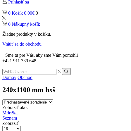
Prihlasiť sa
0
Košík
0,00
€
0
0
Nákupný košík
Žiadne produkty v košíku.
Vrátiť sa do obchodu
Sme tu pre Vás, aby sme Vám pomohli
+421 911 339 648
Search
input
Vyhľadávanie
Domov
Obchod
240x1100 mm hxš
Zobraziť ako:
Mriežka
Seznam
Zobraziť
Počet