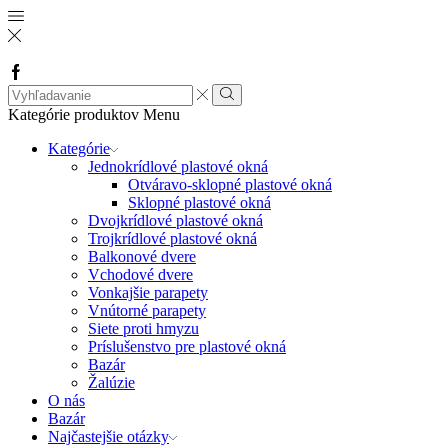
Facebook
Search
input
Vyhľadávanie
Kategórie produktov
Menu
Kategórie
Jednokrídlové plastové okná
Otváravo-sklopné plastové okná
Sklopné plastové okná
Dvojkrídlové plastové okná
Trojkrídlové plastové okná
Balkonové dvere
Vchodové dvere
Vonkajšie parapety
Vnútorné parapety
Siete proti hmyzu
Príslušenstvo pre plastové okná
Bazár
Žalúzie
O nás
Bazár
Najčastejšie otázky