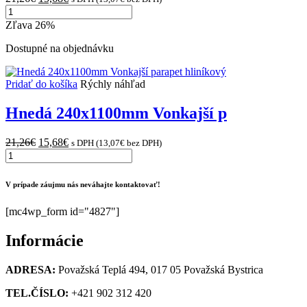
množstvo
price
price
Biela
was:
is:
Zľava 26%
240x1100mm
21,26€.
15,68€.
Vonkajší
Dostupné na objednávku
parapet
hliníkový
Pridať do košíka
Rýchly náhľad
Hnedá 240x1100mm Vonkajší p
Original
Current
21,26
€
15,68
€
s DPH (
13,07
€
bez DPH)
množstvo
price
price
Hnedá
was:
is:
240x1100mm
21,26€.
15,68€.
V prípade záujmu nás neváhajte kontaktovať!
Vonkajší
parapet
[mc4wp_form id="4827"]
hliníkový
Informácie
ADRESA:
Považská Teplá 494, 017 05 Považská Bystrica
TEL.ČÍSLO:
+421 902 312 420