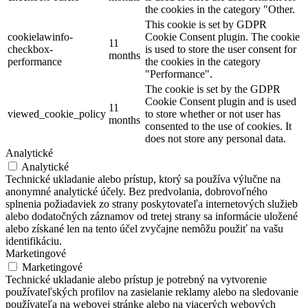
the cookies in the category "Other.
This cookie is set by GDPR
cookielawinfo-
Cookie Consent plugin. The cookie
11
checkbox-
is used to store the user consent for
months
performance
the cookies in the category
"Performance".
The cookie is set by the GDPR
Cookie Consent plugin and is used
11
viewed_cookie_policy
to store whether or not user has
months
consented to the use of cookies. It
does not store any personal data.
Analytické
Analytické
Technické ukladanie alebo prístup, ktorý sa používa výlučne na
anonymné analytické účely. Bez predvolania, dobrovoľného
splnenia požiadaviek zo strany poskytovateľa internetových služieb
alebo dodatočných záznamov od tretej strany sa informácie uložené
alebo získané len na tento účel zvyčajne nemôžu použiť na vašu
identifikáciu.
Marketingové
Marketingové
Technické ukladanie alebo prístup je potrebný na vytvorenie
používateľských profilov na zasielanie reklamy alebo na sledovanie
používateľa na webovej stránke alebo na viacerých webových