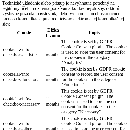
Technické ukladanie alebo prístup je nevyhnutne potrebný na
legitímny účel umožnenia používania konkrétnej služby, o ktorú
výslovne požiadal návštevník, alebo výlučne na účel uskutočnenia
prenosu komunikácie prostredníctvom elektronickej komunikačnej
siete.
Dĺžka
Cookie
Popis
trvania
This cookie is set by GDPR
Cookie Consent plugin. The cookie
cookielawinfo-
11
is used to store the user consent for
checkbox-analytics
months
the cookies in the category
"Analytics".
The cookie is set by GDPR cookie
cookielawinfo-
11
consent to record the user consent
checkbox-functional
months
for the cookies in the category
"Functional".
This cookie is set by GDPR
Cookie Consent plugin. The
cookielawinfo-
11
cookies is used to store the user
checkbox-necessary
months
consent for the cookies in the
category "Necessary".
This cookie is set by GDPR
cookielawinfo-
11
Cookie Consent plugin. The cookie
checkbox-others
months
is used to store the user consent for