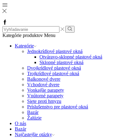
Facebook
Search
input
Vyhľadávanie
Kategórie produktov
Menu
Kategórie
Jednokrídlové plastové okná
Otváravo-sklopné plastové okná
Sklopné plastové okná
Dvojkrídlové plastové okná
Trojkrídlové plastové okná
Balkonové dvere
Vchodové dvere
Vonkajšie parapety
Vnútorné parapety
Siete proti hmyzu
Príslušenstvo pre plastové okná
Bazár
Žalúzie
O nás
Bazár
Najčastejšie otázky