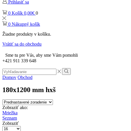
Prihlasiť sa
0
Košík
0,00
€
0
0
Nákupný košík
Žiadne produkty v košíku.
Vrátiť sa do obchodu
Sme tu pre Vás, aby sme Vám pomohli
+421 911 339 648
Search
input
Vyhľadávanie
Domov
Obchod
180x1200 mm hxš
Zobraziť ako:
Mriežka
Seznam
Zobraziť
Počet