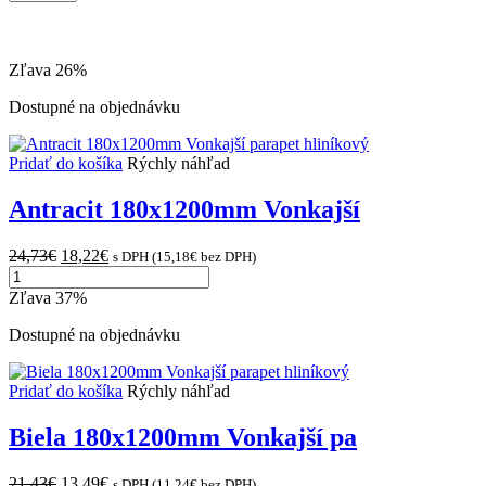
výrobkov
na
stránke
Zľava 26%
Dostupné na objednávku
Pridať do košíka
Rýchly náhľad
Antracit 180x1200mm Vonkajší
Original
Current
24,73
€
18,22
€
s DPH (
15,18
€
bez DPH)
množstvo
price
price
Antracit
was:
is:
Zľava 37%
180x1200mm
24,73€.
18,22€.
Vonkajší
Dostupné na objednávku
parapet
hliníkový
Pridať do košíka
Rýchly náhľad
Biela 180x1200mm Vonkajší pa
Original
Current
21,43
€
13,49
€
s DPH (
11,24
€
bez DPH)