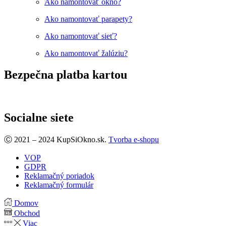
Ako namontovať okno?
Ako namontovať parapety?
Ako namontovať sieť?
Ako namontovať žalúziu?
Bezpečna platba kartou
Socialne siete
Facebook
Ⓒ 2021 – 2024 KupSiOkno.sk.
Tvorba e-shopu
VOP
GDPR
Reklamačný poriadok
Reklamačný formulár
Domov
Obchod
Viac