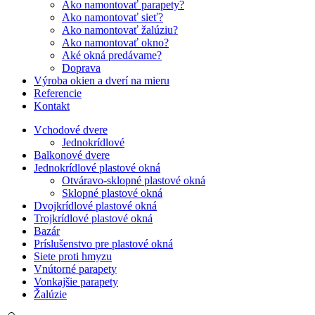
Ako namontovať parapety?
Ako namontovať sieť?
Ako namontovať žalúziu?
Ako namontovať okno?
Aké okná predávame?
Doprava
Výroba okien a dverí na mieru
Referencie
Kontakt
Vchodové dvere
Jednokrídlové
Balkonové dvere
Jednokrídlové plastové okná
Otváravo-sklopné plastové okná
Sklopné plastové okná
Dvojkrídlové plastové okná
Trojkrídlové plastové okná
Bazár
Príslušenstvo pre plastové okná
Siete proti hmyzu
Vnútorné parapety
Vonkajšie parapety
Žalúzie