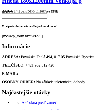
Hnedá 180x1200mm Vonkajší p
Original
Current
27,85
€
14,16
€
s DPH (
11,80
€
bez DPH)
množstvo
price
price
Hnedá
was:
is:
180x1200mm
27,85€.
14,16€.
V prípade záujmu nás neváhajte kontaktovať!
Vonkajší
parapet
[mc4wp_form id="4827"]
hliníkový
Informácie
ADRESA:
Považská Teplá 494, 017 05 Považská Bystrica
TEL.ČÍSLO:
+421 902 312 420
E-MAIL:
obchod@kupsiokno.sk
OSOBNÝ ODBER:
Na základe telefonickej dohody
Najčastejšie otázky
Aké okná predávame?