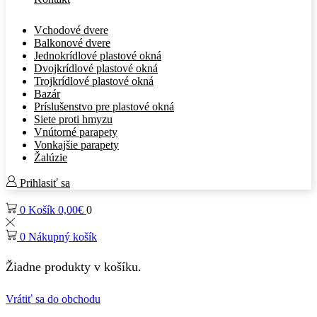
Vchodové dvere
Balkonové dvere
Jednokrídlové plastové okná
Dvojkrídlové plastové okná
Trojkrídlové plastové okná
Bazár
Príslušenstvo pre plastové okná
Siete proti hmyzu
Vnútorné parapety
Vonkajšie parapety
Žalúzie
Prihlasiť sa
0
Košík
0,00
€
0
0
Nákupný košík
Žiadne produkty v košíku.
Vrátiť sa do obchodu