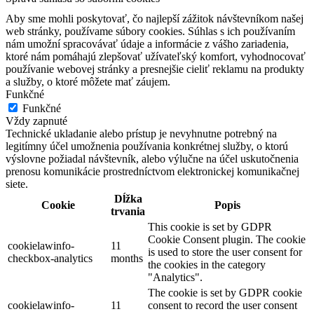
Aby sme mohli poskytovať, čo najlepší zážitok návštevníkom našej
web stránky, používame súbory cookies. Súhlas s ich používaním
nám umožní spracovávať údaje a informácie z vášho zariadenia,
ktoré nám pomáhajú zlepšovať užívateľský komfort, vyhodnocovať
používanie webovej stránky a presnejšie cieliť reklamu na produkty
a služby, o ktoré môžete mať záujem.
Funkčné
Funkčné
Vždy zapnuté
Technické ukladanie alebo prístup je nevyhnutne potrebný na
legitímny účel umožnenia používania konkrétnej služby, o ktorú
výslovne požiadal návštevník, alebo výlučne na účel uskutočnenia
prenosu komunikácie prostredníctvom elektronickej komunikačnej
siete.
Dĺžka
Cookie
Popis
trvania
This cookie is set by GDPR
Cookie Consent plugin. The cookie
cookielawinfo-
11
is used to store the user consent for
checkbox-analytics
months
the cookies in the category
"Analytics".
The cookie is set by GDPR cookie
cookielawinfo-
11
consent to record the user consent