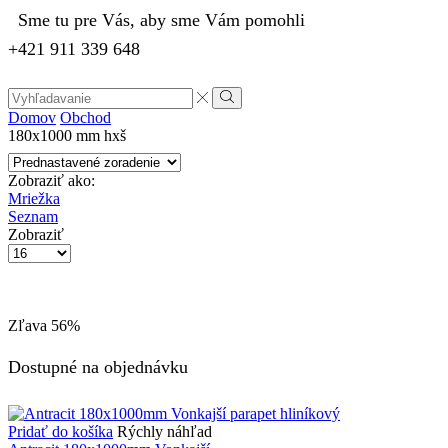
Sme tu pre Vás, aby sme Vám pomohli
+421 911 339 648
Search
input
Vyhľadávanie
Domov
Obchod
180x1000 mm hxš
Zobraziť ako:
Mriežka
Seznam
Zobraziť
Počet
výrobkov
na
stránke
Zľava
56%
Dostupné na objednávku
Pridať do košíka
Rýchly náhľad