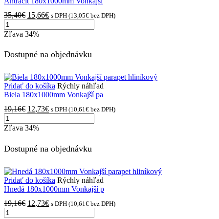
Antracit 180x1000mm Vonkajší
Pôvodná
Aktuálna
35,40
€
15,66
€
s DPH (
13,05
€
bez DPH)
množstvo
cena
cena
Antracit
bola:
je:
Zľava
34%
180x1000mm
35,40€.
15,66€.
Vonkajší
Dostupné na objednávku
parapet
hliníkový
Pridať do košíka
Rýchly náhľad
Biela 180x1000mm Vonkajší pa
Pôvodná
Aktuálna
19,16
€
12,73
€
s DPH (
10,61
€
bez DPH)
množstvo
cena
cena
Biela
bola:
je:
Zľava
34%
180x1000mm
19,16€.
12,73€.
Vonkajší
Dostupné na objednávku
parapet
hliníkový
Pridať do košíka
Rýchly náhľad
Hnedá 180x1000mm Vonkajší p
Pôvodná
Aktuálna
19,16
€
12,73
€
s DPH (
10,61
€
bez DPH)
množstvo
cena
cena