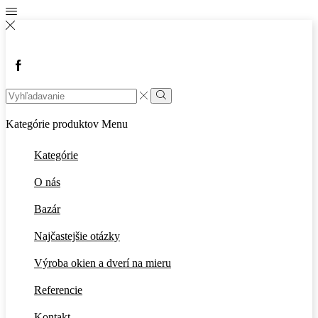
Facebook
Search
input
Vyhľadávanie
Kategórie produktov
Menu
Kategórie
O nás
Bazár
Najčastejšie otázky
Výroba okien a dverí na mieru
Referencie
Kontakt