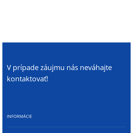
Hnedá
bola:
je:
180x1000mm
19,16€.
12,73€.
Vonkajší
parapet
hliníkový
V prípade záujmu nás neváhajte
kontaktovať!
INFORMÁCIE