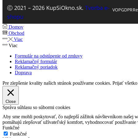
Ⓒ 2021 – 2026 KupSiOkno.sk.
Tvorba e-
VOP
GDPR
Re
shopu
Domov
Obchod
Viac
Viac
Formulár na odstúpenie od zmluvy
Reklamačný formulár
Reklamačný poriadok
Doprava
Pre zlepšenie kvality našich stránok používame cookies.
Prijať všetko
Close
Správa súhlasu so súbormi cookies
Aby sme mohli poskytovať, čo najlepší zážitok návštevníkom našej w
pomáhajú zlepšovať užívateľský komfort, vyhodnocovať používanie we
Funkčné
Funkčné