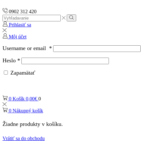
0902 312 420
Prihlasiť sa
Môj účet
Username or email
*
Heslo
*
Zapamätať
0
Košík
0,00
€
0
0
Nákupný košík
Žiadne produkty v košíku.
Vrátiť sa do obchodu