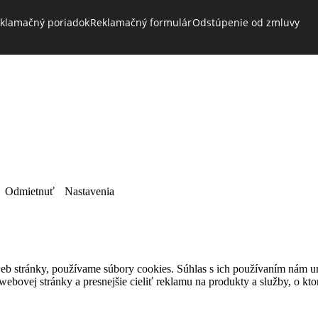
klamačný poriadok
Reklamačný formulár
Odstúpenie od zmluvy
Odmietnuť
Nastavenia
eb stránky, používame súbory cookies. Súhlas s ich používaním nám um
bovej stránky a presnejšie cieliť reklamu na produkty a služby, o kt