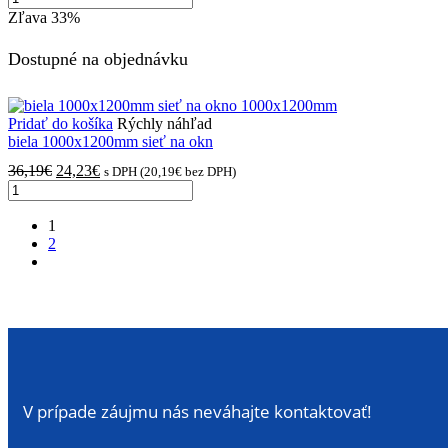
Zľava
33%
Dostupné na objednávku
Pridať do košíka
Rýchly náhľad
biela 1000x1200mm sieť na okn
36,19
€
24,23
€
s DPH (
20,19
€
bez DPH)
1
2
V prípade záujmu nás neváhajte kontaktovať!