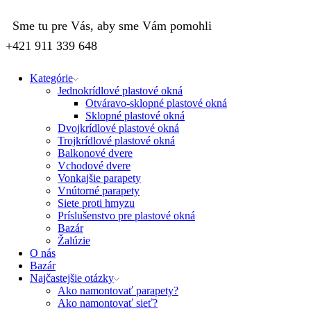
Sme tu pre Vás, aby sme Vám pomohli
+421 911 339 648
Kategórie
Jednokrídlové plastové okná
Otváravo-sklopné plastové okná
Sklopné plastové okná
Dvojkrídlové plastové okná
Trojkrídlové plastové okná
Balkonové dvere
Vchodové dvere
Vonkajšie parapety
Vnútorné parapety
Siete proti hmyzu
Príslušenstvo pre plastové okná
Bazár
Žalúzie
O nás
Bazár
Najčastejšie otázky
Ako namontovať parapety?
Ako namontovať sieť?