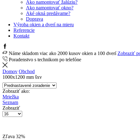
Ako namontovať žalúziu?
Ako namontovať okno?
Aké okná predávame?
Doprava
Výroba okien a dverí na mieru
Referencie
Kontakt
Náme skladom viac ako 2000 kusov okien a 100 dverí
Zobraziť p
Poradenstvo s technikom po telefóne
Domov
Obchod
1000x1200 mm šxv
Zobraziť ako:
Mriežka
Seznam
Zobraziť
Zľava
32%