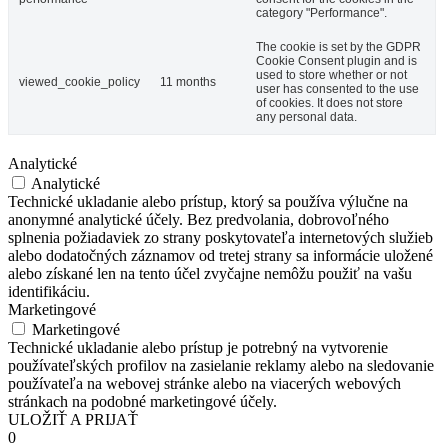
category "Performance".
The cookie is set by the GDPR
Cookie Consent plugin and is
used to store whether or not
viewed_cookie_policy
11 months
user has consented to the use
of cookies. It does not store
any personal data.
Analytické
Analytické
Technické ukladanie alebo prístup, ktorý sa používa výlučne na
anonymné analytické účely. Bez predvolania, dobrovoľného
splnenia požiadaviek zo strany poskytovateľa internetových služieb
alebo dodatočných záznamov od tretej strany sa informácie uložené
alebo získané len na tento účel zvyčajne nemôžu použiť na vašu
identifikáciu.
Marketingové
Marketingové
Technické ukladanie alebo prístup je potrebný na vytvorenie
používateľských profilov na zasielanie reklamy alebo na sledovanie
používateľa na webovej stránke alebo na viacerých webových
stránkach na podobné marketingové účely.
ULOŽIŤ A PRIJAŤ
0