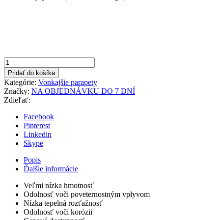
množstvo
Hnedá
Pridať do košíka
260x1500mm
Kategórie:
Vonkajšie parapety
Vonkajší
Značky:
NA OBJEDNÁVKU DO 7 DNÍ
parapet
Zdieľať:
hliníkový
Facebook
Pinterest
Linkedin
Skype
Popis
Ďalšie informácie
Veľmi nízka hmotnosť
Odolnosť voči poveternostným vplyvom
Nízka tepelná rozťažnosť
Odolnosť voči korózii