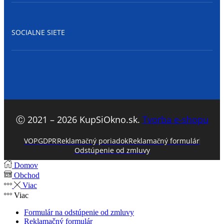
SOCIALNE SIETE
Facebook
Ⓒ 2021 – 2026 KupSiOkno.sk.
Tvorba e-shopu
VOP
GDPR
Reklamačný poriadok
Reklamačný formulár
Odstúpenie od zmluvy
Domov
Obchod
Viac
Viac
Formulár na odstúpenie od zmluvy
Reklamačný formulár