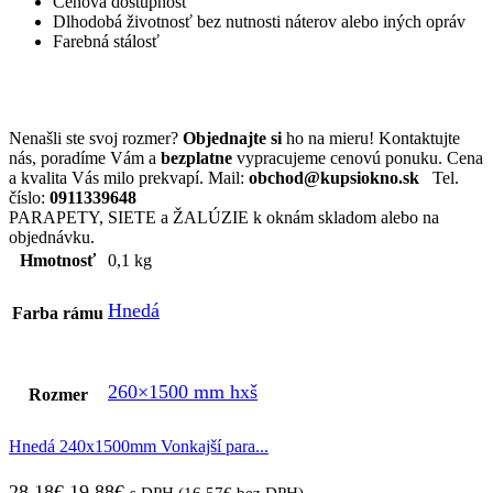
Cenová dostupnosť
Dlhodobá životnosť bez nutnosti náterov alebo iných opráv
Farebná stálosť
Nenašli ste svoj rozmer?
Objednajte si
ho na mieru! Kontaktujte
nás, poradíme Vám a
bezplatne
vypracujeme cenovú ponuku. Cena
a kvalita Vás milo prekvapí. Mail:
obchod@kupsiokno.sk
Tel.
číslo:
0911339648
PARAPETY, SIETE a ŽALÚZIE k oknám skladom alebo na
objednávku.
Hmotnosť
0,1 kg
Hnedá
Farba rámu
260×1500 mm hxš
Rozmer
Hnedá 240x1500mm Vonkajší para...
Pôvodná
Aktuálna
28,18
€
19,88
€
s DPH (
16,57
€
bez DPH)