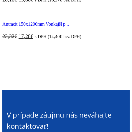
cena
cena
bola:
je:
Antracit 150x1200mm Vonkajší p...
28,18€.
19,88€.
Pôvodná
Aktuálna
23,32
€
17,28
€
s DPH (
14,40
€
bez DPH)
cena
cena
bola:
je:
23,32€.
17,28€.
V prípade záujmu nás neváhajte
kontaktovať!