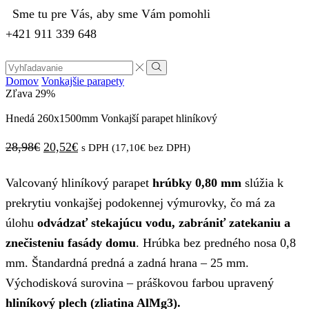
Sme tu pre Vás, aby sme Vám pomohli
+421 911 339 648
Search
input
Vyhľadávanie
Domov
Vonkajšie parapety
Zľava
29%
Hnedá 260x1500mm Vonkajší parapet hliníkový
Pôvodná
Aktuálna
28,98
€
20,52
€
s DPH (
17,10
€
bez DPH)
cena
cena
Valcovaný hliníkový parapet
hrúbky 0,80 mm
slúžia k
bola:
je:
prekrytiu vonkajšej podokennej výmurovky, čo má za
28,98€.
20,52€.
úlohu
odvádzať stekajúcu vodu, zabrániť zatekaniu a
znečisteniu fasády domu
. Hrúbka bez predného nosa 0,8
mm. Štandardná predná a zadná hrana – 25 mm.
Východisková surovina – práškovou farbou upravený
hliníkový plech (zliatina AlMg3).