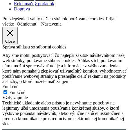
Reklamačný poriadok
Doprava
Pre zlepšenie kvality našich stránok používame cookies.
Prijať
všetko
Odmietnuť
Nastavenia
Close
Správa súhlasu so súbormi cookies
Aby sme mohli poskytovať, čo najlepší zážitok návštevníkom našej
web stránky, používame súbory cookies. Súhlas s ich používaním
nám umožní spracovávať údaje a informácie z vášho zariadenia,
ktoré nám pomáhajú zlepšovať užívateľský komfort, vyhodnocovať
používanie webovej stránky a presnejšie cieliť reklamu na produkty
a služby, o ktoré môžete mať záujem.
Funkčné
Funkčné
Vždy zapnuté
Technické ukladanie alebo prístup je nevyhnutne potrebný na
legitímny účel umožnenia používania konkrétnej služby, o ktorú
výslovne požiadal návštevník, alebo výlučne na účel uskutočnenia
prenosu komunikácie prostredníctvom elektronickej komunikačnej
siete.