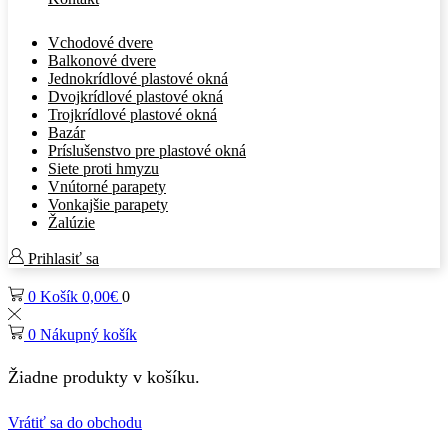
Vchodové dvere
Balkonové dvere
Jednokrídlové plastové okná
Dvojkrídlové plastové okná
Trojkrídlové plastové okná
Bazár
Príslušenstvo pre plastové okná
Siete proti hmyzu
Vnútorné parapety
Vonkajšie parapety
Žalúzie
Prihlasiť sa
0
Košík
0,00
€
0
0
Nákupný košík
Žiadne produkty v košíku.
Vrátiť sa do obchodu