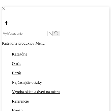
Facebook
Search
input
Vyhľadávanie
Kategórie produktov
Menu
Kategórie
O nás
Bazár
Najčastejšie otázky
Výroba okien a dverí na mieru
Referencie
Kontakt