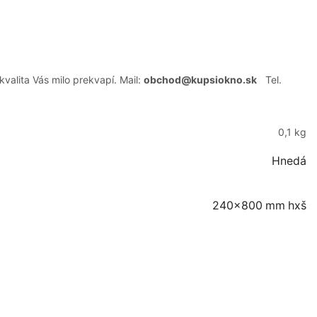
alita Vás milo prekvapí. Mail:
obchod@kupsiokno.sk
Tel.
0,1 kg
Hnedá
240×800 mm hxš