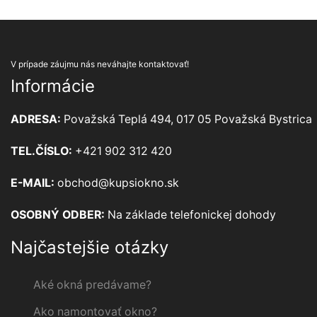
V prípade záujmu nás neváhajte kontaktovať!
Informácie
ADRESA:
Považská Teplá 494, 017 05 Považská Bystrica
TEL.ČÍSLO:
+421 902 312 420
E-MAIL:
obchod@kupsiokno.sk
OSOBNÝ ODBER:
Na základe telefonickej dohody
Najčastejšie otázky
Aké okná predávame?
Ako namontovať okno?