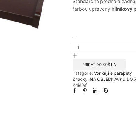
Štandardná predná a zadná
farbou upravený
hliníkový 
množstvo
Hnedá
240x800mm
Vonkajší
parapet
PRIDAŤ DO KOŠÍKA
hliníkový
Kategórie:
Vonkajšie parapety
Značky:
NA OBJEDNÁVKU DO 7
Zdieľať: