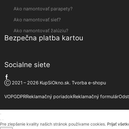
Ako namontovať parapety?
Ako namontovať sieť?
Ako namontovať žalúziu?
Bezpečna platba kartou
Socialne siete
Facebook
Ⓒ 2021 – 2026 KupSiOkno.sk.
Tvorba e-shopu
VOP
GDPR
Reklamačný poriadok
Reklamačný formulár
Odst
Pre zlepšenie kvality našich stránok používame cookies.
Prijať všetk