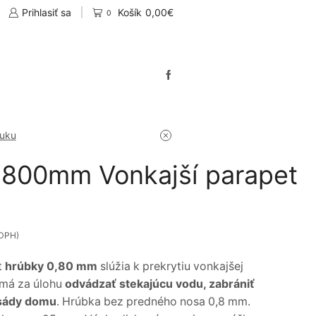
Prihlasiť sa
Košík
0,00
€
0
nuku
800mm Vonkajší parapet
DPH)
t
hrúbky 0,80 mm
slúžia k prekrytiu vonkajšej
 má za úlohu
odvádzať stekajúcu vodu, zabrániť
asády domu
. Hrúbka bez predného nosa 0,8 mm.