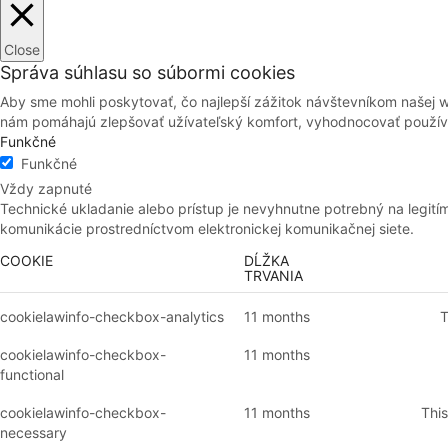
Close
Správa súhlasu so súbormi cookies
Aby sme mohli poskytovať, čo najlepší zážitok návštevníkom našej 
nám pomáhajú zlepšovať užívateľský komfort, vyhodnocovať používan
Funkčné
Funkčné
Vždy zapnuté
Technické ukladanie alebo prístup je nevyhnutne potrebný na legití
komunikácie prostredníctvom elektronickej komunikačnej siete.
COOKIE
DĹŽKA
TRVANIA
cookielawinfo-checkbox-analytics
11 months
T
cookielawinfo-checkbox-
11 months
functional
cookielawinfo-checkbox-
11 months
This
necessary