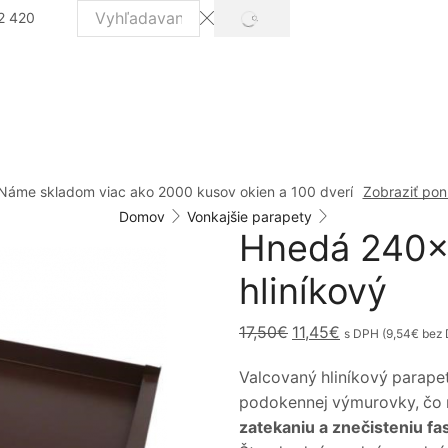
2 420
VYHĽADÁVANIE
Search
input
Náme skladom viac ako 2000 kusov okien a 100 dverí
Zobraziť po
Domov
Vonkajšie parapety
Hnedá 240x
hliníkový
Pôvodná
Aktuálna
17,50
€
11,45
€
s DPH (
9,54
€
bez 
cena
cena
Valcovaný hliníkový parape
bola:
je:
podokennej výmurovky, čo
17,50€.
11,45€.
zatekaniu a znečisteniu f