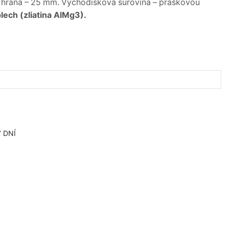
 hrana – 25 mm. Východisková surovina – práškovou
plech (zliatina AlMg3).
 DNÍ