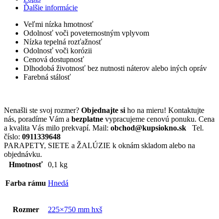
Ďalšie informácie
Veľmi nízka hmotnosť
Odolnosť voči poveternostným vplyvom
Nízka tepelná rozťažnosť
Odolnosť voči korózii
Cenová dostupnosť
Dlhodobá životnosť bez nutnosti náterov alebo iných opráv
Farebná stálosť
Nenašli ste svoj rozmer?
Objednajte si
ho na mieru! Kontaktujte
nás, poradíme Vám a
bezplatne
vypracujeme cenovú ponuku. Cena
a kvalita Vás milo prekvapí. Mail:
obchod@kupsiokno.sk
Tel.
číslo:
0911339648
PARAPETY, SIETE a ŽALÚZIE k oknám skladom alebo na
objednávku.
Hmotnosť
0,1 kg
Farba rámu
Hnedá
Rozmer
225×750 mm hxš