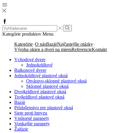
Facebook
Search
input
Vyhľadávanie
Kategórie produktov
Menu
Kategórie
O nás
Bazár
Najčastejšie otázky
Výroba okien a dverí na mieru
Referencie
Kontakt
Vchodové dvere
Jednokrídlové
Balkonové dvere
Jednokrídlové plastové okná
Otváravo-sklopné plastové okná
Sklopné plastové okná
Dvojkrídlové plastové okná
Trojkrídlové plastové okná
Bazár
Príslušenstvo pre plastové okná
Siete proti hmyzu
Vnútorné parapety
Vonkajšie parapety
Žalúzie