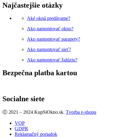
Najčastejšie otázky
Aké okná predávame?
Ako namontovať okno?
Ako namontovať parapety?
Ako namontovať sieť?
Ako namontovať žalúziu?
Bezpečna platba kartou
Socialne siete
Facebook
Ⓒ 2021 – 2024 KupSiOkno.sk.
Tvorba e-shopu
VOP
GDPR
Reklamačný poriadok