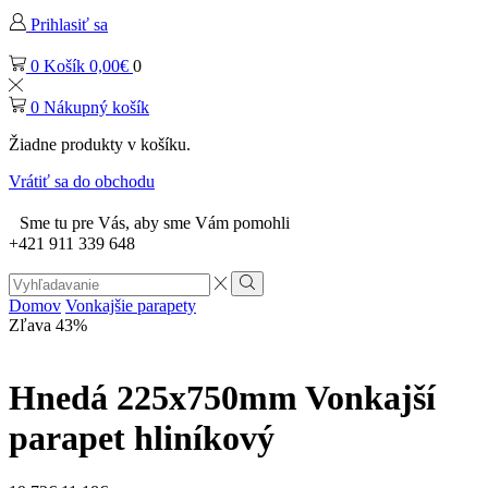
Prihlasiť sa
0
Košík
0,00
€
0
0
Nákupný košík
Žiadne produkty v košíku.
Vrátiť sa do obchodu
Sme tu pre Vás, aby sme Vám pomohli
+421 911 339 648
Search
input
Vyhľadávanie
Domov
Vonkajšie parapety
Zľava 43%
Hnedá 225x750mm Vonkajší
parapet hliníkový