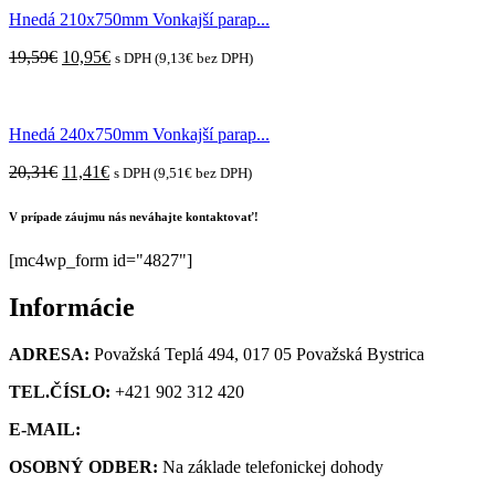
Hnedá 210x750mm Vonkajší parap...
Original
Current
19,59
€
10,95
€
s DPH (
9,13
€
bez DPH)
price
price
was:
is:
19,59€.
10,95€.
Hnedá 240x750mm Vonkajší parap...
Original
Current
20,31
€
11,41
€
s DPH (
9,51
€
bez DPH)
price
price
was:
is:
V prípade záujmu nás neváhajte kontaktovať!
20,31€.
11,41€.
[mc4wp_form id="4827"]
Informácie
ADRESA:
Považská Teplá 494, 017 05 Považská Bystrica
TEL.ČÍSLO:
+421 902 312 420
E-MAIL:
obchod@kupsiokno.sk
OSOBNÝ ODBER:
Na základe telefonickej dohody