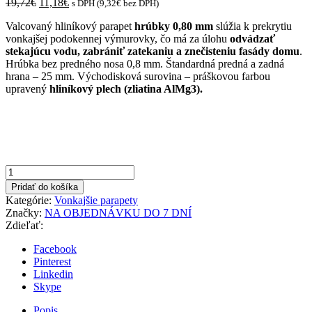
Original
Current
19,72
€
11,18
€
s DPH (
9,32
€
bez DPH)
price
price
Valcovaný hliníkový parapet
hrúbky 0,80 mm
slúžia k prekrytiu
was:
is:
vonkajšej podokennej výmurovky, čo má za úlohu
odvádzať
19,72€.
11,18€.
stekajúcu vodu, zabrániť zatekaniu a znečisteniu fasády domu
.
Hrúbka bez predného nosa 0,8 mm. Štandardná predná a zadná
hrana – 25 mm. Východisková surovina – práškovou farbou
upravený
hliníkový plech (zliatina AlMg3).
množstvo
Hnedá
Pridať do košíka
225x750mm
Kategórie:
Vonkajšie parapety
Vonkajší
Značky:
NA OBJEDNÁVKU DO 7 DNÍ
parapet
Zdieľať:
hliníkový
Facebook
Pinterest
Linkedin
Skype
Popis