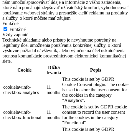
nám umožní spracovávať údaje a informácie z vášho zariadenia,
ktoré nám pomáhajú zlepšovať užívateľský komfort, vyhodnocovať
používanie webovej stránky a presnejšie cieliť reklamu na produkty
a služby, o ktoré môžete mať záujem.
Funkčné
Funkčné
Vždy zapnuté
Technické ukladanie alebo prístup je nevyhnutne potrebný na
legitímny účel umožnenia používania konkrétnej služby, o ktorú
výslovne požiadal návštevník, alebo výlučne na účel uskutočnenia
prenosu komunikácie prostredníctvom elektronickej komunikačnej
siete.
Dĺžka
Cookie
Popis
trvania
This cookie is set by GDPR
Cookie Consent plugin. The cookie
cookielawinfo-
11
is used to store the user consent for
checkbox-analytics
months
the cookies in the category
"Analytics".
The cookie is set by GDPR cookie
cookielawinfo-
11
consent to record the user consent
checkbox-functional
months
for the cookies in the category
"Functional".
This cookie is set by GDPR