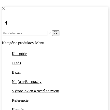
Facebook
Search
input
Vyhľadávanie
Kategórie produktov
Menu
Kategórie
O nás
Bazár
Najčastejšie otázky
Výroba okien a dverí na mieru
Referencie
Kontakt