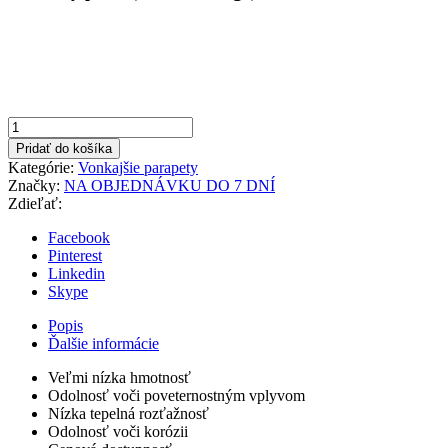
množstvo
Hnedá
Pridať do košíka
165x1000mm
Kategórie:
Vonkajšie parapety
Vonkajší
Značky:
NA OBJEDNÁVKU DO 7 DNÍ
parapet
Zdieľať:
hliníkový
Facebook
Pinterest
Linkedin
Skype
Popis
Ďalšie informácie
Veľmi nízka hmotnosť
Odolnosť voči poveternostným vplyvom
Nízka tepelná rozťažnosť
Odolnosť voči korózii