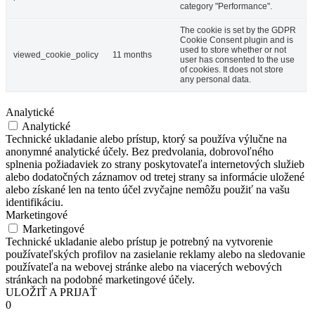
category "Performance".
The cookie is set by the GDPR
Cookie Consent plugin and is
used to store whether or not
viewed_cookie_policy
11 months
user has consented to the use
of cookies. It does not store
any personal data.
Analytické
Analytické
Technické ukladanie alebo prístup, ktorý sa používa výlučne na
anonymné analytické účely. Bez predvolania, dobrovoľného
splnenia požiadaviek zo strany poskytovateľa internetových služieb
alebo dodatočných záznamov od tretej strany sa informácie uložené
alebo získané len na tento účel zvyčajne nemôžu použiť na vašu
identifikáciu.
Marketingové
Marketingové
Technické ukladanie alebo prístup je potrebný na vytvorenie
používateľských profilov na zasielanie reklamy alebo na sledovanie
používateľa na webovej stránke alebo na viacerých webových
stránkach na podobné marketingové účely.
ULOŽIŤ A PRIJAŤ
0