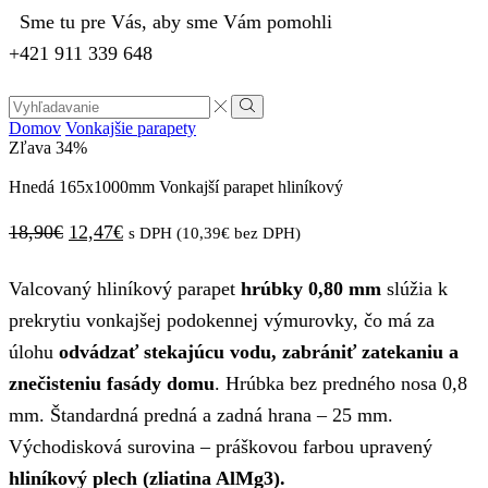
Sme tu pre Vás, aby sme Vám pomohli
+421 911 339 648
Search
input
Vyhľadávanie
Domov
Vonkajšie parapety
Zľava
34%
Hnedá 165x1000mm Vonkajší parapet hliníkový
Pôvodná
Aktuálna
18,90
€
12,47
€
s DPH (
10,39
€
bez DPH)
cena
cena
Valcovaný hliníkový parapet
hrúbky 0,80 mm
slúžia k
bola:
je:
prekrytiu vonkajšej podokennej výmurovky, čo má za
18,90€.
12,47€.
úlohu
odvádzať stekajúcu vodu, zabrániť zatekaniu a
znečisteniu fasády domu
. Hrúbka bez predného nosa 0,8
mm. Štandardná predná a zadná hrana – 25 mm.
Východisková surovina – práškovou farbou upravený
hliníkový plech (zliatina AlMg3).