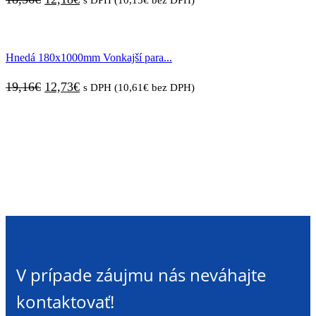
cena
cena
bola:
je:
Hnedá 180x1000mm Vonkajší para...
18,56€.
12,18€.
Pôvodná
Aktuálna
19,16
€
12,73
€
s DPH (
10,61
€
bez DPH)
cena
cena
bola:
je:
19,16€.
12,73€.
V prípade záujmu nás neváhajte
kontaktovať!