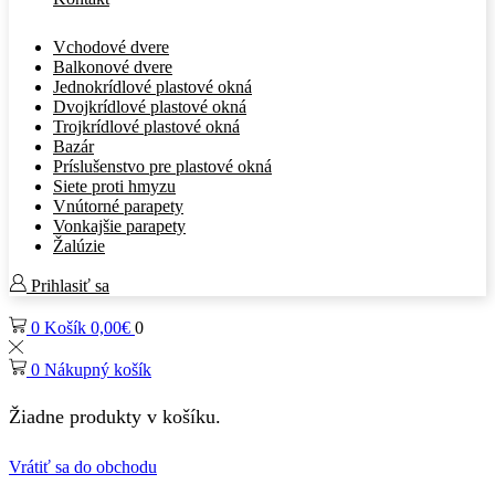
Vchodové dvere
Balkonové dvere
Jednokrídlové plastové okná
Dvojkrídlové plastové okná
Trojkrídlové plastové okná
Bazár
Príslušenstvo pre plastové okná
Siete proti hmyzu
Vnútorné parapety
Vonkajšie parapety
Žalúzie
Prihlasiť sa
0
Košík
0,00
€
0
0
Nákupný košík
Žiadne produkty v košíku.
Vrátiť sa do obchodu