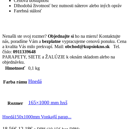
Cenová dostupnosť
Dlhodobá životnosť bez nutnosti náterov alebo iných opráv
Farebná stálosť
Nenašli ste svoj rozmer?
Objednajte si
ho na mieru! Kontaktujte
nás, poradíme Vám a
bezplatne
vypracujeme cenovú ponuku. Cena
a kvalita Vás milo prekvapí. Mail:
obchod@kupsiokno.sk
Tel.
číslo:
0911339648
PARAPETY, SIETE a ŽALÚZIE k oknám skladom alebo na
objednávku.
Hmotnosť
0,1 kg
Hnedá
Farba rámu
165×1000 mm hxš
Rozmer
Hnedá150x1000mm Vonkajší parap...
Pôvodná
Aktuálna
18,56
€
12,18
€
s DPH (
10,15
€
bez DPH)