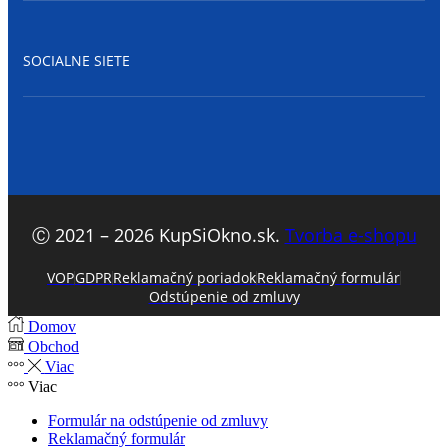
SOCIALNE SIETE
Facebook
Ⓒ 2021 – 2026 KupSiOkno.sk.
Tvorba e-shopu
VOP
GDPR
Reklamačný poriadok
Reklamačný formulár
Odstúpenie od zmluvy
Domov
Obchod
Viac
Viac
Formulár na odstúpenie od zmluvy
Reklamačný formulár