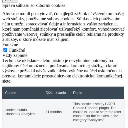
Správa súhlasu so súbormi cookies
Aby sme mohli poskytovať, čo najlepší zážitok návštevníkom našej
web stránky, používame súbory cookies. Súhlas s ich používaním
nám umožní spracovávať údaje a informácie z vášho zariadenia,
ktoré nám pomáhajú zlepšovať užívateľský komfort, vyhodnocovať
používanie webovej stránky a presnejšie cieliť reklamu na produkty
a služby, o ktoré môžete mať záujem.
Funkčné
Funkčné
Vždy zapnuté
Technické ukladanie alebo prístup je nevyhnutne potrebný na
legitímny účel umožnenia používania konkrétnej služby, o ktorú
výslovne požiadal návštevník, alebo výlučne na účel uskutočnenia
prenosu komunikácie prostredníctvom elektronickej komunikačnej
siete.
Cookie
Dĺžka trvania
Popis
This cookie is set by GDPR
Cookie Consent plugin. The
cookielawinfo-
11 months
cookie is used to store the user
checkbox-analytics
consent for the cookies in the
category "Analytics".