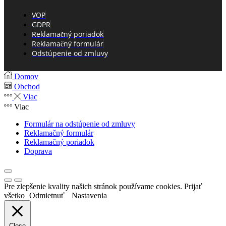
VOP
GDPR
Reklamačný poriadok
Reklamačný formulár
Odstúpenie od zmluvy
Domov
Obchod
Viac
Viac
Formulár na odstúpenie od zmluvy
Reklamačný formulár
Reklamačný poriadok
Doprava
Pre zlepšenie kvality našich stránok používame cookies.
Prijať
všetko
Odmietnuť
Nastavenia
Close