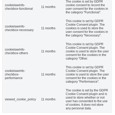
The cookie is set by GDPR
cookielawinfo-
cookie consent to record the
11 months
checkbox-functional
user consent for the cookies in
the category "Functional".
This cookie is set by GDPR
Cookie Consent plugin. The
cookielawinfo-
11 months
cookies is used to store the
checkbox-necessary
user consent for the cookies in
the category "Necessary".
This cookie is set by GDPR
Cookie Consent plugin. The
cookielawinfo-
11 months
cookie is used to store the user
checkbox-others
consent for the cookies in the
category "Other.
This cookie is set by GDPR
cookielawinfo-
Cookie Consent plugin. The
checkbox-
11 months
cookie is used to store the user
performance
consent for the cookies in the
category "Performance".
The cookie is set by the GDPR
Cookie Consent plugin and is
used to store whether or not
viewed_cookie_policy
11 months
user has consented to the use
of cookies. It does not store
any personal data.