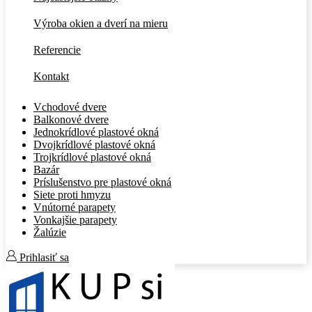
Výroba okien a dverí na mieru
Referencie
Kontakt
Vchodové dvere
Balkonové dvere
Jednokrídlové plastové okná
Dvojkrídlové plastové okná
Trojkrídlové plastové okná
Bazár
Príslušenstvo pre plastové okná
Siete proti hmyzu
Vnútorné parapety
Vonkajšie parapety
Žalúzie
Prihlasiť sa