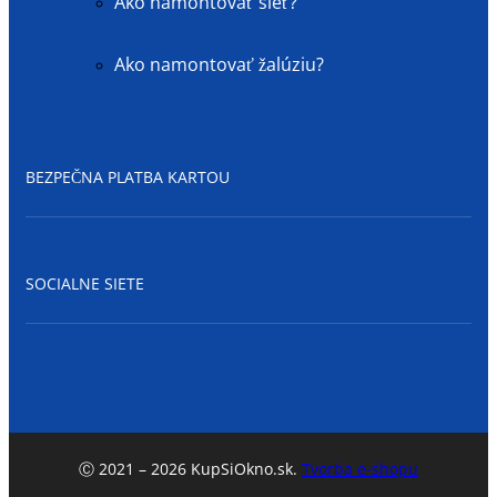
Ako namontovať sieť?
Ako namontovať žalúziu?
BEZPEČNA PLATBA KARTOU
SOCIALNE SIETE
Ⓒ 2021 – 2026 KupSiOkno.sk.
Tvorba e-shopu