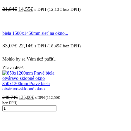
Pôvodná
Aktuálna
21,84
€
14,55
€
s DPH (
12,13
€
bez DPH)
cena
cena
bola:
je:
biela 1500x1450mm sieť na okno...
21,84€.
14,55€.
Pôvodná
Aktuálna
33,07
€
22,14
€
s DPH (
18,45
€
bez DPH)
cena
cena
Mohlo by sa Vám tiež páčiť...
bola:
je:
Zľava
46%
33,07€.
22,14€.
850x1200mm Pravé biela
otváravo-sklopné okno
Pôvodná
Aktuálna
248,74
€
135,00
€
s DPH (
112,50
€
cena
cena
bez DPH)
množstvo
bola:
je:
850x1200mm
248,74€.
135,00€.
Pravé
biela
otváravo-