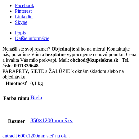
850x1200mm
Facebook
Pinterest
Linkedin
Skype
Popis
Ďalšie informácie
Nenašli ste svoj rozmer?
Objednajte si
ho na mieru! Kontaktujte
nás, poradíme Vám a
bezplatne
vypracujeme cenovú ponuku. Cena
a kvalita Vás milo prekvapí. Mail:
obchod@kupsiokno.sk
Tel.
číslo:
0911339648
PARAPETY, SIETE a ŽALÚZIE k oknám skladom alebo na
objednávku.
Hmotnosť
0,1 kg
Biela
Farba rámu
850×1200 mm šxv
Rozmer
antracit 600x1200mm sieť na ok...