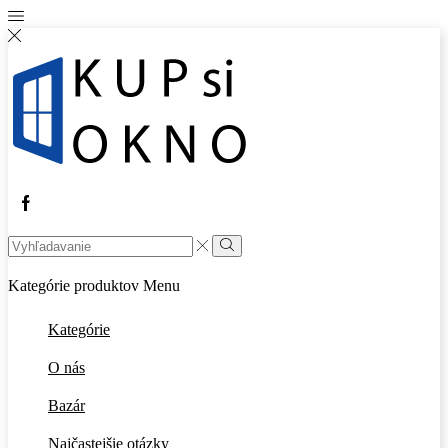
Facebook
Search
input
Vyhľadávanie
Kategórie produktov
Menu
Kategórie
O nás
Bazár
Najčastejšie otázky