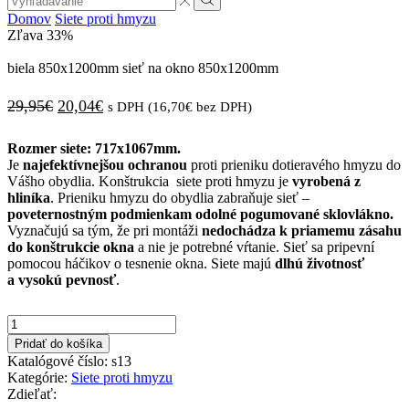
input
Vyhľadávanie
Domov
Siete proti hmyzu
Zľava
33%
biela 850x1200mm sieť na okno 850x1200mm
Pôvodná
Aktuálna
29,95
€
20,04
€
s DPH (
16,70
€
bez DPH)
cena
cena
Rozmer siete: 717x1067mm.
bola:
je:
Je
najefektívnejšou ochranou
proti prieniku dotieravého hmyzu do
Vášho obydlia. Konštrukcia siete proti hmyzu je
vyrobená z
29,95€.
20,04€.
hliníka
. Prieniku hmyzu do obydlia zabraňuje sieť –
poveternostným podmienkam odolné pogumované sklovlákno.
Vyznačujú sa tým, že pri montáži
nedochádza k priamemu zásahu
do konštrukcie okna
a nie je potrebné vŕtanie. Sieť sa pripevní
pomocou háčikov o tesnenie okna. Siete majú
dlhú životnosť
a vysokú pevnosť
.
množstvo
biela
Pridať do košíka
850x1200mm
Katalógové číslo:
s13
sieť
Kategórie:
Siete proti hmyzu
na
Zdieľať:
okno