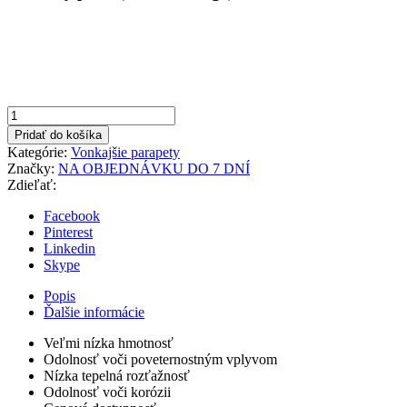
množstvo
Biela
Pridať do košíka
260x1000mm
Kategórie:
Vonkajšie parapety
Vonkajší
Značky:
NA OBJEDNÁVKU DO 7 DNÍ
parapet
Zdieľať:
hliníkový
Facebook
Pinterest
Linkedin
Skype
Popis
Ďalšie informácie
Veľmi nízka hmotnosť
Odolnosť voči poveternostným vplyvom
Nízka tepelná rozťažnosť
Odolnosť voči korózii