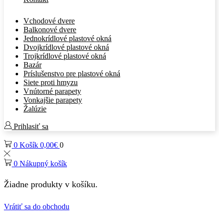
Vchodové dvere
Balkonové dvere
Jednokrídlové plastové okná
Dvojkrídlové plastové okná
Trojkrídlové plastové okná
Bazár
Príslušenstvo pre plastové okná
Siete proti hmyzu
Vnútorné parapety
Vonkajšie parapety
Žalúzie
Prihlasiť sa
0
Košík
0,00
€
0
0
Nákupný košík
Žiadne produkty v košíku.
Vrátiť sa do obchodu