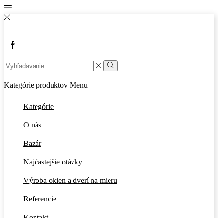
Facebook
Search
input
Vyhľadávanie
Kategórie produktov
Menu
Kategórie
O nás
Bazár
Najčastejšie otázky
Výroba okien a dverí na mieru
Referencie
Kontakt