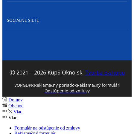
SOCIALNE SIETE
Facebook
Ⓒ 2021 – 2026 KupSiOkno.sk.
Tvorba e-shopu
VOP
GDPR
Reklamačný poriadok
Reklamačný formulár
Odstúpenie od zmluvy
Domov
Obchod
Viac
Viac
Formulár na odstúpenie od zmluvy
Reklamačný formulár