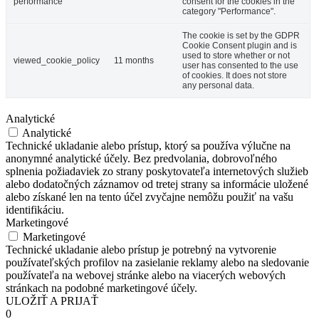
performance
consent for the cookies in the
category "Performance".
The cookie is set by the GDPR
Cookie Consent plugin and is
used to store whether or not
viewed_cookie_policy
11 months
user has consented to the use
of cookies. It does not store
any personal data.
Analytické
Analytické
Technické ukladanie alebo prístup, ktorý sa používa výlučne na
anonymné analytické účely. Bez predvolania, dobrovoľného
splnenia požiadaviek zo strany poskytovateľa internetových služieb
alebo dodatočných záznamov od tretej strany sa informácie uložené
alebo získané len na tento účel zvyčajne nemôžu použiť na vašu
identifikáciu.
Marketingové
Marketingové
Technické ukladanie alebo prístup je potrebný na vytvorenie
používateľských profilov na zasielanie reklamy alebo na sledovanie
používateľa na webovej stránke alebo na viacerých webových
stránkach na podobné marketingové účely.
ULOŽIŤ A PRIJAŤ
0