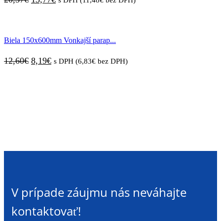
cena
cena
bola:
je:
Biela 150x600mm Vonkajší parap...
20,57€.
13,77€.
Pôvodná
Aktuálna
12,60
€
8,19
€
s DPH (
6,83
€
bez DPH)
cena
cena
bola:
je:
12,60€.
8,19€.
V prípade záujmu nás neváhajte
kontaktovať!