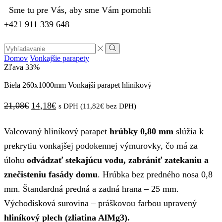
Sme tu pre Vás, aby sme Vám pomohli
+421 911 339 648
Search
input
Vyhľadávanie
Domov
Vonkajšie parapety
Zľava
33%
Biela 260x1000mm Vonkajší parapet hliníkový
Pôvodná
Aktuálna
21,08
€
14,18
€
s DPH (
11,82
€
bez DPH)
cena
cena
Valcovaný hliníkový parapet
hrúbky 0,80 mm
slúžia k
bola:
je:
prekrytiu vonkajšej podokennej výmurovky, čo má za
21,08€.
14,18€.
úlohu
odvádzať stekajúcu vodu, zabrániť zatekaniu a
znečisteniu fasády domu
. Hrúbka bez predného nosa 0,8
mm. Štandardná predná a zadná hrana – 25 mm.
Východisková surovina – práškovou farbou upravený
hliníkový plech (zliatina AlMg3).