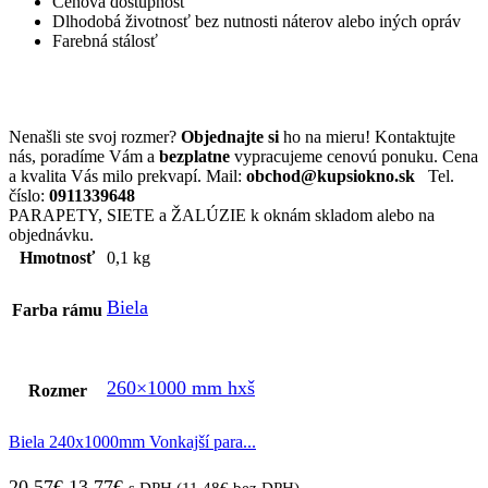
Cenová dostupnosť
Dlhodobá životnosť bez nutnosti náterov alebo iných opráv
Farebná stálosť
Nenašli ste svoj rozmer?
Objednajte si
ho na mieru! Kontaktujte
nás, poradíme Vám a
bezplatne
vypracujeme cenovú ponuku. Cena
a kvalita Vás milo prekvapí. Mail:
obchod@kupsiokno.sk
Tel.
číslo:
0911339648
PARAPETY, SIETE a ŽALÚZIE k oknám skladom alebo na
objednávku.
Hmotnosť
0,1 kg
Biela
Farba rámu
260×1000 mm hxš
Rozmer
Biela 240x1000mm Vonkajší para...
Pôvodná
Aktuálna
20,57
€
13,77
€
s DPH (
11,48
€
bez DPH)