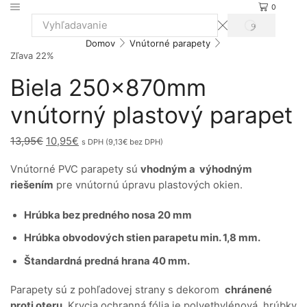
0
VYHĽADÁVANIE
Search
Domov
Vnútorné parapety
input
Zľava 22%
Biela 250x870mm
vnútorný plastový parapet
Original
Current
13,95
€
10,95
€
s DPH (
9,13
€
bez DPH)
price
price
Vnútorné PVC parapety sú
vhodným a výhodným
was:
is:
riešením
pre vnútornú úpravu plastových okien.
13,95€.
10,95€.
Hrúbka bez predného nosa 20 mm
Hrúbka obvodových stien parapetu min. 1,8 mm.
Štandardná predná hrana 40 mm.
Parapety sú z pohľadovej strany s dekorom
chránené
proti oteru
. Krycia ochranná fólia je polyethylénová, hrúbky