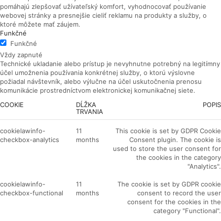
pomáhajú zlepšovať užívateľský komfort, vyhodnocovať používanie
webovej stránky a presnejšie cieliť reklamu na produkty a služby, o
ktoré môžete mať záujem.
Funkčné
Funkčné
Vždy zapnuté
Technické ukladanie alebo prístup je nevyhnutne potrebný na legitímny
účel umožnenia používania konkrétnej služby, o ktorú výslovne
požiadal návštevník, alebo výlučne na účel uskutočnenia prenosu
komunikácie prostredníctvom elektronickej komunikačnej siete.
COOKIE
DĹŽKA
POPIS
TRVANIA
cookielawinfo-
11
This cookie is set by GDPR Cookie
checkbox-analytics
months
Consent plugin. The cookie is
used to store the user consent for
the cookies in the category
"Analytics".
cookielawinfo-
11
The cookie is set by GDPR cookie
checkbox-functional
months
consent to record the user
consent for the cookies in the
category "Functional".