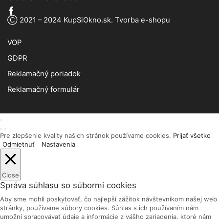
Facebook
Ⓒ 2021 – 2024 KupSiOkno.sk.
Tvorba e-shopu
VOP
GDPR
Reklamačný poriadok
Reklamačný formulár
Pre zlepšenie kvality našich stránok používame cookies.
Prijať všetko
Odmietnuť
Nastavenia
Close
Správa súhlasu so súbormi cookies
Aby sme mohli poskytovať, čo najlepší zážitok návštevníkom našej web
stránky, používame súbory cookies. Súhlas s ich používaním nám
umožní spracovávať údaje a informácie z vášho zariadenia, ktoré nám