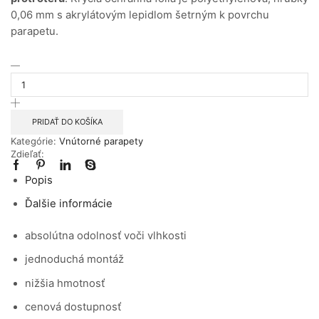
0,06 mm s akrylátovým lepidlom šetrným k povrchu
parapetu.
množstvo
Biela
250x870mm
vnútorný
plastový
PRIDAŤ DO KOŠÍKA
parapet
Kategórie:
Vnútorné parapety
Zdieľať:
Popis
Ďalšie informácie
absolútna odolnosť voči vlhkosti
jednoduchá montáž
nižšia hmotnosť
cenová dostupnosť