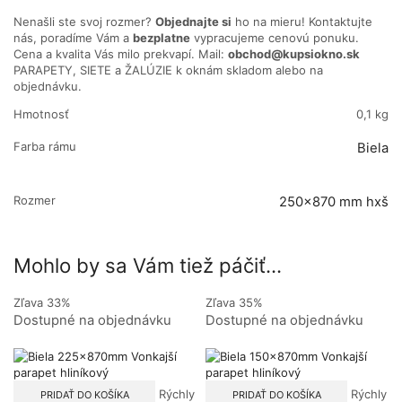
Nenašli ste svoj rozmer?
Objednajte si
ho na mieru! Kontaktujte
nás, poradíme Vám a
bezplatne
vypracujeme cenovú ponuku.
Cena a kvalita Vás milo prekvapí. Mail:
obchod@kupsiokno.sk
PARAPETY, SIETE a ŽALÚZIE k oknám skladom alebo na
objednávku.
Hmotnosť
0,1 kg
Farba rámu
Biela
Rozmer
250×870 mm hxš
Mohlo by sa Vám tiež páčiť...
Zľava 33%
Zľava 35%
Dostupné na objednávku
Dostupné na objednávku
Rýchly
Rýchly
PRIDAŤ DO KOŠÍKA
PRIDAŤ DO KOŠÍKA