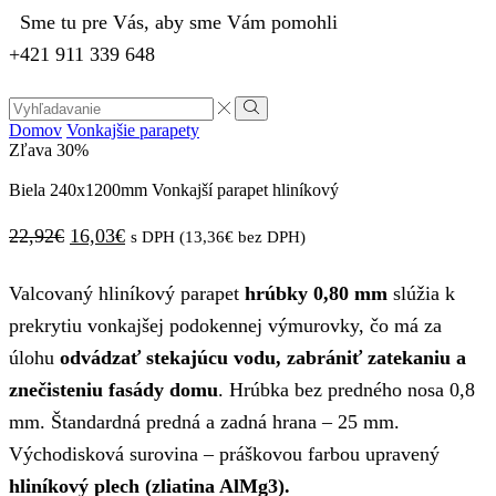
Sme tu pre Vás, aby sme Vám pomohli
+421 911 339 648
Search
input
Vyhľadávanie
Domov
Vonkajšie parapety
Zľava
30%
Biela 240x1200mm Vonkajší parapet hliníkový
Pôvodná
Aktuálna
22,92
€
16,03
€
s DPH (
13,36
€
bez DPH)
cena
cena
Valcovaný hliníkový parapet
hrúbky 0,80 mm
slúžia k
bola:
je:
prekrytiu vonkajšej podokennej výmurovky, čo má za
22,92€.
16,03€.
úlohu
odvádzať stekajúcu vodu, zabrániť zatekaniu a
znečisteniu fasády domu
. Hrúbka bez predného nosa 0,8
mm. Štandardná predná a zadná hrana – 25 mm.
Východisková surovina – práškovou farbou upravený
hliníkový plech (zliatina AlMg3).