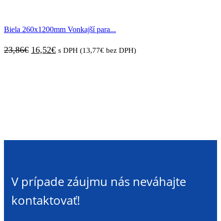
cena
cena
bola:
je:
Biela 260x1200mm Vonkajší para...
22,47€.
15,42€.
Pôvodná
Aktuálna
23,86
€
16,52
€
s DPH (
13,77
€
bez DPH)
cena
cena
bola:
je:
23,86€.
16,52€.
V prípade záujmu nás neváhajte
kontaktovať!