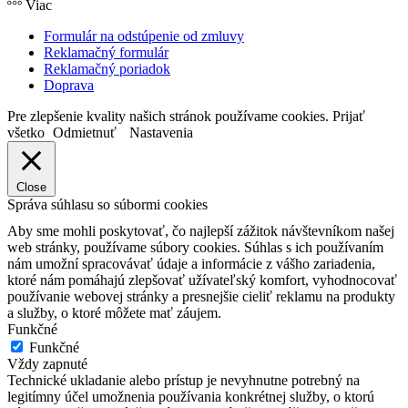
Viac
Formulár na odstúpenie od zmluvy
Reklamačný formulár
Reklamačný poriadok
Doprava
Pre zlepšenie kvality našich stránok používame cookies.
Prijať
všetko
Odmietnuť
Nastavenia
Close
Správa súhlasu so súbormi cookies
Aby sme mohli poskytovať, čo najlepší zážitok návštevníkom našej
web stránky, používame súbory cookies. Súhlas s ich používaním
nám umožní spracovávať údaje a informácie z vášho zariadenia,
ktoré nám pomáhajú zlepšovať užívateľský komfort, vyhodnocovať
používanie webovej stránky a presnejšie cieliť reklamu na produkty
a služby, o ktoré môžete mať záujem.
Funkčné
Funkčné
Vždy zapnuté
Technické ukladanie alebo prístup je nevyhnutne potrebný na
legitímny účel umožnenia používania konkrétnej služby, o ktorú