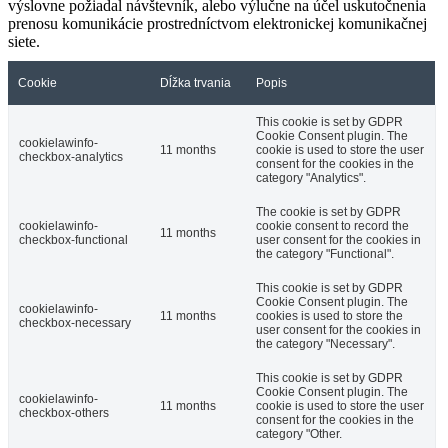
výslovne požiadal návštevník, alebo výlučne na účel uskutočnenia
prenosu komunikácie prostredníctvom elektronickej komunikačnej
siete.
Cookie
Dĺžka trvania
Popis
This cookie is set by GDPR
Cookie Consent plugin. The
cookielawinfo-
11 months
cookie is used to store the user
checkbox-analytics
consent for the cookies in the
category "Analytics".
The cookie is set by GDPR
cookielawinfo-
cookie consent to record the
11 months
checkbox-functional
user consent for the cookies in
the category "Functional".
This cookie is set by GDPR
Cookie Consent plugin. The
cookielawinfo-
11 months
cookies is used to store the
checkbox-necessary
user consent for the cookies in
the category "Necessary".
This cookie is set by GDPR
Cookie Consent plugin. The
cookielawinfo-
11 months
cookie is used to store the user
checkbox-others
consent for the cookies in the
category "Other.