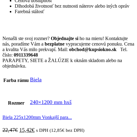
Cenová dostupnosť
Dlhodobá životnosť bez nutnosti náterov alebo iných opráv
Farebná stálosť
Nenašli ste svoj rozmer?
Objednajte si
ho na mieru! Kontaktujte
nás, poradíme Vám a
bezplatne
vypracujeme cenovú ponuku. Cena
a kvalita Vás milo prekvapí. Mail:
obchod@kupsiokno.sk
Tel.
číslo:
0911339648
PARAPETY, SIETE a ŽALÚZIE k oknám skladom alebo na
objednávku.
Biela
Farba rámu
240×1200 mm hxš
Rozmer
Biela 225x1200mm Vonkajší para...
Pôvodná
Aktuálna
22,47
€
15,42
€
s DPH (
12,85
€
bez DPH)