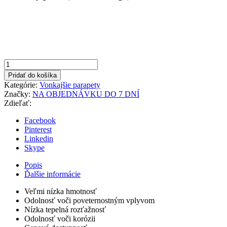
množstvo
Biela
Pridať do košíka
240x1200mm
Kategórie:
Vonkajšie parapety
Vonkajší
Značky:
NA OBJEDNÁVKU DO 7 DNÍ
parapet
Zdieľať:
hliníkový
Facebook
Pinterest
Linkedin
Skype
Popis
Ďalšie informácie
Veľmi nízka hmotnosť
Odolnosť voči poveternostným vplyvom
Nízka tepelná rozťažnosť
Odolnosť voči korózii