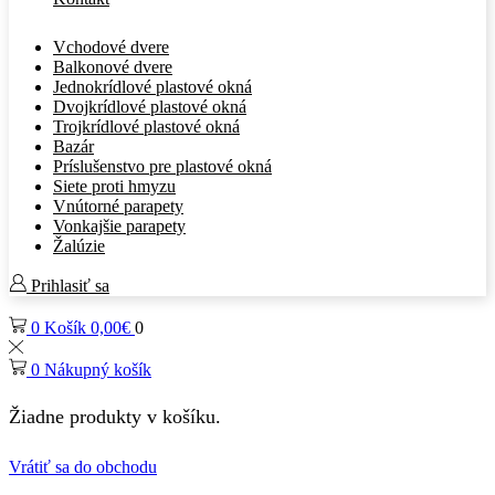
Vchodové dvere
Balkonové dvere
Jednokrídlové plastové okná
Dvojkrídlové plastové okná
Trojkrídlové plastové okná
Bazár
Príslušenstvo pre plastové okná
Siete proti hmyzu
Vnútorné parapety
Vonkajšie parapety
Žalúzie
Prihlasiť sa
0
Košík
0,00
€
0
0
Nákupný košík
Žiadne produkty v košíku.
Vrátiť sa do obchodu