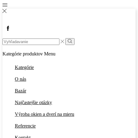
Facebook
Search
input
Vyhľadávanie
Kategórie produktov
Menu
Kategórie
O nás
Bazár
Najčastejšie otázky
Výroba okien a dverí na mieru
Referencie
Kontakt