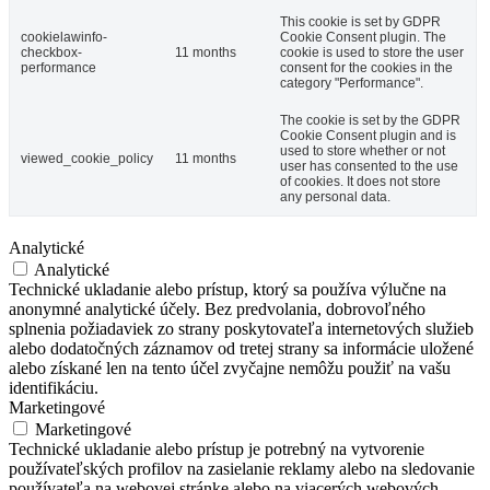
This cookie is set by GDPR
cookielawinfo-
Cookie Consent plugin. The
checkbox-
11 months
cookie is used to store the user
performance
consent for the cookies in the
category "Performance".
The cookie is set by the GDPR
Cookie Consent plugin and is
used to store whether or not
viewed_cookie_policy
11 months
user has consented to the use
of cookies. It does not store
any personal data.
Analytické
Analytické
Technické ukladanie alebo prístup, ktorý sa používa výlučne na
anonymné analytické účely. Bez predvolania, dobrovoľného
splnenia požiadaviek zo strany poskytovateľa internetových služieb
alebo dodatočných záznamov od tretej strany sa informácie uložené
alebo získané len na tento účel zvyčajne nemôžu použiť na vašu
identifikáciu.
Marketingové
Marketingové
Technické ukladanie alebo prístup je potrebný na vytvorenie
používateľských profilov na zasielanie reklamy alebo na sledovanie
používateľa na webovej stránke alebo na viacerých webových