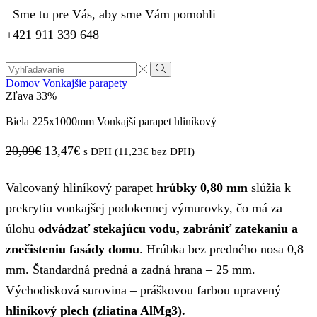
Sme tu pre Vás, aby sme Vám pomohli
+421 911 339 648
Search
input
Vyhľadávanie
Domov
Vonkajšie parapety
Zľava
33%
Biela 225x1000mm Vonkajší parapet hliníkový
Pôvodná
Aktuálna
20,09
€
13,47
€
s DPH (
11,23
€
bez DPH)
cena
cena
Valcovaný hliníkový parapet
hrúbky 0,80 mm
slúžia k
bola:
je:
prekrytiu vonkajšej podokennej výmurovky, čo má za
20,09€.
13,47€.
úlohu
odvádzať stekajúcu vodu, zabrániť zatekaniu a
znečisteniu fasády domu
. Hrúbka bez predného nosa 0,8
mm. Štandardná predná a zadná hrana – 25 mm.
Východisková surovina – práškovou farbou upravený
hliníkový plech (zliatina AlMg3).