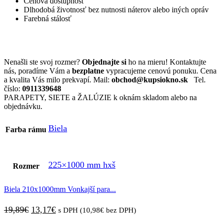
Cenová dostupnosť
Dlhodobá životnosť bez nutnosti náterov alebo iných opráv
Farebná stálosť
Nenašli ste svoj rozmer?
Objednajte si
ho na mieru! Kontaktujte
nás, poradíme Vám a
bezplatne
vypracujeme cenovú ponuku. Cena
a kvalita Vás milo prekvapí. Mail:
obchod@kupsiokno.sk
Tel.
číslo:
0911339648
PARAPETY, SIETE a ŽALÚZIE k oknám skladom alebo na
objednávku.
Biela
Farba rámu
225×1000 mm hxš
Rozmer
Biela 210x1000mm Vonkajší para...
Pôvodná
Aktuálna
19,89
€
13,17
€
s DPH (
10,98
€
bez DPH)