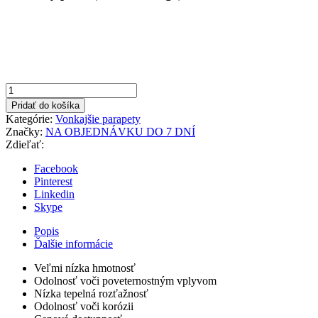
množstvo
Biela
Pridať do košíka
225x1000mm
Kategórie:
Vonkajšie parapety
Vonkajší
Značky:
NA OBJEDNÁVKU DO 7 DNÍ
parapet
Zdieľať:
hliníkový
Facebook
Pinterest
Linkedin
Skype
Popis
Ďalšie informácie
Veľmi nízka hmotnosť
Odolnosť voči poveternostným vplyvom
Nízka tepelná rozťažnosť
Odolnosť voči korózii