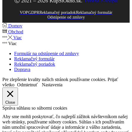
Ⓒ 2021 – 2026 KupSiOkno.sk.
Tvorba e-shopu
VOP
GDPR
Reklamačný poriadok
Reklamačný formulár
Odstúpenie od zmluvy
Domov
Obchod
Viac
Viac
Formulár na odstúpenie od zmluvy
Reklamačný formulár
Reklamačný poriadok
Doprava
Pre zlepšenie kvality našich stránok používame cookies.
Prijať
všetko
Odmietnuť
Nastavenia
Close
Správa súhlasu so súbormi cookies
Aby sme mohli poskytovať, čo najlepší zážitok návštevníkom našej
web stránky, používame súbory cookies. Súhlas s ich používaním
nám umožní spracovávať údaje a informácie z vášho zariadenia,