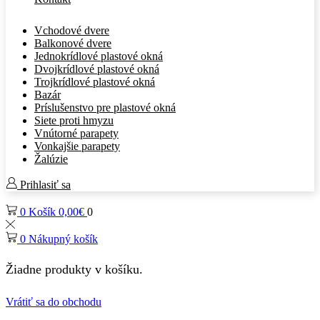
Vchodové dvere
Balkonové dvere
Jednokrídlové plastové okná
Dvojkrídlové plastové okná
Trojkrídlové plastové okná
Bazár
Príslušenstvo pre plastové okná
Siete proti hmyzu
Vnútorné parapety
Vonkajšie parapety
Žalúzie
Prihlasiť sa
0
Košík
0,00
€
0
0
Nákupný košík
Žiadne produkty v košíku.
Vrátiť sa do obchodu