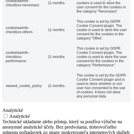
cookielawinfo-
11 months
cookies is used to store the
checkbox-necessary
user consent for the cookies in
the category "Necessary".
This cookie is set by GDPR
Cookie Consent plugin. The
cookielawinfo-
11 months
cookie is used to store the user
checkbox-others
consent for the cookies in the
category "Other.
This cookie is set by GDPR
cookielawinfo-
Cookie Consent plugin. The
checkbox-
11 months
cookie is used to store the user
performance
consent for the cookies in the
category "Performance".
The cookie is set by the GDPR
Cookie Consent plugin and is
used to store whether or not
viewed_cookie_policy
11 months
user has consented to the use
of cookies. It does not store
any personal data.
Analytické
Analytické
Technické ukladanie alebo prístup, ktorý sa používa výlučne na
anonymné analytické účely. Bez predvolania, dobrovoľného
splnenia požiadaviek zo strany poskytovateľa internetových služieb