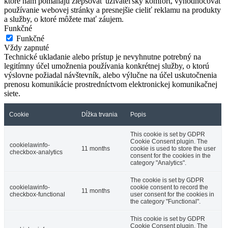
ktoré nám pomáhajú zlepšovať užívateľský komfort, vyhodnocovať
používanie webovej stránky a presnejšie cieliť reklamu na produkty
a služby, o ktoré môžete mať záujem.
Funkčné
Funkčné
Vždy zapnuté
Technické ukladanie alebo prístup je nevyhnutne potrebný na
legitímny účel umožnenia používania konkrétnej služby, o ktorú
výslovne požiadal návštevník, alebo výlučne na účel uskutočnenia
prenosu komunikácie prostredníctvom elektronickej komunikačnej
siete.
Cookie
Dĺžka trvania
Popis
This cookie is set by GDPR
Cookie Consent plugin. The
cookielawinfo-
11 months
cookie is used to store the user
checkbox-analytics
consent for the cookies in the
category "Analytics".
The cookie is set by GDPR
cookielawinfo-
cookie consent to record the
11 months
checkbox-functional
user consent for the cookies in
the category "Functional".
This cookie is set by GDPR
Cookie Consent plugin. The