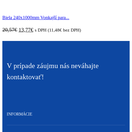
cena
cena
bola:
je:
Biela 240x1000mm Vonkajší para...
19,89€.
13,17€.
Pôvodná
Aktuálna
20,57
€
13,77
€
s DPH (
11,48
€
bez DPH)
cena
cena
bola:
je:
20,57€.
13,77€.
V prípade záujmu nás neváhajte
kontaktovať!
INFORMÁCIE