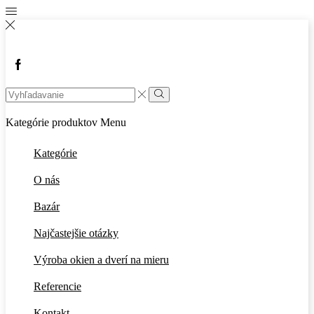
Facebook
Search
input
Vyhľadávanie
Kategórie produktov
Menu
Kategórie
O nás
Bazár
Najčastejšie otázky
Výroba okien a dverí na mieru
Referencie
Kontakt