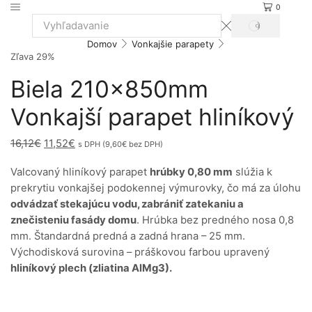
0
VYHĽADÁVANIE
Search
Domov
Vonkajšie parapety
input
Zľava
29%
Biela 210x850mm
Vonkajší parapet hliníkový
Pôvodná
Aktuálna
16,12
€
11,52
€
s DPH (
9,60
€
bez DPH)
cena
cena
Valcovaný hliníkový parapet
hrúbky 0,80 mm
slúžia k
bola:
je:
prekrytiu vonkajšej podokennej výmurovky, čo má za úlohu
16,12€.
11,52€.
odvádzať stekajúcu vodu, zabrániť zatekaniu a
znečisteniu fasády domu
. Hrúbka bez predného nosa 0,8
mm. Štandardná predná a zadná hrana – 25 mm.
Východisková surovina – práškovou farbou upravený
hliníkový plech (zliatina AlMg3).