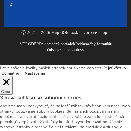
Facebook
Ⓒ 2021 – 2026 KupSiOkno.sk.
Tvorba e-shopu
VOP
GDPR
Reklamačný poriadok
Reklamačný formulár
Odstúpenie od zmluvy
Pre zlepšenie kvality našich stránok používame cookies.
Prijať všetko
Odmietnuť
Nastavenia
Close
Správa súhlasu so súbormi cookies
Aby sme mohli poskytovať, čo najlepší zážitok návštevníkom našej web
stránky, používame súbory cookies. Súhlas s ich používaním nám
umožní spracovávať údaje a informácie z vášho zariadenia, ktoré nám
pomáhajú zlepšovať užívateľský komfort, vyhodnocovať používanie
webovej stránky a presnejšie cieliť reklamu na produkty a služby, o