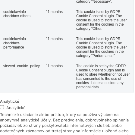
category "Necessary".
cookielawinfo-
11 months
This cookie is set by GDPR
checkbox-others
Cookie Consent plugin. The
cookie is used to store the user
consent for the cookies in the
category "Other.
cookielawinfo-
11 months
This cookie is set by GDPR
checkbox-
Cookie Consent plugin. The
performance
cookie is used to store the user
consent for the cookies in the
category "Performance".
viewed_cookie_policy
11 months
The cookie is set by the GDPR
Cookie Consent plugin and is
used to store whether or not user
has consented to the use of
cookies. It does not store any
personal data.
Analytické
Analytické
Technické ukladanie alebo prístup, ktorý sa používa výlučne na
anonymné analytické účely. Bez predvolania, dobrovoľného splnenia
požiadaviek zo strany poskytovateľa internetových služieb alebo
dodatočných záznamov od tretej strany sa informácie uložené alebo