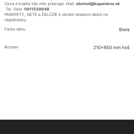
Cena a kvalita Vás milo prekvapí. Mail:
obchod@kupsiokno.sk
Tel. číslo:
0911339648
PARAPETY, SIETE a ŽALÚZIE k oknám skladom alebo na
objednávku.
Farba rámu
Biela
Rozmer
210×850 mm hxš