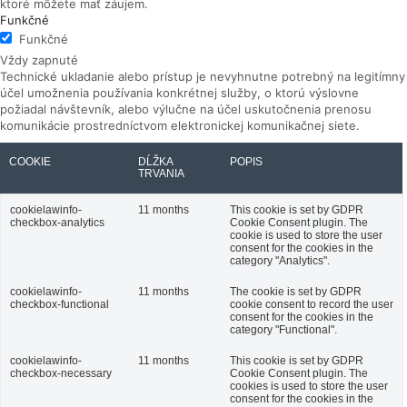
ktoré môžete mať záujem.
Funkčné
Funkčné
Vždy zapnuté
Technické ukladanie alebo prístup je nevyhnutne potrebný na legitímny
účel umožnenia používania konkrétnej služby, o ktorú výslovne
požiadal návštevník, alebo výlučne na účel uskutočnenia prenosu
komunikácie prostredníctvom elektronickej komunikačnej siete.
COOKIE
DĹŽKA
POPIS
TRVANIA
cookielawinfo-
11 months
This cookie is set by GDPR
checkbox-analytics
Cookie Consent plugin. The
cookie is used to store the user
consent for the cookies in the
category "Analytics".
cookielawinfo-
11 months
The cookie is set by GDPR
checkbox-functional
cookie consent to record the user
consent for the cookies in the
category "Functional".
cookielawinfo-
11 months
This cookie is set by GDPR
checkbox-necessary
Cookie Consent plugin. The
cookies is used to store the user
consent for the cookies in the