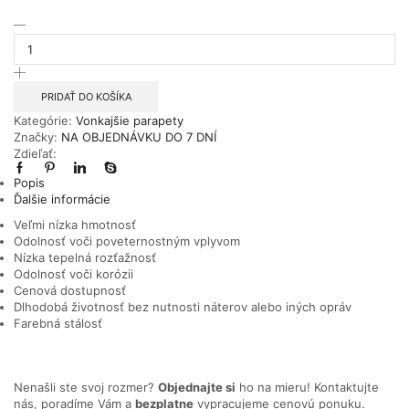
množstvo
Biela
210x850mm
Vonkajší
parapet
PRIDAŤ DO KOŠÍKA
hliníkový
Kategórie:
Vonkajšie parapety
Značky:
NA OBJEDNÁVKU DO 7 DNÍ
Zdieľať:
Popis
Ďalšie informácie
Veľmi nízka hmotnosť
Odolnosť voči poveternostným vplyvom
Nízka tepelná rozťažnosť
Odolnosť voči korózii
Cenová dostupnosť
Dlhodobá životnosť bez nutnosti náterov alebo iných opráv
Farebná stálosť
Nenašli ste svoj rozmer?
Objednajte si
ho na mieru! Kontaktujte
nás, poradíme Vám a
bezplatne
vypracujeme cenovú ponuku.