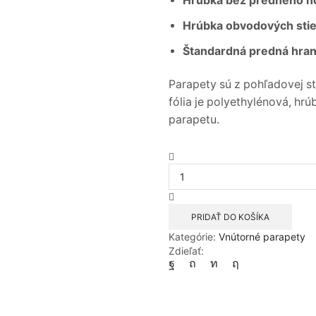
Hrúbka bez predného 
Hrúbka obvodových stie
Štandardná predná hra
Parapety sú z pohľadovej 
fólia je polyethylénová, h
parapetu.
množstvo
Biela
200x750mm
vnútorný
plastový
PRIDAŤ DO KOŠÍKA
parapet
Kategórie:
Vnútorné parapety
Zdieľať: