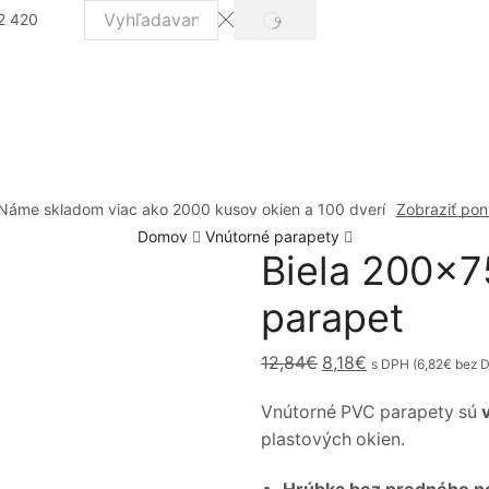
2 420
VYHĽADÁVANIE
Search
input
Náme skladom viac ako 2000 kusov okien a 100 dverí
Zobraziť po
Domov
Vnútorné parapety
Biela 200x7
parapet
Original
Current
12,84
€
8,18
€
s DPH (
6,82
€
bez 
price
price
Vnútorné PVC parapety sú
was:
is:
plastových okien.
12,84€.
8,18€.