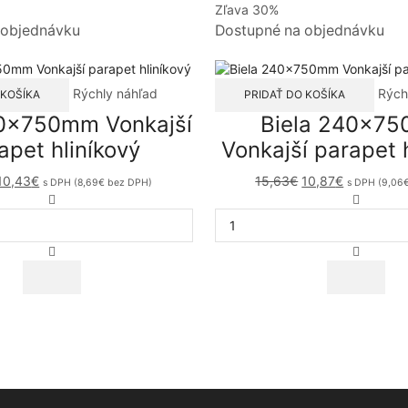
Zľava 30%
 objednávku
Dostupné na objednávku
Rýchly náhľad
Rých
 KOŠÍKA
PRIDAŤ DO KOŠÍKA
10x750mm Vonkajší
Biela 240x7
apet hliníkový
Vonkajší parapet 
Original
Current
Original
Current
10,43
€
15,63
€
10,87
€
s DPH (
8,69
€
bez DPH)
s DPH (
9,06
price
price
množstvo
price
price
množst
was:
is:
Biela
was:
is:
Biela
15,07€.
10,43€.
210x750mm
15,63€.
10,87€.
240x7
Vonkajší
Vonkajší
parapet
parapet
hliníkový
hliníkov