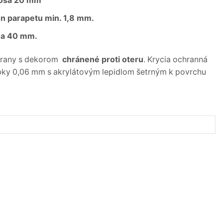
nosa 20 mm
n parapetu min. 1,8 mm.
na 40 mm.
strany s dekorom
chránené proti oteru
. Krycia ochranná
rúbky 0,06 mm s akrylátovým lepidlom šetrným k povrchu