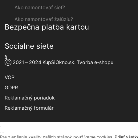
Ako namontovať sieť?
Ako namontovať žalúziu?
Bezpečna platba kartou
Socialne siete
Facebook
Ⓒ 2021 – 2024 KupSiOkno.sk.
Tvorba e-shopu
VOP
GDPR
Reklamačný poriadok
Reklamačný formulár
Pre zlepšenie kvality našich stránok používame cookies.
Prijať všetk