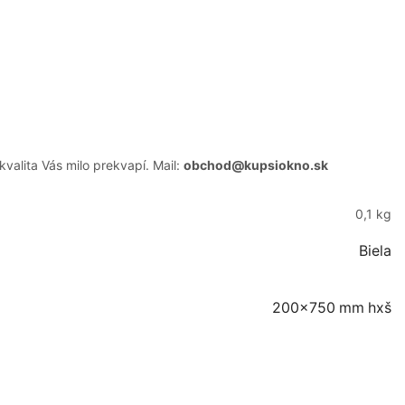
alita Vás milo prekvapí. Mail:
obchod@kupsiokno.sk
0,1 kg
Biela
200×750 mm hxš