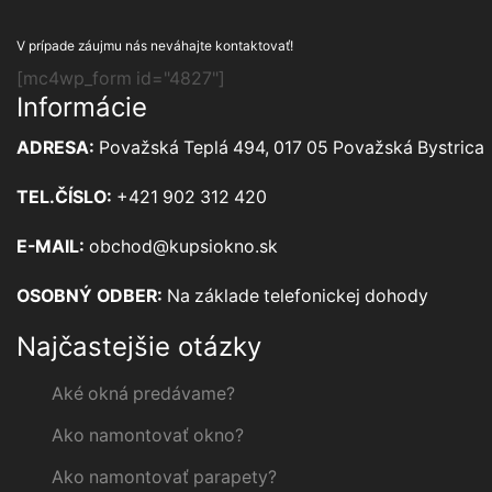
V prípade záujmu nás neváhajte kontaktovať!
[mc4wp_form id="4827"]
Informácie
ADRESA:
Považská Teplá 494, 017 05 Považská Bystrica
TEL.ČÍSLO:
+421 902 312 420
E-MAIL:
obchod@kupsiokno.sk
OSOBNÝ ODBER:
Na základe telefonickej dohody
Najčastejšie otázky
Aké okná predávame?
Ako namontovať okno?
Ako namontovať parapety?