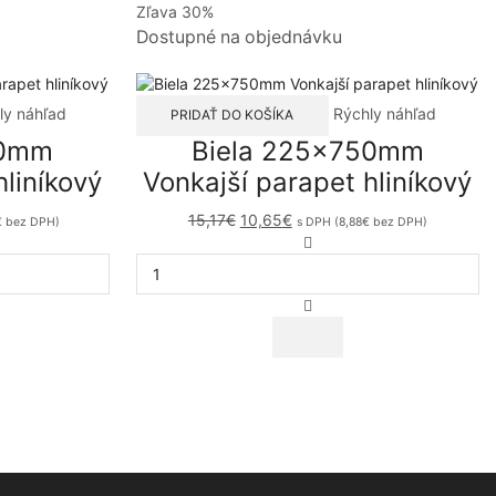
Zľava 30%
Dostupné na objednávku
ly náhľad
Rýchly náhľad
PRIDAŤ DO KOŠÍKA
50mm
Biela 225x750mm
hliníkový
Vonkajší parapet hliníkový
Original
Current
15,17
€
10,65
€
€
bez DPH)
s DPH (
8,88
€
bez DPH)
vo
price
price
množstvo
was:
is:
Biela
50mm
15,17€.
10,65€.
225x750mm
Vonkajší
parapet
ý
hliníkový