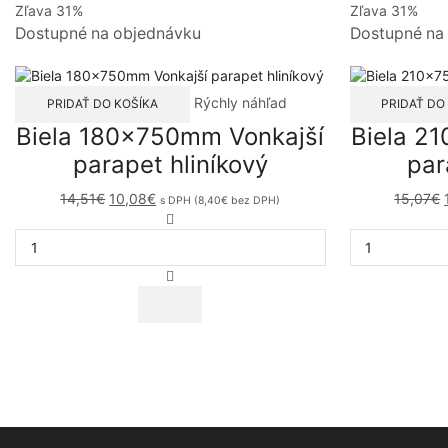
Zľava 31%
Zľava 31%
Dostupné na objednávku
Dostupné na
Rýchly náhľad
PRIDAŤ DO KOŠÍKA
PRIDAŤ DO
Biela 180x750mm Vonkajší
Biela 2
parapet hliníkový
par
Original
Current
14,51
€
10,08
€
15,07
€
s DPH (
8,40
€
bez DPH)
price
price
množstvo
was:
is:
Biela
14,51€.
10,08€.
180x750mm
Vonkajší
parapet
hliníkový