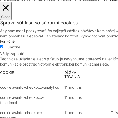
Close
Správa súhlasu so súbormi cookies
Aby sme mohli poskytovať, čo najlepší zážitok návštevníkom našej 
nám pomáhajú zlepšovať užívateľský komfort, vyhodnocovať používan
Funkčné
Funkčné
Vždy zapnuté
Technické ukladanie alebo prístup je nevyhnutne potrebný na legití
komunikácie prostredníctvom elektronickej komunikačnej siete.
COOKIE
DĹŽKA
TRVANIA
cookielawinfo-checkbox-analytics
11 months
T
cookielawinfo-checkbox-
11 months
functional
cookielawinfo-checkbox-
11 months
This
necessary