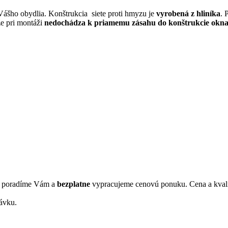
Vášho obydlia. Konštrukcia siete proti hmyzu je
vyrobená z hliníka
. 
e pri montáži
nedochádza k priamemu zásahu do konštrukcie okn
s, poradíme Vám a
bezplatne
vypracujeme cenovú ponuku. Cena a kvali
ávku.