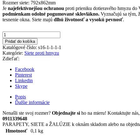
Rozmer siete: 792x862mm
bola:
je:
Je
najefektívnejšou ochranou
proti prieniku dotieravého hmyzu do 
podmienkam odolné pogumované sklovlákno.
Vyznačujú sa tým, ž
30,00€.
19,00€.
tesnenie okna. Siete majú
dlhú životnosť a vysokú pevnosť
.
množstvo
biela
Pridať do košíka
1800x1000mm
Katalógové číslo:
s16-1-1-1-1
sieť
Kategórie:
Siete proti hmyzu
na
Zdieľať:
okno
1800x1000mm-
Facebook
sieť
Pinterest
na
Linkedin
jedno
Skype
krídlo
okna
Popis
Ďalšie informácie
Nenašli ste svoj rozmer?
Objednajte si
ho na mieru! Kontaktujte ná
0911339648
PARAPETY, SIETE a ŽALÚZIE k oknám skladom alebo na objedn
Hmotnosť
0,1 kg