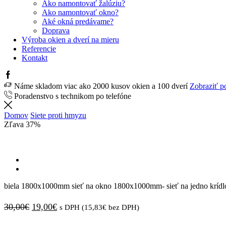
Ako namontovať žalúziu?
Ako namontovať okno?
Aké okná predávame?
Doprava
Výroba okien a dverí na mieru
Referencie
Kontakt
Facebook
Náme skladom viac ako 2000 kusov okien a 100 dverí
Zobraziť p
Poradenstvo s technikom po telefóne
Domov
Siete proti hmyzu
Zľava
37%
biela 1800x1000mm sieť na okno 1800x1000mm- sieť na jedno krídl
Pôvodná
Aktuálna
30,00
€
19,00
€
s DPH (
15,83
€
bez DPH)
cena
cena