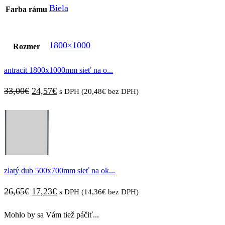
Biela
Farba rámu
1800×1000
Rozmer
antracit 1800x1000mm sieť na o...
Pôvodná
Aktuálna
33,00
€
24,57
€
s DPH (
20,48
€
bez DPH)
cena
cena
bola:
je:
33,00€.
24,57€.
zlatý dub 500x700mm sieť na ok...
Pôvodná
Aktuálna
26,65
€
17,23
€
s DPH (
14,36
€
bez DPH)
cena
cena
Mohlo by sa Vám tiež páčiť...
bola:
je: