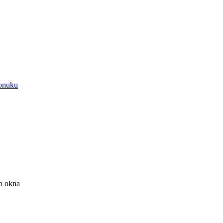
onuku
o okna