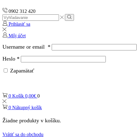
0902 312 420
Search
input
Vyhľadávanie
Prihlasiť sa
Môj účet
Username or email
*
Heslo
*
Zapamätať
0
Košík
0,00
€
0
0
Nákupný košík
Žiadne produkty v košíku.
Vrátiť sa do obchodu