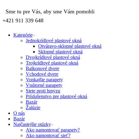
Sme tu pre Vás, aby sme Vám pomohli
+421 911 339 648
Kategórie
Jednokrídlové plastové okná
Otváravo-sklopné plastové okná
Sklopné plastové okná
Dvojkrídlové plastové okná
Trojkrídlové plastové okná
Balkonové dvere
Vchodové dvere
Vonkajšie parapety
Vnútorné parapety
Siete proti hmyzu
Príslušenstvo pre plastové okná
Bazár
Žalúzie
O nás
Bazár
Najčastejšie otázky
Ako namontovať parapety?
Ako namontovať sieť?