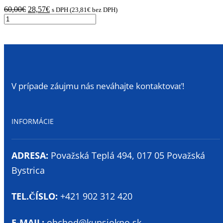
Pôvodná
Aktuálna
60,00
€
28,57
€
s DPH (
23,81
€
bez DPH)
množstvo
cena
cena
biela
bola:
je:
1800x1000mm
60,00€.
28,57€.
žalúzia
na
okno
1800x1000mm
v
V prípade záujmu nás neváhajte kontaktovať!
balení
žalúzie
na
obidve
INFORMÁCIE
krídla
ADRESA:
Považská Teplá 494, 017 05 Považská
Bystrica
TEL.ČÍSLO:
+421 902 312 420
E-MAIL:
obchod@kupsiokno.sk