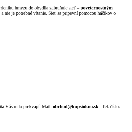
Prieniku hmyzu do obydlia zabraňuje sieť –
poveternostným
a
a nie je potrebné vŕtanie. Sieť sa pripevní pomocou háčikov o
ta Vás milo prekvapí. Mail:
obchod@kupsiokno.sk
Tel. číslo: