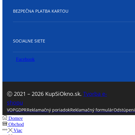
BEZPEČNA PLATBA KARTOU
SOCIALNE SIETE
Facebook
Ⓒ 2021 – 2026 KupSiOkno.sk.
Tvorba e-
shopu
VOP
GDPR
Reklamačný poriadok
Reklamačný formulár
Odstúpeni
Domov
Obchod
Viac