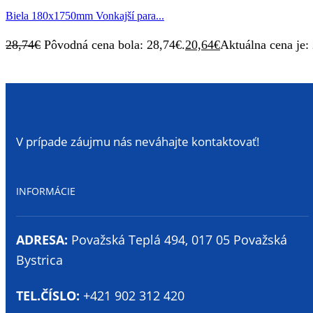
Biela 180x1750mm Vonkajší para...
28,74
€
Pôvodná cena bola: 28,74€.
20,64
€
Aktuálna cena je:
V prípade záujmu nás neváhajte kontaktovať!
INFORMÁCIE
ADRESA:
Považská Teplá 494, 017 05 Považská
Bystrica
TEL.ČÍSLO:
+421 902 312 420