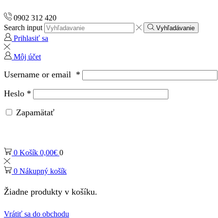
0902 312 420
Search input
Vyhľadávanie
Prihlasiť sa
Môj účet
Username or email
*
Heslo
*
Zapamätať
0
Košík
0,00
€
0
0
Nákupný košík
Žiadne produkty v košíku.
Vrátiť sa do obchodu