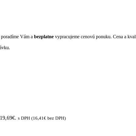
s, poradíme Vám a
bezplatne
vypracujeme cenovú ponuku. Cena a kvali
ávku.
 19,69€.
s DPH (
16,41
€
bez DPH)