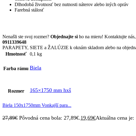
Dlhodobá životnosť bez nutnosti náterov alebo iných opráv
Farebná stálosť
Nenašli ste svoj rozmer?
Objednajte si
ho na mieru! Kontaktujte ná
0911339648
PARAPETY, SIETE a ŽALÚZIE k oknám skladom alebo na objedn
Hmotnosť
0,1 kg
Biela
Farba rámu
165×1750 mm hxš
Rozmer
Biela 150x1750mm Vonkajší para...
27,89
€
Pôvodná cena bola: 27,89€.
19,69
€
Aktuálna cena je: