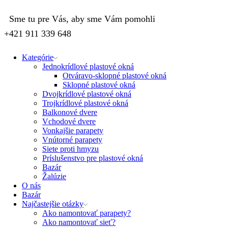
Sme tu pre Vás, aby sme Vám pomohli
+421 911 339 648
Kategórie
Jednokrídlové plastové okná
Otváravo-sklopné plastové okná
Sklopné plastové okná
Dvojkrídlové plastové okná
Trojkrídlové plastové okná
Balkonové dvere
Vchodové dvere
Vonkajšie parapety
Vnútorné parapety
Siete proti hmyzu
Príslušenstvo pre plastové okná
Bazár
Žalúzie
O nás
Bazár
Najčastejšie otázky
Ako namontovať parapety?
Ako namontovať sieť?