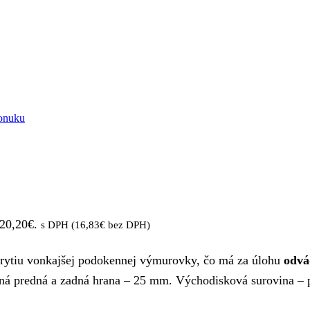
onuku
 20,20€.
s DPH (
16,83
€
bez DPH)
krytiu vonkajšej podokennej výmurovky, čo má za úlohu
odvá
ná predná a zadná hrana – 25 mm. Východisková surovina –