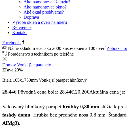
Ako namontovať žalúziu?
Ako namontovať okno?
Aké okná predávame?
Doprava
Výroba okien a dverí na mieru
Referencie
Kontakt
Facebook
Náme skladom viac ako 2000 kusov okien a 100 dverí
Zobraziť p
Poradenstvo s technikom po telefóne
Domov
Vonkajšie parapety
Zľava
29%
Biela 165x1750mm Vonkajší parapet hliníkový
28,44
€
Pôvodná cena bola: 28,44€.
20,20
€
Aktuálna cena je:
Valcovaný hliníkový parapet
hrúbky 0,80 mm
slúžia k pre
fasády domu
. Hrúbka bez predného nosa 0,8 mm. Štandard
AlMg3).