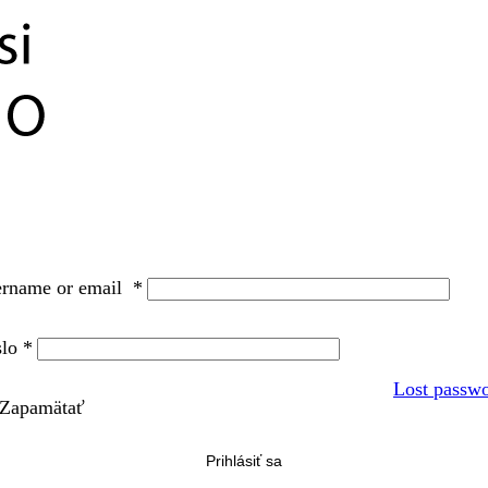
ername or email
*
slo
*
Lost passw
Zapamätať
Prihlásiť sa