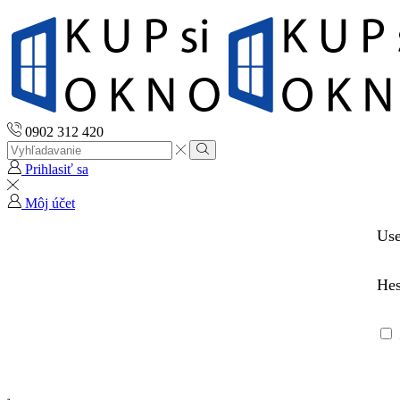
0902 312 420
Search
input
Vyhľadávanie
Prihlasiť sa
Môj účet
Us
He