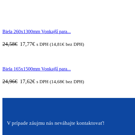
Biela 260x1300mm Vonkajší para...
Pôvodná
Aktuálna
24,58
€
17,77
€
s DPH (
14,81
€
bez DPH)
cena
cena
bola:
je:
Biela 165x1500mm Vonkajší para...
24,58€.
17,77€.
Pôvodná
Aktuálna
24,96
€
17,62
€
s DPH (
14,68
€
bez DPH)
cena
cena
bola:
je:
24,96€.
17,62€.
V prípade záujmu nás neváhajte kontaktovať!