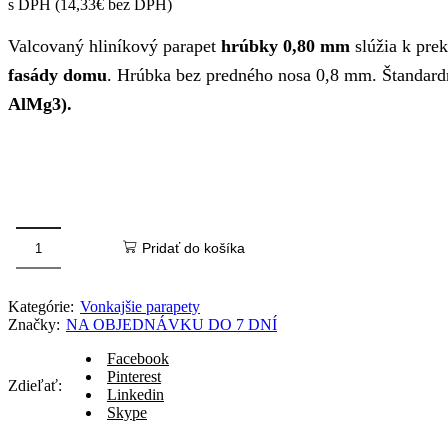
cena
cena
s DPH (
14,33
€
bez DPH)
bola:
je:
Valcovaný hliníkový parapet
hrúbky 0,80 mm
slúžia k pre
24,58€.
17,19€.
fasády domu
. Hrúbka bez predného nosa 0,8 mm. Štandard
AlMg3).
Pridať do košíka
množstvo
Biela
150x1500mm
Kategórie:
Vonkajšie parapety
Vonkajší
Značky:
NA OBJEDNÁVKU DO 7 DNÍ
parapet
hliníkový
Facebook
Pinterest
Zdieľať:
Linkedin
Skype