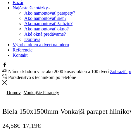
Bazár
Najčastejšie otázky
Ako namontovať parapety?
Ako namontovať sieť?
Ako namontovať žalúziu?
Ako namontovať okno?
Aké okná predávame?
Doprava
Výroba okien a dverí na mieru
Referencie
Kontakt
Facebook
Náme skladom viac ako 2000 kusov okien a 100 dverí
Zobraziť p
Poradenstvo s technikom po telefóne
Domov
Vonkajšie Parapety
ZĽAVA
30%
Biela 150x1500mm Vonkajší parapet hliníko
Pôvodná
Aktuálna
24,58
€
17,19
€