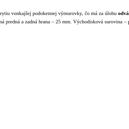
krytiu vonkajšej podokennej výmurovky, čo má za úlohu
odvá
ná predná a zadná hrana – 25 mm. Východisková surovina –