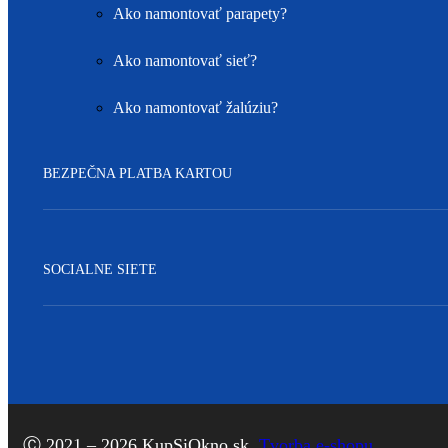
Ako namontovať parapety?
Ako namontovať sieť?
Ako namontovať žalúziu?
BEZPEČNA PLATBA KARTOU
SOCIALNE SIETE
Facebook
Ⓒ 2021 – 2026 KupSiOkno.sk.
Tvorba e-shopu