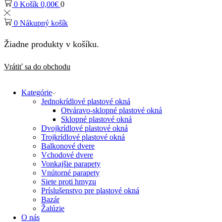
0
Košík
0,00
€
0
0
Nákupný košík
Žiadne produkty v košíku.
Vrátiť sa do obchodu
Kategórie
Jednokrídlové plastové okná
Otváravo-sklopné plastové okná
Sklopné plastové okná
Dvojkrídlové plastové okná
Trojkrídlové plastové okná
Balkonové dvere
Vchodové dvere
Vonkajšie parapety
Vnútorné parapety
Siete proti hmyzu
Príslušenstvo pre plastové okná
Bazár
Žalúzie
O nás