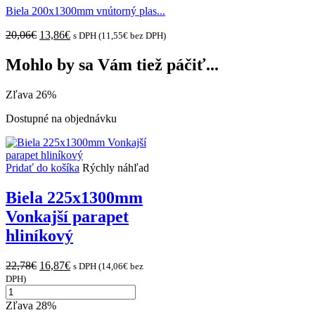
Biela 200x1300mm vnútorný plas...
Original
Current
20,06
€
13,86
€
s DPH (
11,55
€
bez DPH)
price
price
was:
is:
Mohlo by sa Vám tiež páčiť...
20,06€.
13,86€.
Zľava 26%
Dostupné na objednávku
Pridať do košíka
Rýchly náhľad
Biela 225x1300mm
Vonkajší parapet
hliníkový
Original
Current
22,78
€
16,87
€
s DPH (
14,06
€
bez
price
price
DPH)
množstvo
was:
is:
Biela
22,78€.
16,87€.
Zľava 28%