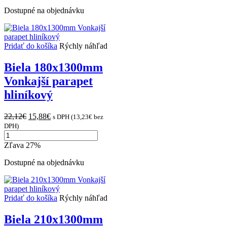
225x1300mm
Vonkajší
Dostupné na objednávku
parapet
hliníkový
Pridať do košíka
Rýchly náhľad
Biela 180x1300mm
Vonkajší parapet
hliníkový
Original
Current
22,12
€
15,88
€
s DPH (
13,23
€
bez
price
price
DPH)
množstvo
was:
is:
Biela
22,12€.
15,88€.
Zľava 27%
180x1300mm
Vonkajší
Dostupné na objednávku
parapet
hliníkový
Pridať do košíka
Rýchly náhľad
Biela 210x1300mm