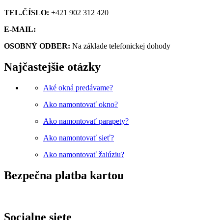
TEL.ČÍSLO:
+421 902 312 420
E-MAIL:
obchod@kupsiokno.sk
OSOBNÝ ODBER:
Na základe telefonickej dohody
Najčastejšie otázky
Aké okná predávame?
Ako namontovať okno?
Ako namontovať parapety?
Ako namontovať sieť?
Ako namontovať žalúziu?
Bezpečna platba kartou
Socialne siete