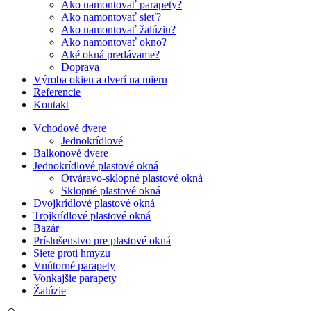
Ako namontovať parapety?
Ako namontovať sieť?
Ako namontovať žalúziu?
Ako namontovať okno?
Aké okná predávame?
Doprava
Výroba okien a dverí na mieru
Referencie
Kontakt
Vchodové dvere
Jednokrídlové
Balkonové dvere
Jednokrídlové plastové okná
Otváravo-sklopné plastové okná
Sklopné plastové okná
Dvojkrídlové plastové okná
Trojkrídlové plastové okná
Bazár
Príslušenstvo pre plastové okná
Siete proti hmyzu
Vnútorné parapety
Vonkajšie parapety
Žalúzie