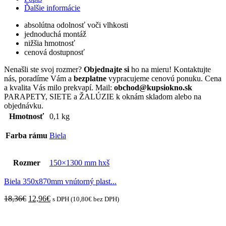
Ďalšie informácie
absolútna odolnosť voči vlhkosti
jednoduchá montáž
nižšia hmotnosť
cenová dostupnosť
Nenašli ste svoj rozmer?
Objednajte si
ho na mieru! Kontaktujte
nás, poradíme Vám a
bezplatne
vypracujeme cenovú ponuku. Cena
a kvalita Vás milo prekvapí. Mail:
obchod@kupsiokno.sk
PARAPETY, SIETE a ŽALÚZIE k oknám skladom alebo na
objednávku.
Hmotnosť
0,1 kg
Farba rámu
Biela
Rozmer
150×1300 mm hxš
Biela 350x870mm vnútorný plast...
Original
Current
18,36
€
12,96
€
s DPH (
10,80
€
bez DPH)
price
price
was:
is:
18,36€.
12,96€.