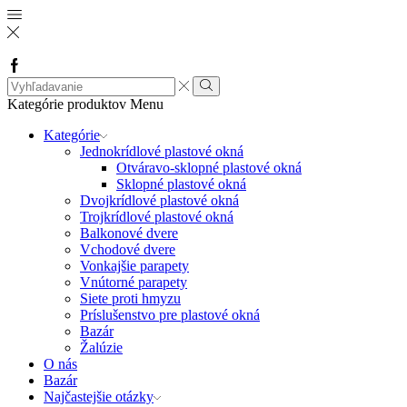
Facebook
Search
input
Vyhľadávanie
Kategórie produktov
Menu
Kategórie
Jednokrídlové plastové okná
Otváravo-sklopné plastové okná
Sklopné plastové okná
Dvojkrídlové plastové okná
Trojkrídlové plastové okná
Balkonové dvere
Vchodové dvere
Vonkajšie parapety
Vnútorné parapety
Siete proti hmyzu
Príslušenstvo pre plastové okná
Bazár
Žalúzie
O nás
Bazár
Najčastejšie otázky