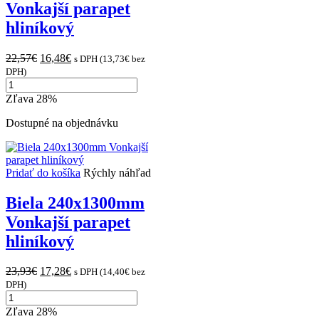
Vonkajší parapet
hliníkový
Original
Current
22,57
€
16,48
€
s DPH (
13,73
€
bez
price
price
DPH)
množstvo
was:
is:
Biela
22,57€.
16,48€.
Zľava 28%
210x1300mm
Vonkajší
Dostupné na objednávku
parapet
hliníkový
Pridať do košíka
Rýchly náhľad
Biela 240x1300mm
Vonkajší parapet
hliníkový
Original
Current
23,93
€
17,28
€
s DPH (
14,40
€
bez
price
price
DPH)
množstvo
was:
is:
Biela
23,93€.
17,28€.
Zľava 28%