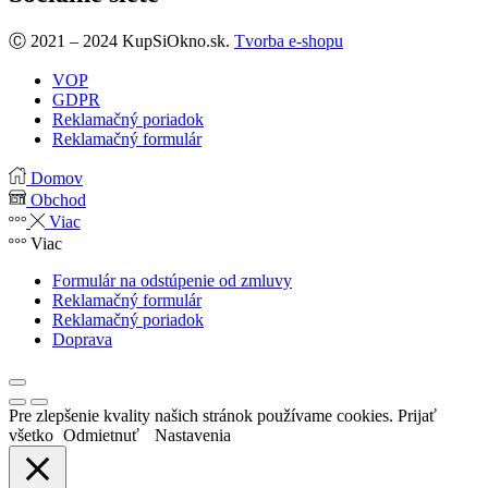
Facebook
Ⓒ 2021 – 2024 KupSiOkno.sk.
Tvorba e-shopu
VOP
GDPR
Reklamačný poriadok
Reklamačný formulár
Domov
Obchod
Viac
Viac
Formulár na odstúpenie od zmluvy
Reklamačný formulár
Reklamačný poriadok
Doprava
Pre zlepšenie kvality našich stránok používame cookies.
Prijať
všetko
Odmietnuť
Nastavenia