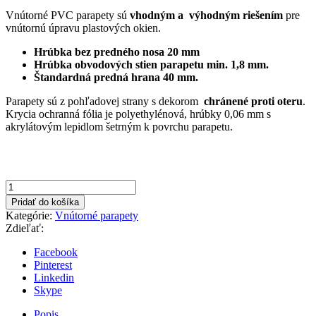
price
price
Vnútorné PVC parapety sú
vhodným a výhodným riešením
pre
was:
is:
vnútornú úpravu plastových okien.
19,33€.
13,10€.
Hrúbka bez predného nosa 20 mm
Hrúbka obvodových stien parapetu min. 1,8 mm.
Štandardná predná hrana 40 mm.
Parapety sú z pohľadovej strany s dekorom
chránené proti oteru
.
Krycia ochranná fólia je polyethylénová, hrúbky 0,06 mm s
akrylátovým lepidlom šetrným k povrchu parapetu.
množstvo
Biela
Pridať do košíka
150x1300mm
Kategórie:
Vnútorné parapety
vnútorný
Zdieľať:
plastový
parapet
Facebook
Pinterest
Linkedin
Skype
Popis