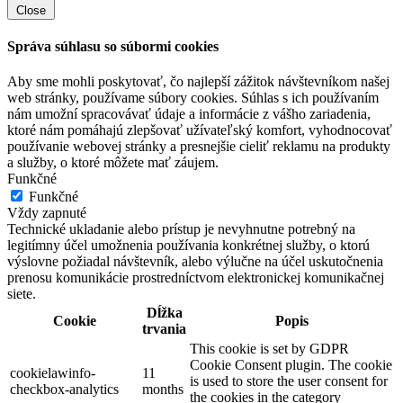
Close
Správa súhlasu so súbormi cookies
Aby sme mohli poskytovať, čo najlepší zážitok návštevníkom našej
web stránky, používame súbory cookies. Súhlas s ich používaním
nám umožní spracovávať údaje a informácie z vášho zariadenia,
ktoré nám pomáhajú zlepšovať užívateľský komfort, vyhodnocovať
používanie webovej stránky a presnejšie cieliť reklamu na produkty
a služby, o ktoré môžete mať záujem.
Funkčné
Funkčné
Vždy zapnuté
Technické ukladanie alebo prístup je nevyhnutne potrebný na
legitímny účel umožnenia používania konkrétnej služby, o ktorú
výslovne požiadal návštevník, alebo výlučne na účel uskutočnenia
prenosu komunikácie prostredníctvom elektronickej komunikačnej
siete.
Dĺžka
Cookie
Popis
trvania
This cookie is set by GDPR
Cookie Consent plugin. The cookie
cookielawinfo-
11
is used to store the user consent for
checkbox-analytics
months
the cookies in the category