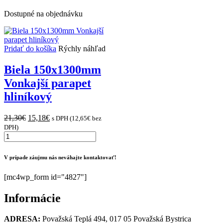
195x1300mm
Vonkajší
Dostupné na objednávku
parapet
hliníkový
Pridať do košíka
Rýchly náhľad
Biela 150x1300mm
Vonkajší parapet
hliníkový
Original
Current
21,30
€
15,18
€
s DPH (
12,65
€
bez
price
price
DPH)
množstvo
was:
is:
Biela
21,30€.
15,18€.
150x1300mm
V prípade záujmu nás neváhajte kontaktovať!
Vonkajší
parapet
[mc4wp_form id="4827"]
hliníkový
Informácie
ADRESA:
Považská Teplá 494, 017 05 Považská Bystrica