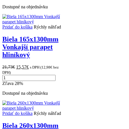
240x1300mm
Vonkajší
Dostupné na objednávku
parapet
hliníkový
Pridať do košíka
Rýchly náhľad
Biela 165x1300mm
Vonkajší parapet
hliníkový
Original
Current
21,73
€
15,57
€
s DPH (
12,98
€
bez
price
price
DPH)
množstvo
was:
is:
Biela
21,73€.
15,57€.
Zľava 28%
165x1300mm
Vonkajší
Dostupné na objednávku
parapet
hliníkový
Pridať do košíka
Rýchly náhľad
Biela 260x1300mm