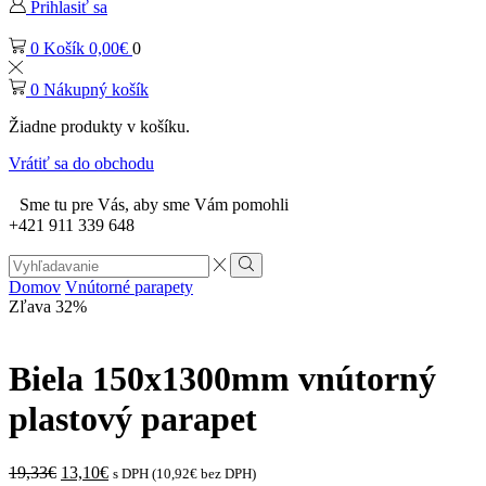
Prihlasiť sa
0
Košík
0,00
€
0
0
Nákupný košík
Žiadne produkty v košíku.
Vrátiť sa do obchodu
Sme tu pre Vás, aby sme Vám pomohli
+421 911 339 648
Search
input
Vyhľadávanie
Domov
Vnútorné parapety
Zľava 32%
Biela 150x1300mm vnútorný
plastový parapet
Original
Current
19,33
€
13,10
€
s DPH (
10,92
€
bez DPH)