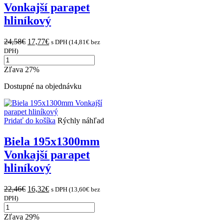
Vonkajší parapet
hliníkový
Original
Current
24,58
€
17,77
€
s DPH (
14,81
€
bez
price
price
DPH)
množstvo
was:
is:
Biela
24,58€.
17,77€.
Zľava 27%
260x1300mm
Vonkajší
Dostupné na objednávku
parapet
hliníkový
Pridať do košíka
Rýchly náhľad
Biela 195x1300mm
Vonkajší parapet
hliníkový
Original
Current
22,46
€
16,32
€
s DPH (
13,60
€
bez
price
price
DPH)
množstvo
was:
is:
Biela
22,46€.
16,32€.
Zľava 29%