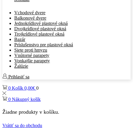
Vchodové dvere
Balkonové dvere
Jednokrídlové plastové okná
Dvojkrídlové plastové okná
Trojkrídlové plastové okná
Bazár
Príslušenstvo pre plastové okná
Siete proti hmyzu
Vnútorné parapety
Vonkajšie parapety
Žalúzie
Prihlasiť sa
0
Košík
0,00
€
0
0
Nákupný košík
Žiadne produkty v košíku.
Vrátiť sa do obchodu