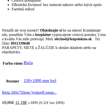
Cenová dostupnosť
Dlhodobá životnosť bez nutnosti náterov alebo iných opráv
Farebná stálosť
Nenašli ste svoj rozmer?
Objednajte si
ho na mieru! Kontaktujte
nás, poradíme Vám a
bezplatne
vypracujeme cenovú ponuku. Cena
a kvalita Vás milo prekvapí. Mail:
obchod@kupsiokno.sk
Tel.
číslo:
0911339648
PARAPETY, SIETE a ŽALÚZIE k oknám skladom alebo na
objednávku.
Biela
Farba rámu
150×1000 mm hxš
Rozmer
Biela 260x750mm Vonkajší parap...
Pôvodná
Aktuálna
15,95
€
11,18
€
s DPH (
9,32
€
bez DPH)