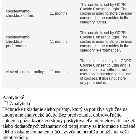
This cookie is set by GDPR
Cookie Consent plugin. The
cookielawinfo-
11 months
cookie is used to store the user
checkbox-others
consent for the cookies in the
category "Other.
This cookie is set by GDPR
cookielawinfo-
Cookie Consent plugin. The
checkbox-
11 months
cookie is used to store the user
performance
consent for the cookies in the
category "Performance".
The cookie is set by the GDPR
Cookie Consent plugin and is
used to store whether or not
viewed_cookie_policy
11 months
user has consented to the use
of cookies. It does not store
any personal data.
Analytické
Analytické
Technické ukladanie alebo prístup, ktorý sa používa výlučne na
anonymné analytické účely. Bez predvolania, dobrovoľného
splnenia požiadaviek zo strany poskytovateľa internetových služieb
alebo dodatočných záznamov od tretej strany sa informácie uložené
alebo získané len na tento účel zvyčajne nemôžu použiť na vašu
identifikáciu.