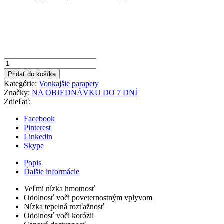
množstvo
Biela
Pridať do košíka
150x1000mm
Kategórie:
Vonkajšie parapety
Vonkajší
Značky:
NA OBJEDNÁVKU DO 7 DNÍ
parapet
Zdieľať:
hliníkový
Facebook
Pinterest
Linkedin
Skype
Popis
Ďalšie informácie
Veľmi nízka hmotnosť
Odolnosť voči poveternostným vplyvom
Nízka tepelná rozťažnosť
Odolnosť voči korózii