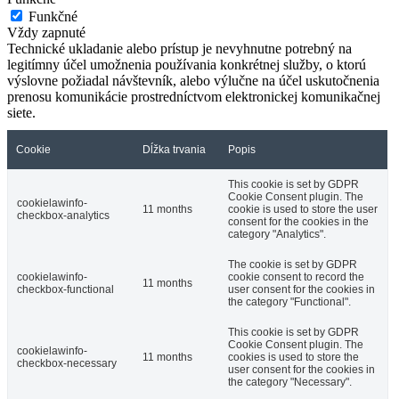
Funkčné
Vždy zapnuté
Technické ukladanie alebo prístup je nevyhnutne potrebný na
legitímny účel umožnenia používania konkrétnej služby, o ktorú
výslovne požiadal návštevník, alebo výlučne na účel uskutočnenia
prenosu komunikácie prostredníctvom elektronickej komunikačnej
siete.
Cookie
Dĺžka trvania
Popis
This cookie is set by GDPR
Cookie Consent plugin. The
cookielawinfo-
11 months
cookie is used to store the user
checkbox-analytics
consent for the cookies in the
category "Analytics".
The cookie is set by GDPR
cookielawinfo-
cookie consent to record the
11 months
checkbox-functional
user consent for the cookies in
the category "Functional".
This cookie is set by GDPR
Cookie Consent plugin. The
cookielawinfo-
11 months
cookies is used to store the
checkbox-necessary
user consent for the cookies in
the category "Necessary".