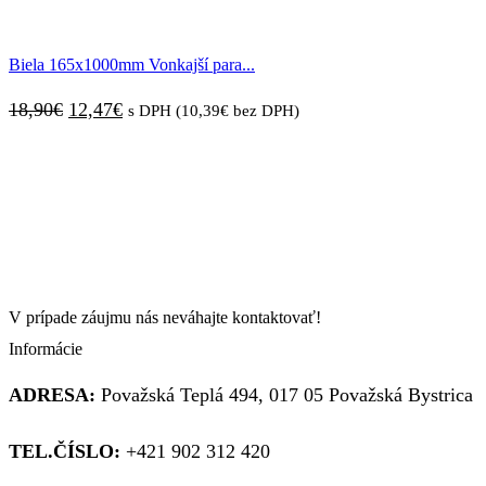
cena
cena
bola:
je:
Biela 165x1000mm Vonkajší para...
15,95€.
11,18€.
Pôvodná
Aktuálna
18,90
€
12,47
€
s DPH (
10,39
€
bez DPH)
cena
cena
bola:
je:
18,90€.
12,47€.
V prípade záujmu nás neváhajte kontaktovať!
Informácie
ADRESA:
Považská Teplá 494, 017 05 Považská Bystrica
TEL.ČÍSLO:
+421 902 312 420