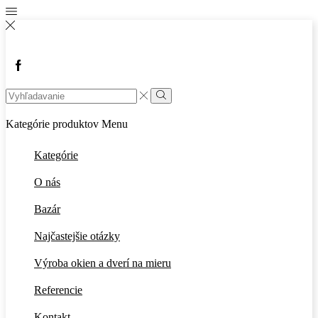
Facebook
Search
input
Vyhľadávanie
Kategórie produktov
Menu
Kategórie
O nás
Bazár
Najčastejšie otázky
Výroba okien a dverí na mieru
Referencie
Kontakt