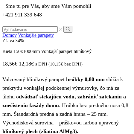
Sme tu pre Vás, aby sme Vám pomohli
+421 911 339 648
Search
input
Vyhľadávanie
Domov
Vonkajšie parapety
Zľava
34%
Biela 150x1000mm Vonkajší parapet hliníkový
Pôvodná
Aktuálna
18,56
€
12,18
€
s DPH (
10,15
€
bez DPH)
cena
cena
Valcovaný hliníkový parapet
hrúbky 0,80 mm
slúžia k
bola:
je:
prekrytiu vonkajšej podokennej výmurovky, čo má za
18,56€.
12,18€.
úlohu
odvádzať stekajúcu vodu, zabrániť zatekaniu a
znečisteniu fasády domu
. Hrúbka bez predného nosa 0,8
mm. Štandardná predná a zadná hrana – 25 mm.
Východisková surovina – práškovou farbou upravený
hliníkový plech (zliatina AlMg3).