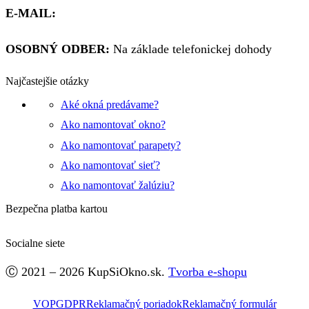
E-MAIL:
obchod@kupsiokno.sk
OSOBNÝ ODBER:
Na základe telefonickej dohody
Najčastejšie otázky
Aké okná predávame?
Ako namontovať okno?
Ako namontovať parapety?
Ako namontovať sieť?
Ako namontovať žalúziu?
Bezpečna platba kartou
Socialne siete
Facebook
Ⓒ 2021 – 2026 KupSiOkno.sk.
Tvorba e-shopu
VOP
GDPR
Reklamačný poriadok
Reklamačný formulár