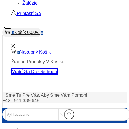
Žalúzie
Prihlasiť Sa
Košík
0,00
€
0
0
Nákupný Košík
0
Žiadne Produkty V Košíku.
Vrátiť Sa Do Obchodu
Sme Tu Pre Vás, Aby Sme Vám Pomohli
+421 911 339 648
Search
Vyhľadávanie
input