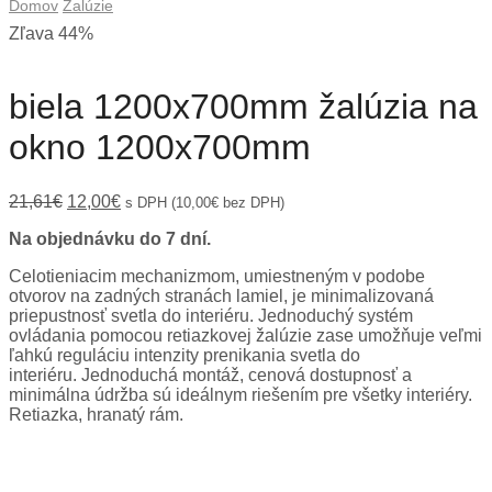
Domov
Žalúzie
Zľava 44%
biela 1200x700mm žalúzia na
okno 1200x700mm
Original
Current
21,61
€
12,00
€
s DPH (
10,00
€
bez DPH)
price
price
Na objednávku do 7 dní.
was:
is:
21,61€.
12,00€.
Celotieniacim mechanizmom, umiestneným v podobe
otvorov na zadných stranách lamiel, je minimalizovaná
priepustnosť svetla do interiéru. Jednoduchý systém
ovládania pomocou retiazkovej žalúzie zase umožňuje veľmi
ľahkú reguláciu intenzity prenikania svetla do
interiéru. Jednoduchá montáž, cenová dostupnosť a
minimálna údržba sú ideálnym riešením pre všetky interiéry.
Retiazka, hranatý rám.