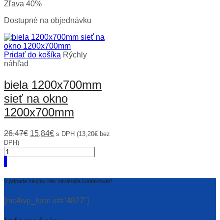
Zľava 40%
Dostupné na objednávku
Pridať do košíka
Rýchly
náhľad
biela 1200x700mm
sieť na okno
1200x700mm
Original
Current
26,47
€
15,84
€
s DPH (
13,20
€
bez
price
price
DPH)
množstvo
was:
is:
biela
26,47€.
15,84€.
1200x700mm
sieť
V prípade záujmu nás neváhajte kontaktovať!
na
okno
[mc4wp_form id="4827"]
1200x700mm