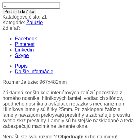
množstvo
biela
Pridať do košíka
1200x700mm
Katalógové číslo:
z1
žalúzia
Kategórie:
Žalúzie
na
Zdieľať:
okno
1200x700mm
Facebook
Pinterest
Linkedin
Skype
Popis
Ďalšie informácie
Rozmer žalúzie: 967x482mm
Základná konštrukcia interiérových žalúzií pozostáva z
horného nosníka, hliníkových lamiel, vodiacích silónov,
spodného nosníka a ovládacej retiazky s mechanizmom.
Hliníkové lamely sú šírky 25mm. Pri zaklopení žalúzie,
lamely navzájom prekrývajú prestrihy a zabraňujú presvitu
svetla skrz prestrihy. Lamely sú hustejšie naskladané a teda
zabezpečujú maximálne tienenie okna.
Nenašli ste svoj rozmer?
Objednajte si
ho na mieru!