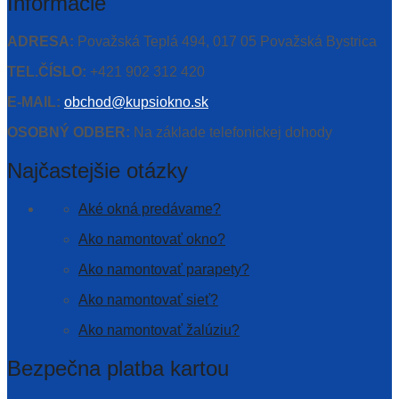
Informácie
ADRESA:
Považská Teplá 494, 017 05 Považská Bystrica
TEL.ČÍSLO:
+421 902 312 420
E-MAIL:
obchod@kupsiokno.sk
OSOBNÝ ODBER:
Na základe telefonickej dohody
Najčastejšie otázky
Aké okná predávame?
Ako namontovať okno?
Ako namontovať parapety?
Ako namontovať sieť?
Ako namontovať žalúziu?
Bezpečna platba kartou