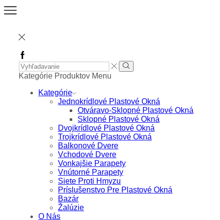
Facebook
Search
Input
Vyhľadávanie
Kategórie Produktov
Menu
Kategórie
Jednokrídlové Plastové Okná
Otváravo-Sklopné Plastové Okná
Sklopné Plastové Okná
Dvojkrídlové Plastové Okná
Trojkrídlové Plastové Okná
Balkonové Dvere
Vchodové Dvere
Vonkajšie Parapety
Vnútorné Parapety
Siete Proti Hmyzu
Príslušenstvo Pre Plastové Okná
Bazár
Žalúzie
O Nás