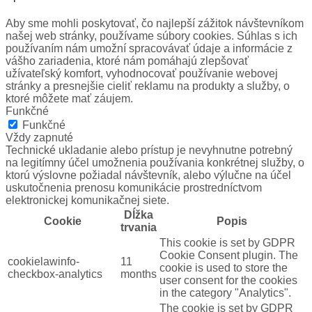
Aby sme mohli poskytovať, čo najlepší zážitok návštevníkom
našej web stránky, používame súbory cookies. Súhlas s ich
používaním nám umožní spracovávať údaje a informácie z
vášho zariadenia, ktoré nám pomáhajú zlepšovať
užívateľský komfort, vyhodnocovať používanie webovej
stránky a presnejšie cieliť reklamu na produkty a služby, o
ktoré môžete mať záujem.
Funkčné
Funkčné
Vždy zapnuté
Technické ukladanie alebo prístup je nevyhnutne potrebný
na legitímny účel umožnenia používania konkrétnej služby, o
ktorú výslovne požiadal návštevník, alebo výlučne na účel
uskutočnenia prenosu komunikácie prostredníctvom
elektronickej komunikačnej siete.
Dĺžka
Cookie
Popis
trvania
This cookie is set by GDPR
Cookie Consent plugin. The
cookielawinfo-
11
cookie is used to store the
checkbox-analytics
months
user consent for the cookies
in the category "Analytics".
The cookie is set by GDPR