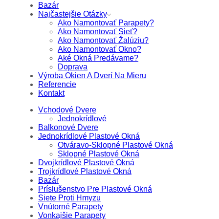
Bazár
Najčastejšie Otázky
Ako Namontovať Parapety?
Ako Namontovať Sieť?
Ako Namontovať Žalúziu?
Ako Namontovať Okno?
Aké Okná Predávame?
Doprava
Výroba Okien A Dverí Na Mieru
Referencie
Kontakt
Vchodové Dvere
Jednokrídlové
Balkonové Dvere
Jednokrídlové Plastové Okná
Otváravo-Sklopné Plastové Okná
Sklopné Plastové Okná
Dvojkrídlové Plastové Okná
Trojkrídlové Plastové Okná
Bazár
Príslušenstvo Pre Plastové Okná
Siete Proti Hmyzu
Vnútorné Parapety
Vonkajšie Parapety