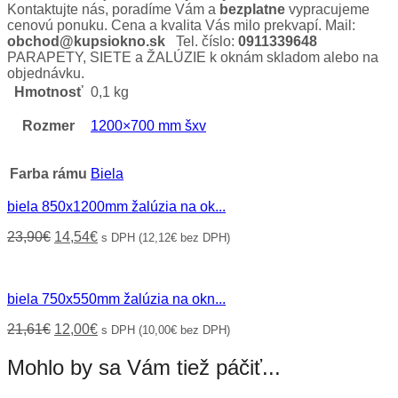
Kontaktujte nás, poradíme Vám a
bezplatne
vypracujeme
cenovú ponuku. Cena a kvalita Vás milo prekvapí. Mail:
obchod@kupsiokno.sk
Tel. číslo:
0911339648
PARAPETY, SIETE a ŽALÚZIE k oknám skladom alebo na
objednávku.
Hmotnosť
0,1 kg
Rozmer
1200×700 mm šxv
Farba rámu
Biela
biela 850x1200mm žalúzia na ok...
Original
Current
23,90
€
14,54
€
s DPH (
12,12
€
bez DPH)
price
price
was:
is:
23,90€.
14,54€.
biela 750x550mm žalúzia na okn...
Original
Current
21,61
€
12,00
€
s DPH (
10,00
€
bez DPH)
price
price
was:
is:
Mohlo by sa Vám tiež páčiť...
21,61€.
12,00€.