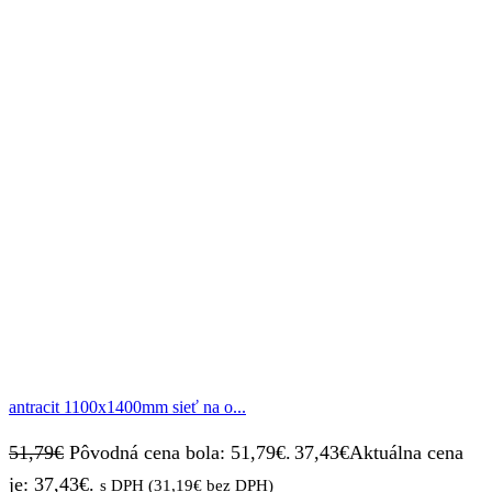
antracit 1100x1400mm sieť na o...
51,79
€
Pôvodná cena bola: 51,79€.
37,43
€
Aktuálna cena
je: 37,43€.
s DPH (
31,19
€
bez DPH)