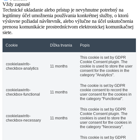
Vždy zapnuté
Technické ukladanie alebo prístup je nevyhnutne potrebný na
legitímny účel umožnenia používania konkrétnej služby, o ktorú
výslovne požiadal návštevník, alebo výlučne na účel uskutočnenia
prenosu komunikácie prostredníctvom elektronickej komunikačnej
siete.
Cookie
Dĺžka trvania
Popis
This cookie is set by GDPR
Cookie Consent plugin. The
cookielawinfo-
11 months
cookie is used to store the user
checkbox-analytics
consent for the cookies in the
category "Analytics".
The cookie is set by GDPR
cookielawinfo-
cookie consent to record the
11 months
checkbox-functional
user consent for the cookies in
the category "Functional".
This cookie is set by GDPR
Cookie Consent plugin. The
cookielawinfo-
11 months
cookies is used to store the
checkbox-necessary
user consent for the cookies in
the category "Necessary".
This cookie is set by GDPR