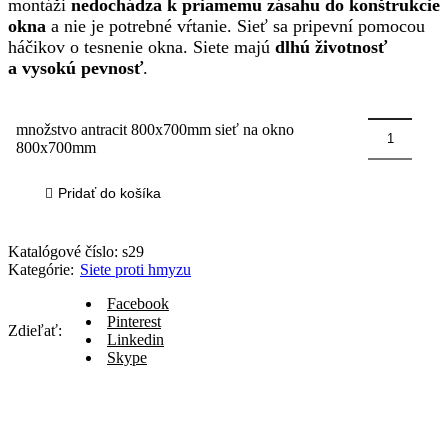
montáži
nedochádza k priamemu zásahu do konštrukcie
okna
a nie je potrebné vŕtanie. Sieť sa pripevní pomocou
háčikov o tesnenie okna. Siete majú
dlhú životnosť
a vysokú pevnosť
.
množstvo antracit 800x700mm sieť na okno
800x700mm
Pridať do košíka
Katalógové číslo:
s29
Kategórie:
Siete proti hmyzu
Facebook
Pinterest
Zdieľať:
Linkedin
Skype