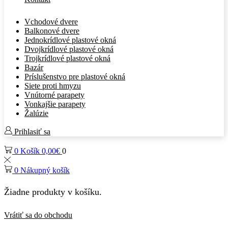
Vchodové dvere
Balkonové dvere
Jednokrídlové plastové okná
Dvojkrídlové plastové okná
Trojkrídlové plastové okná
Bazár
Príslušenstvo pre plastové okná
Siete proti hmyzu
Vnútorné parapety
Vonkajšie parapety
Žalúzie
Prihlasiť sa
0
Košík
0,00
€
0
0
Nákupný košík
Žiadne produkty v košíku.
Vrátiť sa do obchodu