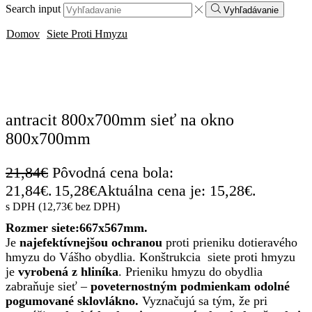
Search input
Vyhľadávanie
Domov
Siete Proti Hmyzu
ZĽAVA
30%
antracit 800x700mm sieť na okno
800x700mm
21,84
€
Pôvodná cena bola:
21,84€.
15,28
€
Aktuálna cena je: 15,28€.
s DPH (
12,73
€
bez DPH)
Rozmer siete:667x567mm.
Je
najefektívnejšou ochranou
proti prieniku dotieravého
hmyzu do Vášho obydlia. Konštrukcia siete proti hmyzu
je
vyrobená z hliníka
. Prieniku hmyzu do obydlia
zabraňuje sieť –
poveternostným podmienkam odolné
pogumované sklovlákno.
Vyznačujú sa tým, že pri