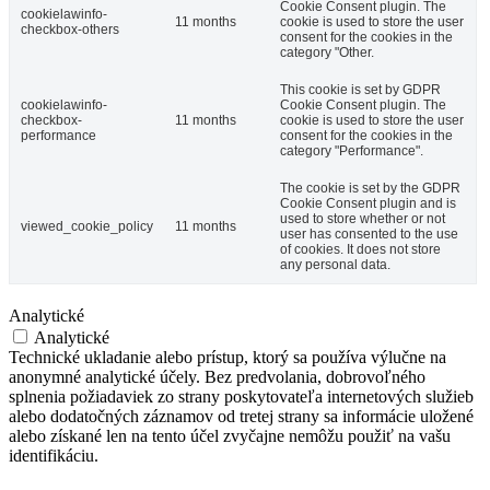
Cookie Consent plugin. The
cookielawinfo-
11 months
cookie is used to store the user
checkbox-others
consent for the cookies in the
category "Other.
This cookie is set by GDPR
cookielawinfo-
Cookie Consent plugin. The
checkbox-
11 months
cookie is used to store the user
performance
consent for the cookies in the
category "Performance".
The cookie is set by the GDPR
Cookie Consent plugin and is
used to store whether or not
viewed_cookie_policy
11 months
user has consented to the use
of cookies. It does not store
any personal data.
Analytické
Analytické
Technické ukladanie alebo prístup, ktorý sa používa výlučne na
anonymné analytické účely. Bez predvolania, dobrovoľného
splnenia požiadaviek zo strany poskytovateľa internetových služieb
alebo dodatočných záznamov od tretej strany sa informácie uložené
alebo získané len na tento účel zvyčajne nemôžu použiť na vašu
identifikáciu.
Marketingové