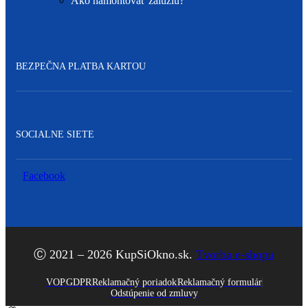
Ako namontovať žalúziu?
BEZPEČNA PLATBA KARTOU
SOCIALNE SIETE
Facebook
Ⓒ 2021 – 2026 KupSiOkno.sk.
Tvorba e-shopu
VOP
GDPR
Reklamačný poriadok
Reklamačný formulár
Odstúpenie od zmluvy