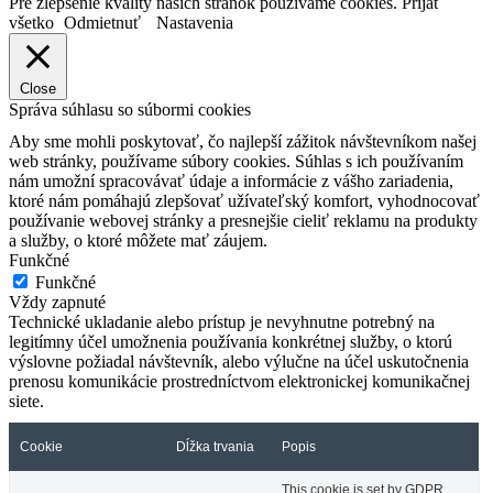
Pre zlepšenie kvality našich stránok používame cookies.
Prijať
všetko
Odmietnuť
Nastavenia
Close
Správa súhlasu so súbormi cookies
Aby sme mohli poskytovať, čo najlepší zážitok návštevníkom našej
web stránky, používame súbory cookies. Súhlas s ich používaním
nám umožní spracovávať údaje a informácie z vášho zariadenia,
ktoré nám pomáhajú zlepšovať užívateľský komfort, vyhodnocovať
používanie webovej stránky a presnejšie cieliť reklamu na produkty
a služby, o ktoré môžete mať záujem.
Funkčné
Funkčné
Vždy zapnuté
Technické ukladanie alebo prístup je nevyhnutne potrebný na
legitímny účel umožnenia používania konkrétnej služby, o ktorú
výslovne požiadal návštevník, alebo výlučne na účel uskutočnenia
prenosu komunikácie prostredníctvom elektronickej komunikačnej
siete.
Cookie
Dĺžka trvania
Popis
This cookie is set by GDPR