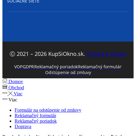
SOCIALNE SIETE
Facebook
Ⓒ 2021 – 2026 KupSiOkno.sk.
Tvorba e-shopu
VOP
GDPR
Reklamačný poriadok
Reklamačný formulár
Odstúpenie od zmluvy
Domov
Obchod
Viac
Viac
Formulár na odstúpenie od zmluvy
Reklamačný formulár
Reklamačný poriadok
Doprava