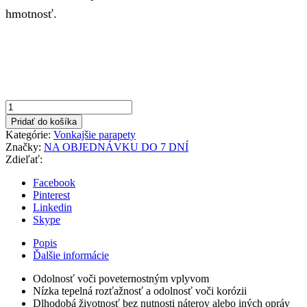
hmotnosť.
množstvo
Antracit
Pridať do košíka
260x850mm
Kategórie:
Vonkajšie parapety
Vonkajší
Značky:
NA OBJEDNÁVKU DO 7 DNÍ
parapet
Zdieľať:
hliníkový
Facebook
Pinterest
Linkedin
Skype
Popis
Ďalšie informácie
Odolnosť voči poveternostným vplyvom
Nízka tepelná rozťažnosť a odolnosť voči korózii
Dlhodobá životnosť bez nutnosti náterov alebo iných opráv