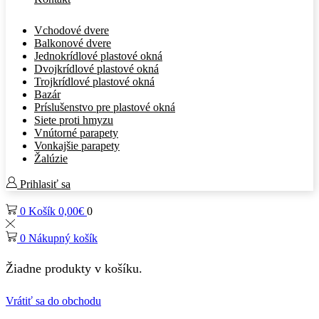
Vchodové dvere
Balkonové dvere
Jednokrídlové plastové okná
Dvojkrídlové plastové okná
Trojkrídlové plastové okná
Bazár
Príslušenstvo pre plastové okná
Siete proti hmyzu
Vnútorné parapety
Vonkajšie parapety
Žalúzie
Prihlasiť sa
0
Košík
0,00
€
0
0
Nákupný košík
Žiadne produkty v košíku.
Vrátiť sa do obchodu