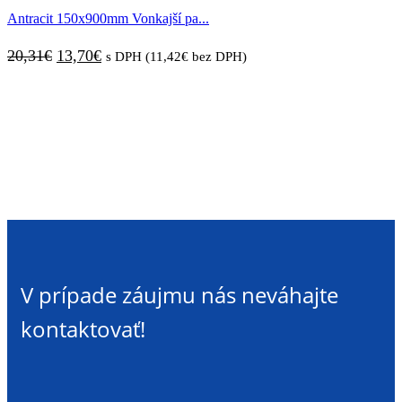
Antracit 150x900mm Vonkajší pa...
23,01€.
15,05€.
Pôvodná
Aktuálna
20,31
€
13,70
€
s DPH (
11,42
€
bez DPH)
cena
cena
bola:
je:
20,31€.
13,70€.
V prípade záujmu nás neváhajte
kontaktovať!