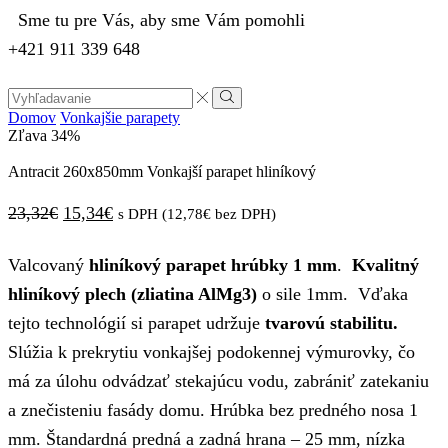
Sme tu pre Vás, aby sme Vám pomohli
+421 911 339 648
Search
input
Vyhľadávanie
Domov
Vonkajšie parapety
Zľava
34%
Antracit 260x850mm Vonkajší parapet hliníkový
Pôvodná
Aktuálna
23,32
€
15,34
€
s DPH (
12,78
€
bez DPH)
cena
cena
Valcovaný
hliníkový parapet hrúbky 1 mm
.
Kvalitný
bola:
je:
hliníkový plech (zliatina AlMg3)
o sile 1mm. Vďaka
23,32€.
15,34€.
tejto technológií si parapet udržuje
tvarovú stabilitu.
Slúžia k prekrytiu vonkajšej podokennej výmurovky, čo
má za úlohu odvádzať stekajúcu vodu, zabrániť zatekaniu
a znečisteniu fasády domu. Hrúbka bez predného nosa 1
mm. Štandardná predná a zadná hrana – 25 mm, nízka