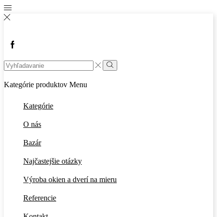
Facebook
Search
input
Vyhľadávanie
Kategórie produktov
Menu
Kategórie
O nás
Bazár
Najčastejšie otázky
Výroba okien a dverí na mieru
Referencie
Kontakt