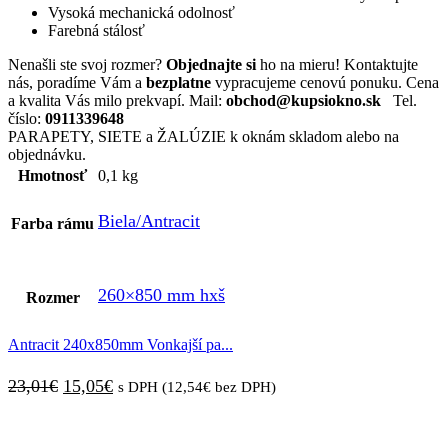
Vysoká mechanická odolnosť
Farebná stálosť
Nenašli ste svoj rozmer?
Objednajte si
ho na mieru! Kontaktujte
nás, poradíme Vám a
bezplatne
vypracujeme cenovú ponuku. Cena
a kvalita Vás milo prekvapí. Mail:
obchod@kupsiokno.sk
Tel.
číslo:
0911339648
PARAPETY, SIETE a ŽALÚZIE k oknám skladom alebo na
objednávku.
Hmotnosť
0,1 kg
Biela/Antracit
Farba rámu
260×850 mm hxš
Rozmer
Antracit 240x850mm Vonkajší pa...
Pôvodná
Aktuálna
23,01
€
15,05
€
s DPH (
12,54
€
bez DPH)
cena
cena
bola:
je: