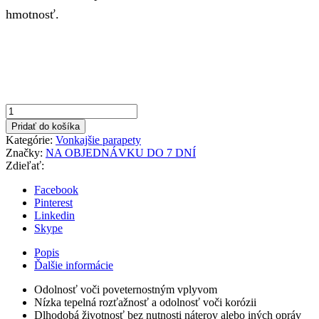
hmotnosť.
množstvo
Antracit
Pridať do košíka
260x500mm
Kategórie:
Vonkajšie parapety
Vonkajší
Značky:
NA OBJEDNÁVKU DO 7 DNÍ
parapet
Zdieľať:
hliníkový
Facebook
Pinterest
Linkedin
Skype
Popis
Ďalšie informácie
Odolnosť voči poveternostným vplyvom
Nízka tepelná rozťažnosť a odolnosť voči korózii
Dlhodobá životnosť bez nutnosti náterov alebo iných opráv