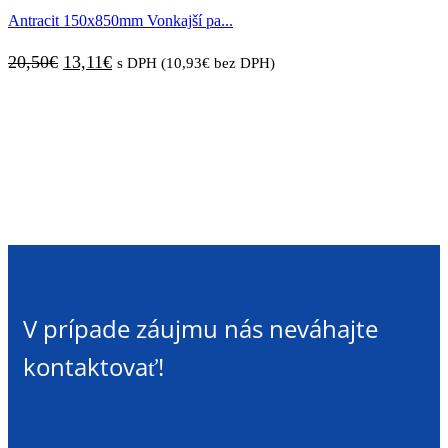
Antracit 150x850mm Vonkajší pa...
15,34€.
10,08€.
Pôvodná
Aktuálna
20,50
€
13,11
€
s DPH (
10,93
€
bez DPH)
cena
cena
bola:
je:
20,50€.
13,11€.
V prípade záujmu nás neváhajte
kontaktovať!