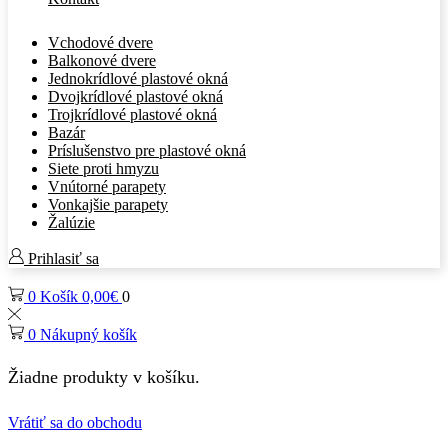
Vchodové dvere
Balkonové dvere
Jednokrídlové plastové okná
Dvojkrídlové plastové okná
Trojkrídlové plastové okná
Bazár
Príslušenstvo pre plastové okná
Siete proti hmyzu
Vnútorné parapety
Vonkajšie parapety
Žalúzie
Prihlasiť sa
0
Košík
0,00
€
0
0
Nákupný košík
Žiadne produkty v košíku.
Vrátiť sa do obchodu