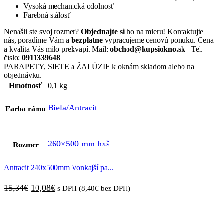
Vysoká mechanická odolnosť
Farebná stálosť
Nenašli ste svoj rozmer?
Objednajte si
ho na mieru! Kontaktujte
nás, poradíme Vám a
bezplatne
vypracujeme cenovú ponuku. Cena
a kvalita Vás milo prekvapí. Mail:
obchod@kupsiokno.sk
Tel.
číslo:
0911339648
PARAPETY, SIETE a ŽALÚZIE k oknám skladom alebo na
objednávku.
Hmotnosť
0,1 kg
Biela/Antracit
Farba rámu
260×500 mm hxš
Rozmer
Antracit 240x500mm Vonkajší pa...
Pôvodná
Aktuálna
15,34
€
10,08
€
s DPH (
8,40
€
bez DPH)
cena
cena
bola:
je: