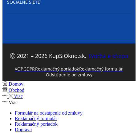
SOCIALNE SIETE
Facebook
Ⓒ 2021 – 2026 KupSiOkno.sk.
Tvorba e-shopu
VOP
GDPR
Reklamačný poriadok
Reklamačný formulár
Odstúpenie od zmluvy
Domov
Obchod
Viac
Viac
Formulár na odstúpenie od zmluvy
Reklamačný formulár
Reklamačný poriadok
Doprava