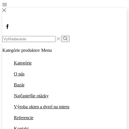
Facebook
Search
input
Vyhľadávanie
Kategórie produktov
Menu
Kategórie
O nás
Bazár
Najčastejšie otázky
Výroba okien a dverí na mieru
Referencie
Kontakt