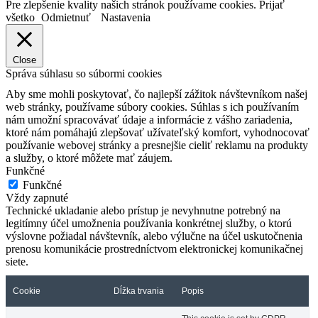
Pre zlepšenie kvality našich stránok používame cookies.
Prijať
všetko
Odmietnuť
Nastavenia
Close
Správa súhlasu so súbormi cookies
Aby sme mohli poskytovať, čo najlepší zážitok návštevníkom našej
web stránky, používame súbory cookies. Súhlas s ich používaním
nám umožní spracovávať údaje a informácie z vášho zariadenia,
ktoré nám pomáhajú zlepšovať užívateľský komfort, vyhodnocovať
používanie webovej stránky a presnejšie cieliť reklamu na produkty
a služby, o ktoré môžete mať záujem.
Funkčné
Funkčné
Vždy zapnuté
Technické ukladanie alebo prístup je nevyhnutne potrebný na
legitímny účel umožnenia používania konkrétnej služby, o ktorú
výslovne požiadal návštevník, alebo výlučne na účel uskutočnenia
prenosu komunikácie prostredníctvom elektronickej komunikačnej
siete.
Cookie
Dĺžka trvania
Popis