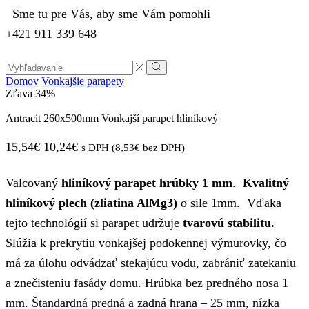
Sme tu pre Vás, aby sme Vám pomohli
+421 911 339 648
Search
input
Vyhľadávanie
Domov
Vonkajšie parapety
Zľava
34%
Antracit 260x500mm Vonkajší parapet hliníkový
Pôvodná
Aktuálna
15,54
€
10,24
€
s DPH (
8,53
€
bez DPH)
cena
cena
Valcovaný
hliníkový parapet hrúbky 1 mm
.
Kvalitný
bola:
je:
hliníkový plech (zliatina AlMg3)
o sile 1mm. Vďaka
15,54€.
10,24€.
tejto technológií si parapet udržuje
tvarovú stabilitu.
Slúžia k prekrytiu vonkajšej podokennej výmurovky, čo
má za úlohu odvádzať stekajúcu vodu, zabrániť zatekaniu
a znečisteniu fasády domu. Hrúbka bez predného nosa 1
mm. Štandardná predná a zadná hrana – 25 mm, nízka