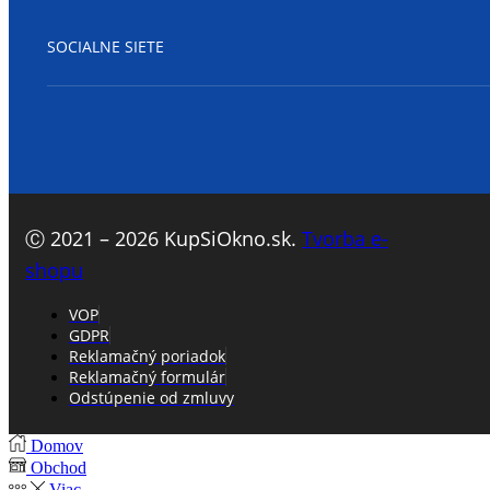
SOCIALNE SIETE
Facebook
Ⓒ 2021 – 2026 KupSiOkno.sk.
Tvorba e-
shopu
VOP
GDPR
Reklamačný poriadok
Reklamačný formulár
Odstúpenie od zmluvy
Domov
Obchod
Viac