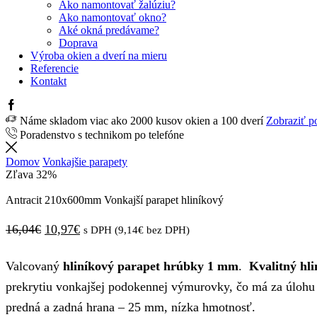
Ako namontovať žalúziu?
Ako namontovať okno?
Aké okná predávame?
Doprava
Výroba okien a dverí na mieru
Referencie
Kontakt
Facebook
Náme skladom viac ako 2000 kusov okien a 100 dverí
Zobraziť p
Poradenstvo s technikom po telefóne
Domov
Vonkajšie parapety
Zľava
32%
Antracit 210x600mm Vonkajší parapet hliníkový
Pôvodná
Aktuálna
16,04
€
10,97
€
s DPH (
9,14
€
bez DPH)
cena
cena
Valcovaný
hliníkový parapet hrúbky 1 mm
.
Kvalitný hli
bola:
je:
prekrytiu vonkajšej podokennej výmurovky, čo má za úlohu
16,04€.
10,97€.
predná a zadná hrana – 25 mm, nízka hmotnosť.