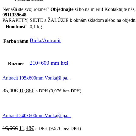
Nenašli ste svoj rozmer?
Objednajte si
ho na mieru! Kontaktujte ná
0911339648
PARAPETY, SIETE a ŽALÚZIE k oknám skladom alebo na objedn
Hmotnosť
0,1 kg
Biela/Antracit
Farba rámu
210×600 mm hxš
Rozmer
Antracit 195x600mm Vonkajší pa...
Pôvodná
Aktuálna
35,40
€
10,88
€
s DPH (
9,07
€
bez DPH)
cena
cena
bola:
je:
Antracit 240x600mm Vonkajší pa...
35,40€.
10,88€.
Pôvodná
Aktuálna
16,66
€
11,48
€
s DPH (
9,57
€
bez DPH)