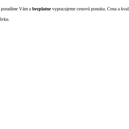
s, poradíme Vám a
bezplatne
vypracujeme cenovú ponuku. Cena a kvali
ávku.