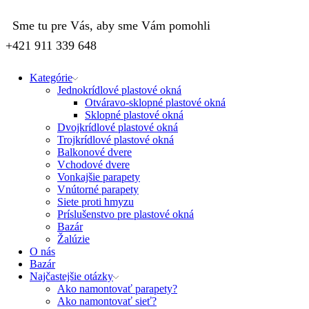
Sme tu pre Vás, aby sme Vám pomohli
+421 911 339 648
Kategórie
Jednokrídlové plastové okná
Otváravo-sklopné plastové okná
Sklopné plastové okná
Dvojkrídlové plastové okná
Trojkrídlové plastové okná
Balkonové dvere
Vchodové dvere
Vonkajšie parapety
Vnútorné parapety
Siete proti hmyzu
Príslušenstvo pre plastové okná
Bazár
Žalúzie
O nás
Bazár
Najčastejšie otázky
Ako namontovať parapety?
Ako namontovať sieť?