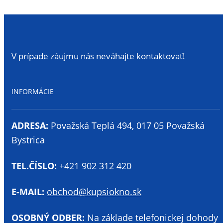
cena
cena
bola:
je:
16,66€.
11,48€.
V prípade záujmu nás neváhajte kontaktovať!
INFORMÁCIE
ADRESA:
Považská Teplá 494, 017 05 Považská
Bystrica
TEL.ČÍSLO:
+421 902 312 420
E-MAIL:
obchod@kupsiokno.sk
OSOBNÝ ODBER:
Na základe telefonickej dohody