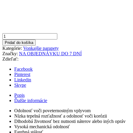
množstvo
Antracit
Pridať do košíka
210x600mm
Kategórie:
Vonkajšie parapety
Vonkajší
Značky:
NA OBJEDNÁVKU DO 7 DNÍ
parapet
Zdieľať:
hliníkový
Facebook
Pinterest
Linkedin
Skype
Popis
Ďalšie informácie
Odolnosť voči poveternostným vplyvom
Nízka tepelná rozťažnosť a odolnosť voči korózii
Dlhodobá životnosť bez nutnosti náterov alebo iných opráv
Vysoká mechanická odolnosť
Farebná stálosť