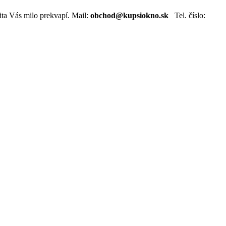
ta Vás milo prekvapí. Mail:
obchod@kupsiokno.sk
Tel. číslo: