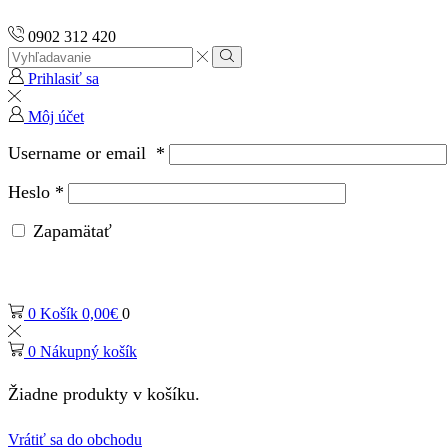
0902 312 420
Search
input
Vyhľadávanie
Prihlasiť sa
Môj účet
Username or email
*
Heslo
*
Zapamätať
0
Košík
0,00
€
0
0
Nákupný košík
Žiadne produkty v košíku.
Vrátiť sa do obchodu