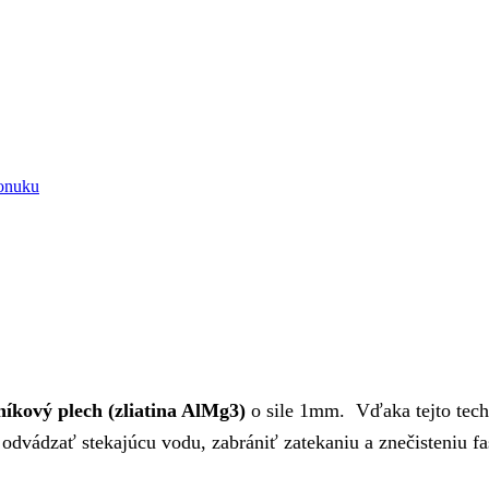
onuku
níkový plech (zliatina AlMg3)
o sile 1mm. Vďaka tejto techn
 odvádzať stekajúcu vodu, zabrániť zatekaniu a znečisteniu