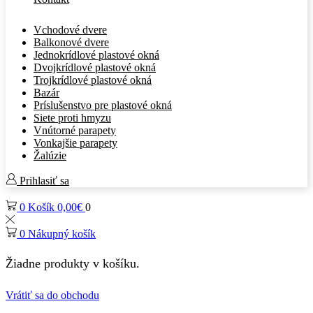
Vchodové dvere
Balkonové dvere
Jednokrídlové plastové okná
Dvojkrídlové plastové okná
Trojkrídlové plastové okná
Bazár
Príslušenstvo pre plastové okná
Siete proti hmyzu
Vnútorné parapety
Vonkajšie parapety
Žalúzie
Prihlasiť sa
0
Košík
0,00
€
0
0
Nákupný košík
Žiadne produkty v košíku.
Vrátiť sa do obchodu