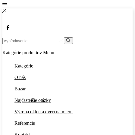
Facebook
Search
input
Vyhľadávanie
Kategórie produktov
Menu
Kategórie
O nás
Bazár
Najčastejšie otázky
Výroba okien a dverí na mieru
Referencie
Kontakt