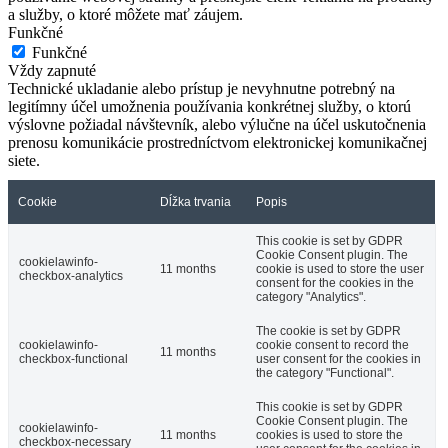
a služby, o ktoré môžete mať záujem.
Funkčné
Funkčné
Vždy zapnuté
Technické ukladanie alebo prístup je nevyhnutne potrebný na
legitímny účel umožnenia používania konkrétnej služby, o ktorú
výslovne požiadal návštevník, alebo výlučne na účel uskutočnenia
prenosu komunikácie prostredníctvom elektronickej komunikačnej
siete.
Cookie
Dĺžka trvania
Popis
This cookie is set by GDPR
Cookie Consent plugin. The
cookielawinfo-
11 months
cookie is used to store the user
checkbox-analytics
consent for the cookies in the
category "Analytics".
The cookie is set by GDPR
cookielawinfo-
cookie consent to record the
11 months
checkbox-functional
user consent for the cookies in
the category "Functional".
This cookie is set by GDPR
Cookie Consent plugin. The
cookielawinfo-
11 months
cookies is used to store the
checkbox-necessary