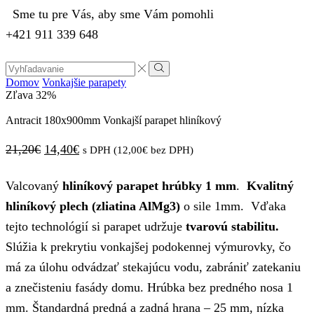
Sme tu pre Vás, aby sme Vám pomohli
+421 911 339 648
Search
input
Vyhľadávanie
Domov
Vonkajšie parapety
Zľava
32%
Antracit 180x900mm Vonkajší parapet hliníkový
Pôvodná
Aktuálna
21,20
€
14,40
€
s DPH (
12,00
€
bez DPH)
cena
cena
Valcovaný
hliníkový parapet hrúbky 1 mm
.
Kvalitný
bola:
je:
hliníkový plech (zliatina AlMg3)
o sile 1mm. Vďaka
21,20€.
14,40€.
tejto technológií si parapet udržuje
tvarovú stabilitu.
Slúžia k prekrytiu vonkajšej podokennej výmurovky, čo
má za úlohu odvádzať stekajúcu vodu, zabrániť zatekaniu
a znečisteniu fasády domu. Hrúbka bez predného nosa 1
mm. Štandardná predná a zadná hrana – 25 mm, nízka