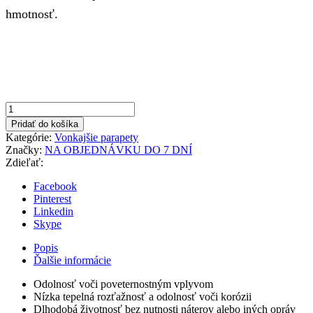
hmotnosť.
množstvo
Antracit
Pridať do košíka
180x900mm
Kategórie:
Vonkajšie parapety
Vonkajší
Značky:
NA OBJEDNÁVKU DO 7 DNÍ
parapet
Zdieľať:
hliníkový
Facebook
Pinterest
Linkedin
Skype
Popis
Ďalšie informácie
Odolnosť voči poveternostným vplyvom
Nízka tepelná rozťažnosť a odolnosť voči korózii
Dlhodobá životnosť bez nutnosti náterov alebo iných opráv