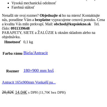
Vysoká mechanická odolnosť
Farebná stálosť
Nenašli ste svoj rozmer?
Objednajte si
ho na mieru! Kontaktujte
nás, poradíme Vám a
bezplatne
vypracujeme cenovú ponuku. Cena
a kvalita Vás milo prekvapí. Mail:
obchod@kupsiokno.sk
Tel.
číslo:
0911339648
PARAPETY, SIETE a ŽALÚZIE k oknám skladom alebo na
objednávku.
Hmotnosť
0,1 kg
Biela/Antracit
Farba rámu
180×900 mm hxš
Rozmer
Antracit 165x900mm Vonkajší pa...
Pôvodná
Aktuálna
20,82
€
14,04
€
s DPH (
11,70
€
bez DPH)
cena
cena
bola:
je: