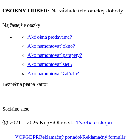
OSOBNÝ ODBER:
Na základe telefonickej dohody
Najčastejšie otázky
Aké okná predávame?
Ako namontovať okno?
Ako namontovať parapety?
Ako namontovať sieť?
Ako namontovať žalúziu?
Bezpečna platba kartou
Socialne siete
Facebook
Ⓒ 2021 – 2026 KupSiOkno.sk.
Tvorba e-shopu
VOP
GDPR
Reklamačný poriadok
Reklamačný formulár