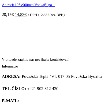
Antracit 195x900mm Vonkajší pa...
20,82€.
14,04€.
Pôvodná
Aktuálna
20,15
€
14,83
€
s DPH (
12,36
€
bez DPH)
cena
cena
bola:
je:
20,15€.
14,83€.
V prípade záujmu nás neváhajte kontaktovať!
Informácie
ADRESA:
Považská Teplá 494, 017 05 Považská Bystrica
TEL.ČÍSLO:
+421 902 312 420
E-MAIL:
obchod@kupsiokno.sk