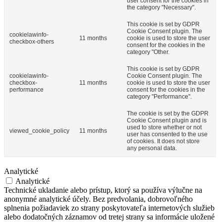
user consent for the cookies in
the category "Necessary".
This cookie is set by GDPR
Cookie Consent plugin. The
cookielawinfo-
11 months
cookie is used to store the user
checkbox-others
consent for the cookies in the
category "Other.
This cookie is set by GDPR
cookielawinfo-
Cookie Consent plugin. The
checkbox-
11 months
cookie is used to store the user
performance
consent for the cookies in the
category "Performance".
The cookie is set by the GDPR
Cookie Consent plugin and is
used to store whether or not
viewed_cookie_policy
11 months
user has consented to the use
of cookies. It does not store
any personal data.
Analytické
Analytické
Technické ukladanie alebo prístup, ktorý sa používa výlučne na
anonymné analytické účely. Bez predvolania, dobrovoľného
splnenia požiadaviek zo strany poskytovateľa internetových služieb
alebo dodatočných záznamov od tretej strany sa informácie uložené