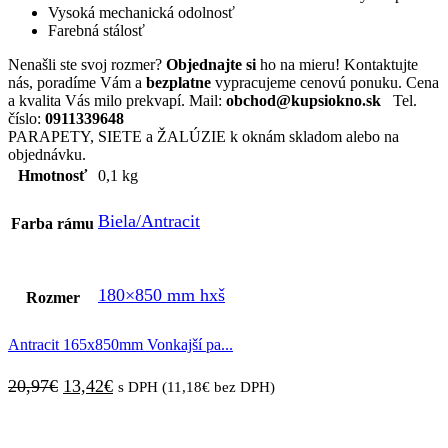
Vysoká mechanická odolnosť
Farebná stálosť
Nenašli ste svoj rozmer?
Objednajte si
ho na mieru! Kontaktujte
nás, poradíme Vám a
bezplatne
vypracujeme cenovú ponuku. Cena
a kvalita Vás milo prekvapí. Mail:
obchod@kupsiokno.sk
Tel.
číslo:
0911339648
PARAPETY, SIETE a ŽALÚZIE k oknám skladom alebo na
objednávku.
Hmotnosť
0,1 kg
Biela/Antracit
Farba rámu
180×850 mm hxš
Rozmer
Antracit 165x850mm Vonkajší pa...
20,97
€
13,42
€
s DPH (
11,18
€
bez DPH)