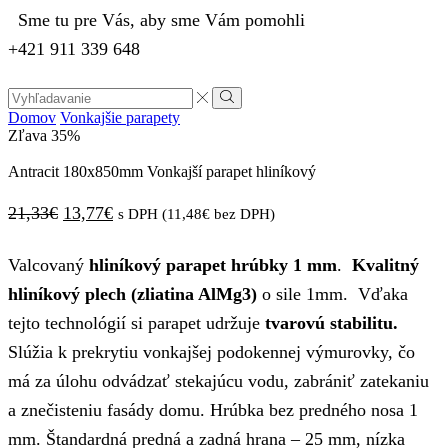
Sme tu pre Vás, aby sme Vám pomohli
+421 911 339 648
Domov
Vonkajšie parapety
Zľava
35%
Antracit 180x850mm Vonkajší parapet hliníkový
21,33
€
13,77
€
s DPH (
11,48
€
bez DPH)
Valcovaný
hliníkový parapet hrúbky 1 mm
.
Kvalitný
hliníkový plech (zliatina AlMg3)
o sile 1mm. Vďaka
tejto technológií si parapet udržuje
tvarovú stabilitu.
Slúžia k prekrytiu vonkajšej podokennej výmurovky, čo
má za úlohu odvádzať stekajúcu vodu, zabrániť zatekaniu
a znečisteniu fasády domu. Hrúbka bez predného nosa 1
mm. Štandardná predná a zadná hrana – 25 mm, nízka