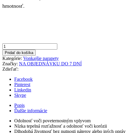
hmotnosť.
Pridať do košíka
Kategórie:
Vonkajšie parapety
Značky:
NA OBJEDNÁVKU DO 7 DNÍ
Zdieľať:
Facebook
Pinterest
Linkedin
Skype
Popis
Ďalšie informácie
Odolnosť voči poveternostným vplyvom
Nízka tepelná rozťažnosť a odolnosť voči korózii
Dlhodobá životnosť bez nutnosti náterov alebo iných opráv