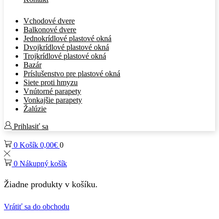
Vchodové dvere
Balkonové dvere
Jednokrídlové plastové okná
Dvojkrídlové plastové okná
Trojkrídlové plastové okná
Bazár
Príslušenstvo pre plastové okná
Siete proti hmyzu
Vnútorné parapety
Vonkajšie parapety
Žalúzie
Prihlasiť sa
0
Košík
0,00
€
0
0
Nákupný košík
Žiadne produkty v košíku.
Vrátiť sa do obchodu