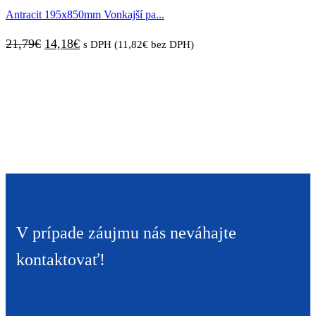
Antracit 195x850mm Vonkajší pa...
21,79
€
14,18
€
s DPH (
11,82
€
bez DPH)
V prípade záujmu nás neváhajte
kontaktovať!