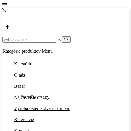
Facebook
Search
input
Vyhľadávanie
Kategórie produktov
Menu
Kategórie
O nás
Bazár
Najčastejšie otázky
Výroba okien a dverí na mieru
Referencie
Kontakt