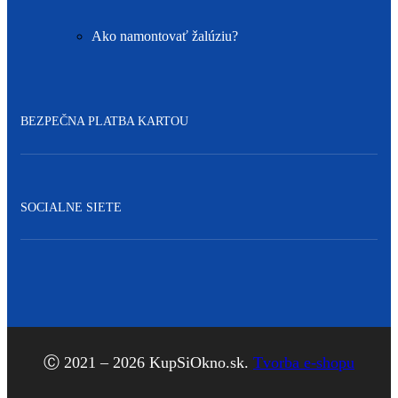
Ako namontovať žalúziu?
BEZPEČNA PLATBA KARTOU
SOCIALNE SIETE
Facebook
Ⓒ 2021 – 2026 KupSiOkno.sk.
Tvorba e-shopu