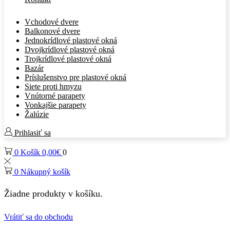
Vchodové dvere
Balkonové dvere
Jednokrídlové plastové okná
Dvojkrídlové plastové okná
Trojkrídlové plastové okná
Bazár
Príslušenstvo pre plastové okná
Siete proti hmyzu
Vnútorné parapety
Vonkajšie parapety
Žalúzie
Prihlasiť sa
0
Košík
0,00
€
0
0
Nákupný košík
Žiadne produkty v košíku.
Vrátiť sa do obchodu