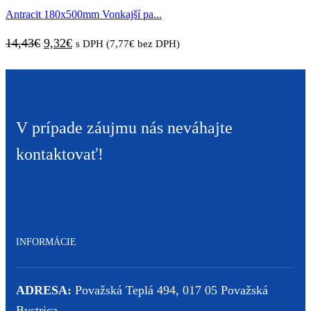
Antracit 180x500mm Vonkajší pa...
14,01€.
8,93€.
Pôvodná
Aktuálna
14,43
€
9,32
€
s DPH (
7,77
€
bez DPH)
cena
cena
bola:
je:
14,43€.
9,32€.
V prípade záujmu nás neváhajte
kontaktovať!
INFORMÁCIE
ADRESA:
Považská Teplá 494, 017 05 Považská
Bystrica