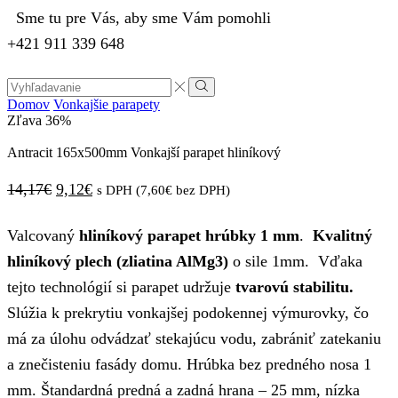
Sme tu pre Vás, aby sme Vám pomohli
+421 911 339 648
Search
input
Vyhľadávanie
Domov
Vonkajšie parapety
Zľava
36%
Antracit 165x500mm Vonkajší parapet hliníkový
Pôvodná
Aktuálna
14,17
€
9,12
€
s DPH (
7,60
€
bez DPH)
cena
cena
Valcovaný
hliníkový parapet hrúbky 1 mm
.
Kvalitný
bola:
je:
hliníkový plech (zliatina AlMg3)
o sile 1mm. Vďaka
14,17€.
9,12€.
tejto technológií si parapet udržuje
tvarovú stabilitu.
Slúžia k prekrytiu vonkajšej podokennej výmurovky, čo
má za úlohu odvádzať stekajúcu vodu, zabrániť zatekaniu
a znečisteniu fasády domu. Hrúbka bez predného nosa 1
mm. Štandardná predná a zadná hrana – 25 mm, nízka