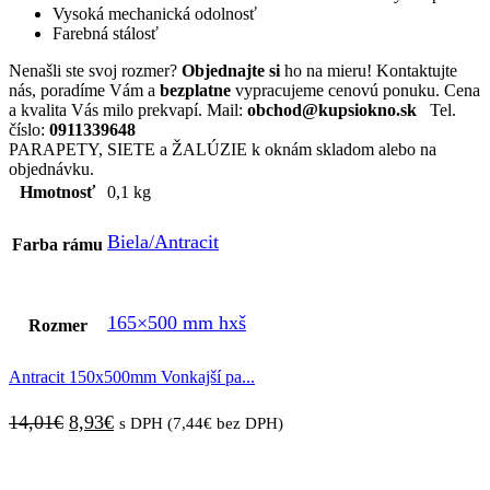
Vysoká mechanická odolnosť
Farebná stálosť
Nenašli ste svoj rozmer?
Objednajte si
ho na mieru! Kontaktujte
nás, poradíme Vám a
bezplatne
vypracujeme cenovú ponuku. Cena
a kvalita Vás milo prekvapí. Mail:
obchod@kupsiokno.sk
Tel.
číslo:
0911339648
PARAPETY, SIETE a ŽALÚZIE k oknám skladom alebo na
objednávku.
Hmotnosť
0,1 kg
Biela/Antracit
Farba rámu
165×500 mm hxš
Rozmer
Antracit 150x500mm Vonkajší pa...
Pôvodná
Aktuálna
14,01
€
8,93
€
s DPH (
7,44
€
bez DPH)
cena
cena
bola:
je: