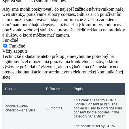
Správa súhlasu so súbormi cookies
Aby sme mohli poskytovať, čo najlepší zážitok návštevníkom našej
web stránky, používame súbory cookies. Súhlas s ich používaním
nám umožní spracovávať údaje a informácie z vášho zariadenia,
ktoré nám pomáhajú zlepšovať užívateľský komfort, vyhodnocovať
používanie webovej stránky a presnejšie cieliť reklamu na produkty
a služby, o ktoré môžete mať záujem.
Funkčné
Funkčné
Vždy zapnuté
Technické ukladanie alebo prístup je nevyhnutne potrebný na
legitímny účel umožnenia používania konkrétnej služby, o ktorú
výslovne požiadal návštevník, alebo výlučne na účel uskutočnenia
prenosu komunikácie prostredníctvom elektronickej komunikačnej
siete.
Cookie
Dĺžka trvania
Popis
This cookie is set by GDPR
Cookie Consent plugin. The
cookielawinfo-
11 months
cookie is used to store the user
checkbox-analytics
consent for the cookies in the
category "Analytics".
The cookie is set by GDPR