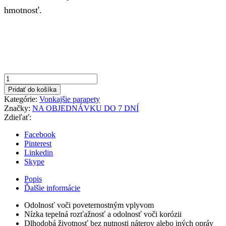
hmotnosť.
množstvo
Antracit
Pridať do košíka
165x500mm
Kategórie:
Vonkajšie parapety
Vonkajší
Značky:
NA OBJEDNÁVKU DO 7 DNÍ
parapet
Zdieľať:
hliníkový
Facebook
Pinterest
Linkedin
Skype
Popis
Ďalšie informácie
Odolnosť voči poveternostným vplyvom
Nízka tepelná rozťažnosť a odolnosť voči korózii
Dlhodobá životnosť bez nutnosti náterov alebo iných opráv