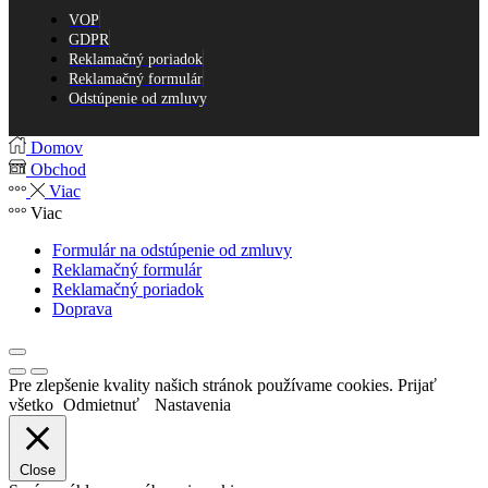
VOP
GDPR
Reklamačný poriadok
Reklamačný formulár
Odstúpenie od zmluvy
Domov
Obchod
Viac
Viac
Formulár na odstúpenie od zmluvy
Reklamačný formulár
Reklamačný poriadok
Doprava
Pre zlepšenie kvality našich stránok používame cookies.
Prijať
všetko
Odmietnuť
Nastavenia
Close