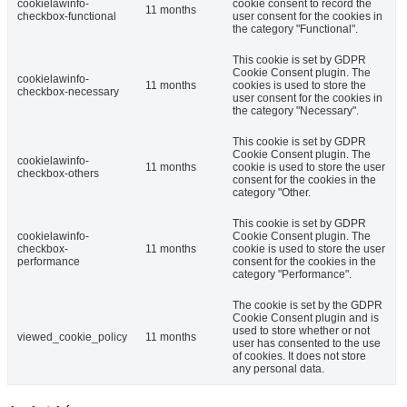
cookielawinfo-
cookie consent to record the
11 months
checkbox-functional
user consent for the cookies in
the category "Functional".
This cookie is set by GDPR
Cookie Consent plugin. The
cookielawinfo-
11 months
cookies is used to store the
checkbox-necessary
user consent for the cookies in
the category "Necessary".
This cookie is set by GDPR
Cookie Consent plugin. The
cookielawinfo-
11 months
cookie is used to store the user
checkbox-others
consent for the cookies in the
category "Other.
This cookie is set by GDPR
cookielawinfo-
Cookie Consent plugin. The
checkbox-
11 months
cookie is used to store the user
performance
consent for the cookies in the
category "Performance".
The cookie is set by the GDPR
Cookie Consent plugin and is
used to store whether or not
viewed_cookie_policy
11 months
user has consented to the use
of cookies. It does not store
any personal data.