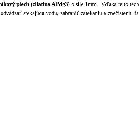
níkový plech (zliatina AlMg3)
o sile 1mm. Vďaka tejto techn
 odvádzať stekajúcu vodu, zabrániť zatekaniu a znečisteniu