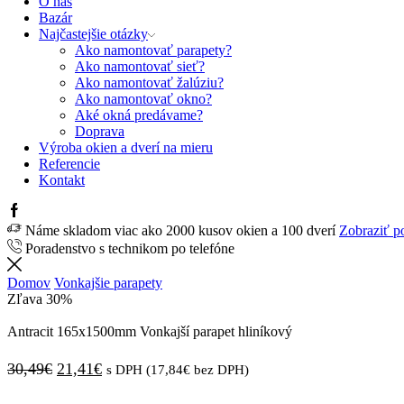
O nás
Bazár
Najčastejšie otázky
Ako namontovať parapety?
Ako namontovať sieť?
Ako namontovať žalúziu?
Ako namontovať okno?
Aké okná predávame?
Doprava
Výroba okien a dverí na mieru
Referencie
Kontakt
Facebook
Náme skladom viac ako 2000 kusov okien a 100 dverí
Zobraziť p
Poradenstvo s technikom po telefóne
Domov
Vonkajšie parapety
Zľava
30%
Antracit 165x1500mm Vonkajší parapet hliníkový
Pôvodná
Aktuálna
30,49
€
21,41
€
s DPH (
17,84
€
bez DPH)
cena
cena