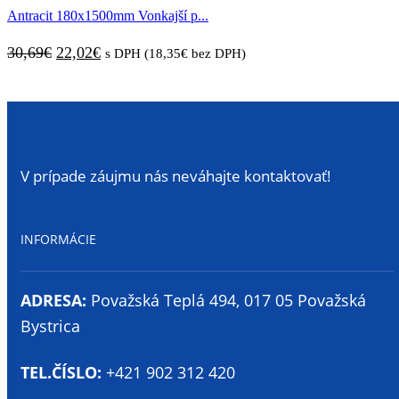
Antracit 180x1500mm Vonkajší p...
29,49€.
20,85€.
Pôvodná
Aktuálna
30,69
€
22,02
€
s DPH (
18,35
€
bez DPH)
cena
cena
bola:
je:
30,69€.
22,02€.
V prípade záujmu nás neváhajte kontaktovať!
INFORMÁCIE
ADRESA:
Považská Teplá 494, 017 05 Považská
Bystrica
TEL.ČÍSLO:
+421 902 312 420