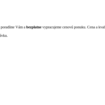
s, poradíme Vám a
bezplatne
vypracujeme cenovú ponuku. Cena a kvali
ávku.