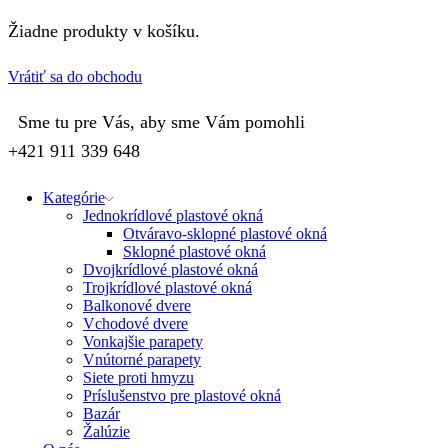
Žiadne produkty v košíku.
Vrátiť sa do obchodu
Sme tu pre Vás, aby sme Vám pomohli
+421 911 339 648
Kategórie
Jednokrídlové plastové okná
Otváravo-sklopné plastové okná
Sklopné plastové okná
Dvojkrídlové plastové okná
Trojkrídlové plastové okná
Balkonové dvere
Vchodové dvere
Vonkajšie parapety
Vnútorné parapety
Siete proti hmyzu
Príslušenstvo pre plastové okná
Bazár
Žalúzie