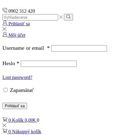
0902 312 420
Search
input
Vyhľadávanie
Prihlasiť sa
Môj účet
Username or email
*
Heslo
*
Lost password?
Zapamätať
Prihlásiť sa
0
Košík
0,00
€
0
0
Nákupný košík