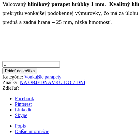
Valcovaný
hliníkový parapet hrúbky 1 mm
.
Kvalitný hli
bola:
je:
prekrytiu vonkajšej podokennej výmurovky, čo má za úlohu
30,49€.
21,41€.
predná a zadná hrana – 25 mm, nízka hmotnosť.
množstvo
Antracit
Pridať do košíka
165x1500mm
Kategórie:
Vonkajšie parapety
Vonkajší
Značky:
NA OBJEDNÁVKU DO 7 DNÍ
parapet
Zdieľať:
hliníkový
Facebook
Pinterest
Linkedin
Skype
Popis
Ďalšie informácie