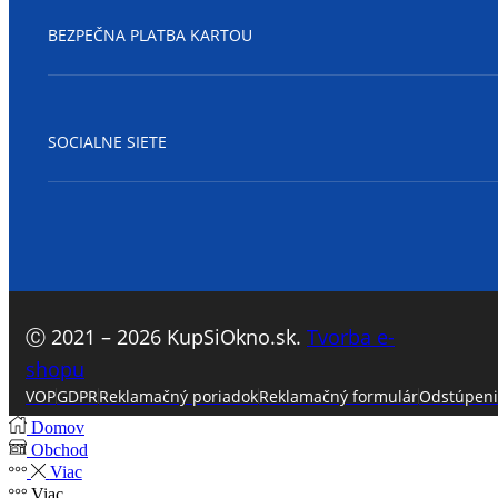
BEZPEČNA PLATBA KARTOU
SOCIALNE SIETE
Facebook
Ⓒ 2021 – 2026 KupSiOkno.sk.
Tvorba e-
shopu
VOP
GDPR
Reklamačný poriadok
Reklamačný formulár
Odstúpeni
Domov
Obchod
Viac
Viac