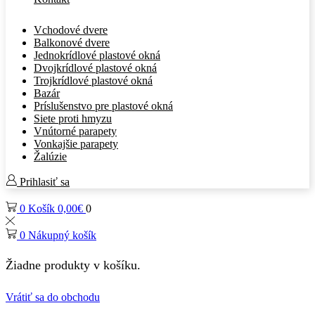
Vchodové dvere
Balkonové dvere
Jednokrídlové plastové okná
Dvojkrídlové plastové okná
Trojkrídlové plastové okná
Bazár
Príslušenstvo pre plastové okná
Siete proti hmyzu
Vnútorné parapety
Vonkajšie parapety
Žalúzie
Prihlasiť sa
0
Košík
0,00
€
0
0
Nákupný košík
Žiadne produkty v košíku.
Vrátiť sa do obchodu