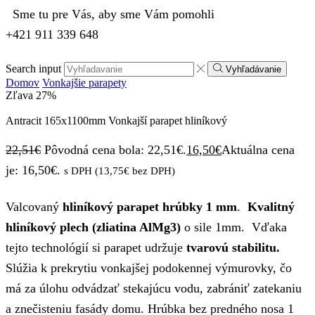
Sme tu pre Vás, aby sme Vám pomohli
+421 911 339 648
Search input
Vyhľadávanie
Domov
Vonkajšie parapety
Zľava
27%
Antracit 165x1100mm Vonkajší parapet hliníkový
22,51
€
Pôvodná cena bola: 22,51€.
16,50
€
Aktuálna cena
je: 16,50€.
s DPH (
13,75
€
bez DPH)
Valcovaný
hliníkový parapet hrúbky 1 mm
.
Kvalitný
hliníkový plech (zliatina AlMg3)
o sile 1mm. Vďaka
tejto technológií si parapet udržuje
tvarovú stabilitu.
Slúžia k prekrytiu vonkajšej podokennej výmurovky, čo
má za úlohu odvádzať stekajúcu vodu, zabrániť zatekaniu
a znečisteniu fasády domu. Hrúbka bez predného nosa 1