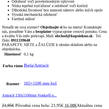
Odolnosť voči poveternostným vplyvom
Nízka tepelná rozťažnosť a odolnosť voči korózii
Dlhodobá životnosť bez nutnosti náterov alebo iných opráv
Vysoká mechanická odolnosť
Farebná stálosť
Nenašli ste svoj rozmer?
Objednajte si
ho na mieru! Kontaktujte
nás, poradíme Vám a
bezplatne
vypracujeme cenovú ponuku. Cena
a kvalita Vás milo prekvapí. Mail:
obchod@kupsiokno.sk
Tel.
číslo:
0911339648
PARAPETY, SIETE a ŽALÚZIE k oknám skladom alebo na
objednávku.
Hmotnosť
0,1 kg
Biela/Antracit
Farba rámu
165×1100 mm hxš
Rozmer
Antracit 150x1100mm Vonkajší p...
21,95
€
Pôvodná cena bola: 21,95€.
16,08
€
Aktuálna cena