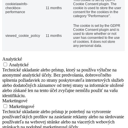
This cookie is set by GDPR
cookielawinfo-
Cookie Consent plugin. The
checkbox-
11 months
cookie is used to store the user
performance
consent for the cookies in the
category "Performance".
The cookie is set by the GDPR
Cookie Consent plugin and is
used to store whether or not
viewed_cookie_policy
11 months
user has consented to the use
of cookies. It does not store
any personal data.
Analytické
Analytické
Technické ukladanie alebo prístup, ktorý sa používa výlučne na
anonymné analytické účely. Bez predvolania, dobrovoľného
splnenia požiadaviek zo strany poskytovateľa internetových služieb
alebo dodatočných záznamov od tretej strany sa informácie uložené
alebo získané len na tento účel zvyčajne nemôžu použiť na vašu
identifikáciu.
Marketingové
Marketingové
Technické ukladanie alebo prístup je potrebný na vytvorenie
používateľských profilov na zasielanie reklamy alebo na sledovanie
používateľa na webovej stránke alebo na viacerých webových
stránkach na podobné marketingové účely.