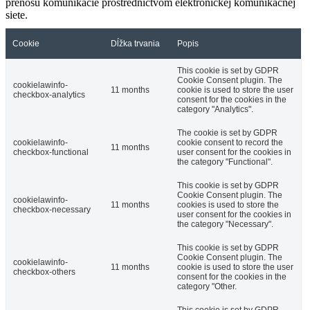
prenosu komunikácie prostredníctvom elektronickej komunikačnej
siete.
Cookie
Dĺžka trvania
Popis
This cookie is set by GDPR
Cookie Consent plugin. The
cookielawinfo-
11 months
cookie is used to store the user
checkbox-analytics
consent for the cookies in the
category "Analytics".
The cookie is set by GDPR
cookielawinfo-
cookie consent to record the
11 months
checkbox-functional
user consent for the cookies in
the category "Functional".
This cookie is set by GDPR
Cookie Consent plugin. The
cookielawinfo-
11 months
cookies is used to store the
checkbox-necessary
user consent for the cookies in
the category "Necessary".
This cookie is set by GDPR
Cookie Consent plugin. The
cookielawinfo-
11 months
cookie is used to store the user
checkbox-others
consent for the cookies in the
category "Other.