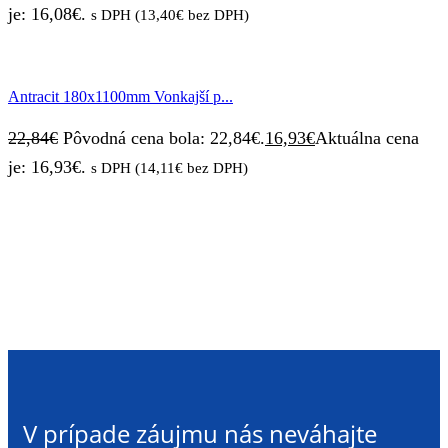
je: 16,08€.
s DPH (
13,40
€
bez DPH)
Antracit 180x1100mm Vonkajší p...
22,84
€
Pôvodná cena bola: 22,84€.
16,93
€
Aktuálna cena
je: 16,93€.
s DPH (
14,11
€
bez DPH)
V prípade záujmu nás neváhajte