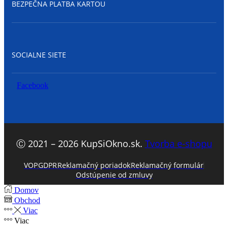
BEZPEČNA PLATBA KARTOU
SOCIALNE SIETE
Facebook
Ⓒ 2021 – 2026 KupSiOkno.sk.
Tvorba e-shopu
VOP
GDPR
Reklamačný poriadok
Reklamačný formulár
Odstúpenie od zmluvy
Domov
Obchod
Viac
Viac