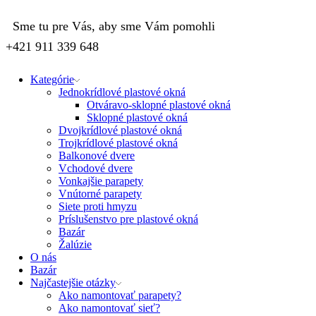
Sme tu pre Vás, aby sme Vám pomohli
+421 911 339 648
Kategórie
Jednokrídlové plastové okná
Otváravo-sklopné plastové okná
Sklopné plastové okná
Dvojkrídlové plastové okná
Trojkrídlové plastové okná
Balkonové dvere
Vchodové dvere
Vonkajšie parapety
Vnútorné parapety
Siete proti hmyzu
Príslušenstvo pre plastové okná
Bazár
Žalúzie
O nás
Bazár
Najčastejšie otázky
Ako namontovať parapety?
Ako namontovať sieť?