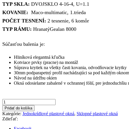
TYP SKLA:
DVOJSKLO 4-16-4, U=1.1
bola:
je:
KOVANIE:
Maco-multimatic, 1.trieda
143,46€.
93,00€.
POČET TESNENÍ:
2 tesnenie, 6 komôr
TYP RÁMU:
HranatýGealan 8000
Súčasťou balenia je:
Hliníková elegantná kľučka
Kotviace prvky (pracne) na montáž
Súprava krytiek na všetky časti kovania, odvodňovacie krytky
30mm podparapetný profil nachádzajúci sa pod každým okno
Návod na údržbu okien
Okná odosielame zabalené v ochrannej fólií, pre jednoduchšiu
množstvo
900x600mm
Pridať do košíka
biela
Kategórie:
Jednokrídlové plastové okná
,
Sklopné plastové okná
farba
Zdieľať:
sklopné
okno
Facebook