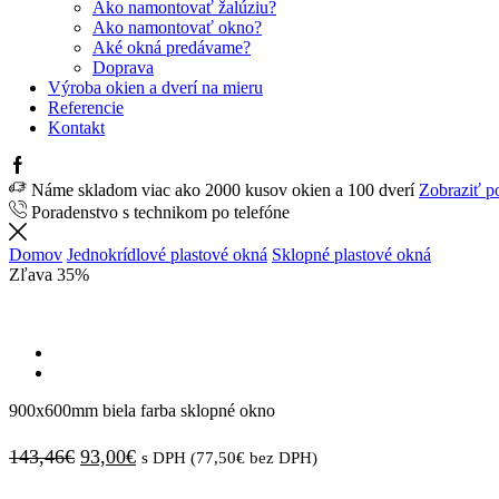
Ako namontovať žalúziu?
Ako namontovať okno?
Aké okná predávame?
Doprava
Výroba okien a dverí na mieru
Referencie
Kontakt
Facebook
Náme skladom viac ako 2000 kusov okien a 100 dverí
Zobraziť p
Poradenstvo s technikom po telefóne
Domov
Jednokrídlové plastové okná
Sklopné plastové okná
Zľava
35%
900x600mm biela farba sklopné okno
Pôvodná
Aktuálna
143,46
€
93,00
€
s DPH (
77,50
€
bez DPH)
cena
cena