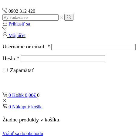
0902 312 420
Search
input
Vyhľadávanie
Prihlasiť sa
Môj účet
Username or email
*
Heslo
*
Zapamätať
0
Košík
0,00
€
0
0
Nákupný košík
Žiadne produkty v košíku.
Vrátiť sa do obchodu