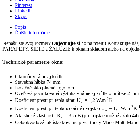
Pinterest
Linkedin
Skype
Popis
Ďalšie informácie
Nenašli ste svoj rozmer?
Objednajte si
ho na mieru! Kontaktujte ná
PARAPETY, SIETE a ŽALÚZIE k oknám skladom alebo na objedn
Technické parametre okna:
6 komôr v ráme aj krídle
Stavebná hĺbka 74 mm
Izolačné sklo plnené argónom
Oceľová pozinkovaná výstuha v ráme aj krídle o hrúbke 2 mm
-2
-1
Koeficient prestupu tepla rámu U
= 1,2 W.m
K
w
-2
-
Koeficient prestupu tepla izolačné dvojsklo U
= 1,1 W.m
K
w
Akustické vlastnosti R
= 35 dB (pri trojskle možné až do 44 
w
Celoobvodové rakúske kovanie prvej triedy Maco Multi Matic 