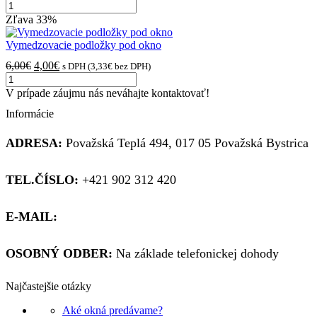
množstvo
cena
cena
Biela
bola:
je:
Zľava
33%
200x600mm
11,56€.
7,25€.
vnútorný
Vymedzovacie podložky pod okno
plastový
Pôvodná
Aktuálna
6,00
€
4,00
€
s DPH (
3,33
€
bez DPH)
parapet
množstvo
cena
cena
Vymedzovacie
bola:
je:
V prípade záujmu nás neváhajte kontaktovať!
podložky
6,00€.
4,00€.
Informácie
pod
okno
ADRESA:
Považská Teplá 494, 017 05 Považská Bystrica
TEL.ČÍSLO:
+421 902 312 420
E-MAIL:
obchod@kupsiokno.sk
OSOBNÝ ODBER:
Na základe telefonickej dohody
Najčastejšie otázky
Aké okná predávame?