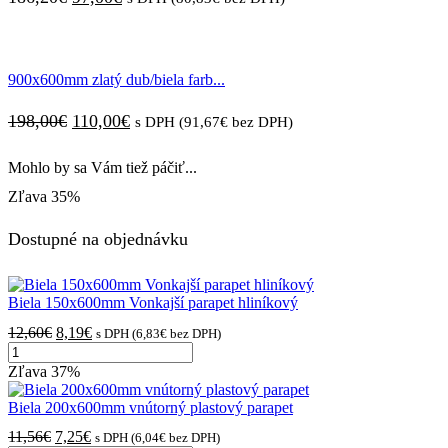
cena
cena
bola:
je:
900x600mm zlatý dub/biela farb...
186,20€.
97,00€.
Pôvodná
Aktuálna
198,00
€
110,00
€
s DPH (
91,67
€
bez DPH)
cena
cena
Mohlo by sa Vám tiež páčiť...
bola:
je:
Zľava
35%
198,00€.
110,00€.
Dostupné na objednávku
Biela 150x600mm Vonkajší parapet hliníkový
Pôvodná
Aktuálna
12,60
€
8,19
€
s DPH (
6,83
€
bez DPH)
množstvo
cena
cena
Biela
bola:
je:
Zľava
37%
150x600mm
12,60€.
8,19€.
Vonkajší
Biela 200x600mm vnútorný plastový parapet
parapet
Pôvodná
Aktuálna
11,56
€
7,25
€
s DPH (
6,04
€
bez DPH)
hliníkový