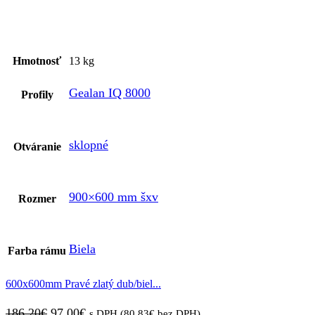
Hmotnosť
13 kg
Gealan IQ 8000
Profily
sklopné
Otváranie
900×600 mm šxv
Rozmer
Biela
Farba rámu
600x600mm Pravé zlatý dub/biel...
Pôvodná
Aktuálna
186,20
€
97,00
€
s DPH (
80,83
€
bez DPH)