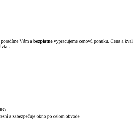
s, poradíme Vám a
bezplatne
vypracujeme cenovú ponuku. Cena a kvali
ávku.
1
dB)
tesní a zabezpečuje okno po celom obvode