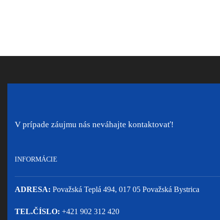
V prípade záujmu nás neváhajte kontaktovať!
INFORMÁCIE
ADRESA:
Považská Teplá 494, 017 05 Považská Bystrica
TEL.ČÍSLO:
+421 902 312 420