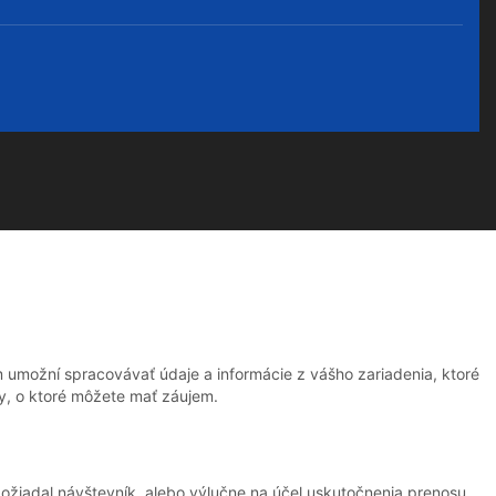
 umožní spracovávať údaje a informácie z vášho zariadenia, ktoré
y, o ktoré môžete mať záujem.
požiadal návštevník, alebo výlučne na účel uskutočnenia prenosu