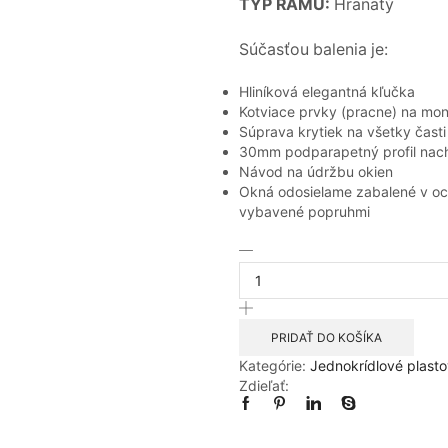
TYP RÁMU:
Hranatý
Súčasťou balenia je:
Hliníková elegantná kľučka
Kotviace prvky (pracne) na mo
Súprava krytiek na všetky čast
30mm podparapetný profil nac
Návod na údržbu okien
Okná odosielame zabalené v och
vybavené popruhmi
množstvo
900x1300mm
Ľavé
biela
farba
PRIDAŤ DO KOŠÍKA
otváravo-
Kategórie:
Jednokrídlové plast
sklopné
Zdieľať:
okno