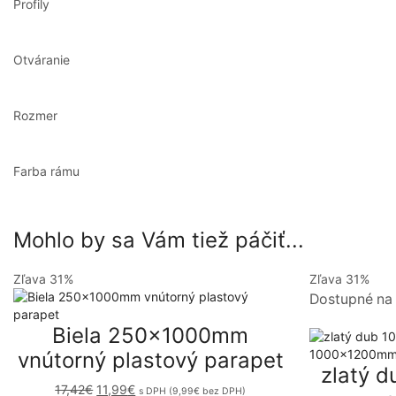
Profily
Otváranie
Rozmer
Farba rámu
Mohlo by sa Vám tiež páčiť...
Zľava
31%
Zľava
31%
Dostupné na
Biela 250x1000mm
vnútorný plastový parapet
zlatý 
Pôvodná
Aktuálna
17,42
€
11,99
€
s DPH (
9,99
€
bez DPH)