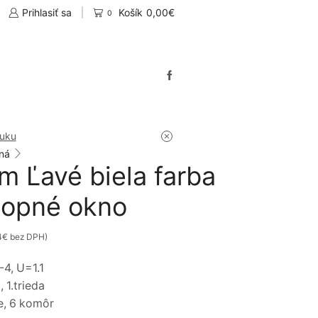
Prihlasiť sa
Košík
0,00
€
0
nuku
ná
Ľavé biela farba
lopné okno
4
€
bez DPH)
4, U=1.1
 1.trieda
e, 6 komôr