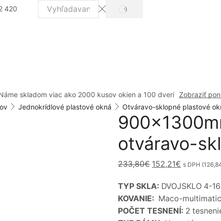
2 420
VYHĽADÁVANIE
Search
input
Náme skladom viac ako 2000 kusov okien a 100 dverí
Zobraziť po
ov
Jednokrídlové plastové okná
Otváravo-sklopné plastové ok
900x1300mm 
otváravo-sk
Pôvodná
Aktuálna
233,80
€
152,21
€
s DPH (
126,8
cena
cena
TYP SKLA:
DVOJSKLO 4-16-
bola:
je:
KOVANIE:
Maco-multimatic,
233,80€.
152,21€.
POČET TESNENÍ:
2 tesneni