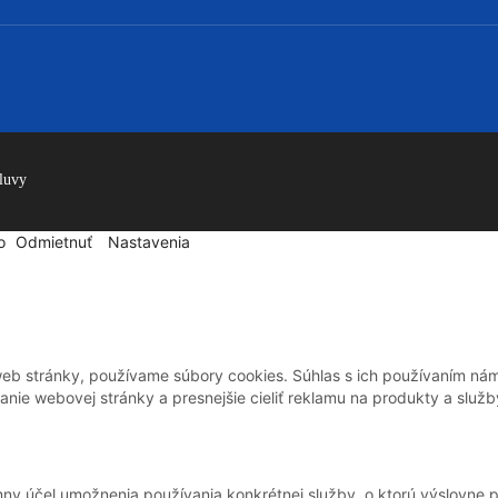
luvy
o
Odmietnuť
Nastavenia
web stránky, používame súbory cookies. Súhlas s ich používaním nám
ie webovej stránky a presnejšie cieliť reklamu na produkty a služb
mny účel umožnenia používania konkrétnej služby, o ktorú výslovne 