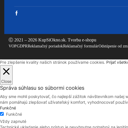
Facebook
Ⓒ 2021 – 2026 KupSiOkno.sk.
Tvorba e-shopu
VOP
GDPR
Reklamačný poriadok
Reklamačný formulár
Odstúpenie od zm
Pre zlepšenie kvality našich stránok používame cookies.
Prijať všetk
Close
Správa súhlasu so súbormi cookies
Aby sme mohli poskytovať, čo najlepší zážitok návštevníkom našej 
nám pomáhajú zlepšovať užívateľský komfort, vyhodnocovať používan
Funkčné
Funkčné
Vždy zapnuté
Technické ukladanie alebo prístup je nevyhnutne potrebný na legití