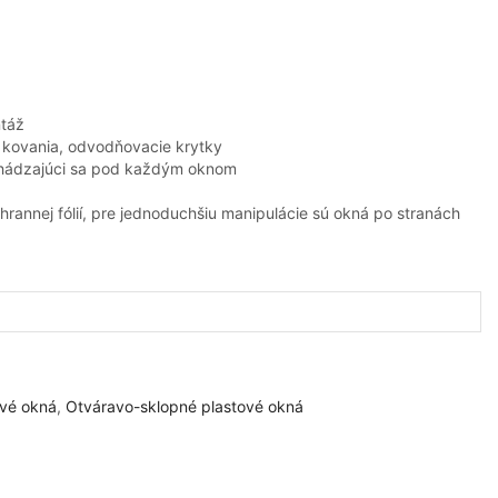
ntáž
i kovania, odvodňovacie krytky
hádzajúci sa pod každým oknom
rannej fólií, pre jednoduchšiu manipulácie sú okná po stranách
ové okná
,
Otváravo-sklopné plastové okná