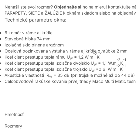
Nenašli ste svoj rozmer?
Objednajte si
ho na mieru! kontaktujte 
PARAPETY, SIETE a ŽALÚZIE k oknám skladom alebo na objednáv
Technické parametre okna:
6 komôr v ráme aj krídle
Stavebná hĺbka 74 mm
Izolačné sklo plnené argónom
Oceľová pozinkovaná výstuha v ráme aj krídle o hrúbke 2 mm
-2
-1
Koeficient prestupu tepla rámu U
= 1,2 W.m
K
w
-2
-1
Koeficient prestupu tepla izolačné dvojsklo U
= 1,1 W.m
K
w
-2
-1
Koeficient prestupu tepla izolačné trojsklo U
=0,6 W.m
K
w
Akustické vlastnosti R
= 35 dB (pri trojskle možné až do 44 dB)
w
Celoobvodové rakúske kovanie prvej triedy Maco Multi Matic tes
Hmotnosť
Rozmery