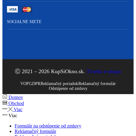
SOCIALNE SIETE
Ⓒ 2021 – 2026 KupSiOkno.sk.
Tvorba e-shopu
VOP
GDPR
Reklamačný poriadok
Reklamačný formulár
Odstúpenie od zmluvy
Domov
Obchod
Viac
Viac
Formulár na odstúpenie od zmluvy
Reklamačný formulár