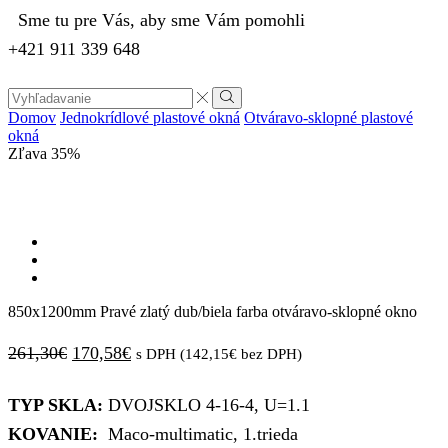
Sme tu pre Vás, aby sme Vám pomohli
+421 911 339 648
Domov
Jednokrídlové plastové okná
Otváravo-sklopné plastové
okná
Zľava
35%
850x1200mm Pravé zlatý dub/biela farba otváravo-sklopné okno
261,30
€
170,58
€
s DPH (
142,15
€
bez DPH)
TYP SKLA:
DVOJSKLO 4-16-4, U=1.1
KOVANIE:
Maco-multimatic, 1.trieda