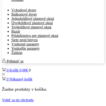
Vchodové dvere
Balkonové dvere
Jednokrídlové plastové okná
Dvojkrídlové plastové okná
Trojkrídlové plastové okná
Bazár
Príslušenstvo pre plastové okná
Siete proti hmyzu
Vnútorné parapety
Vonkajšie parapety
Žalúzie
Prihlasiť sa
0
Košík
0,00
€
0
0
Nákupný košík
Žiadne produkty v košíku.
Vrátiť sa do obchodu