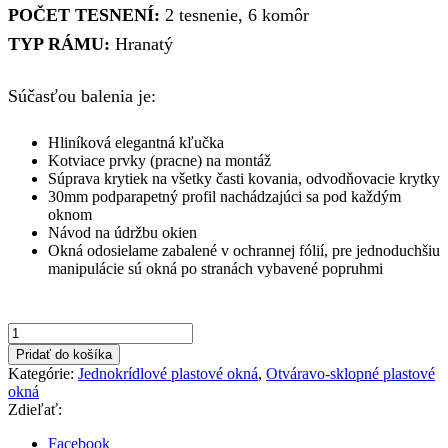
POČET TESNENÍ:
2 tesnenie, 6 komôr
TYP RÁMU:
Hranatý
Súčasťou balenia je:
Hliníková elegantná kľučka
Kotviace prvky (pracne) na montáž
Súprava krytiek na všetky časti kovania, odvodňovacie krytky
30mm podparapetný profil nachádzajúci sa pod každým
oknom
Návod na údržbu okien
Okná odosielame zabalené v ochrannej fólií, pre jednoduchšiu
manipulácie sú okná po stranách vybavené popruhmi
Pridať do košíka
Kategórie:
Jednokrídlové plastové okná
,
Otváravo-sklopné plastové
okná
Zdieľať:
Facebook