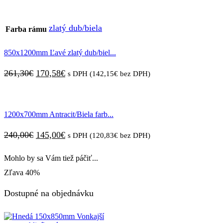
zlatý dub/biela
Farba rámu
850x1200mm Ľavé zlatý dub/biel...
261,30
€
170,58
€
s DPH (
142,15
€
bez DPH)
1200x700mm Antracit/Biela farb...
240,00
€
145,00
€
s DPH (
120,83
€
bez DPH)
Mohlo by sa Vám tiež páčiť...
Zľava
40%
Dostupné na objednávku