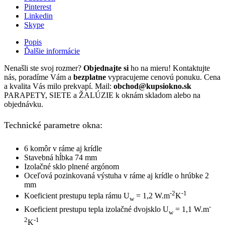
Pinterest
Linkedin
Skype
Popis
Ďalšie informácie
Nenašli ste svoj rozmer?
Objednajte si
ho na mieru! Kontaktujte
nás, poradíme Vám a
bezplatne
vypracujeme cenovú ponuku. Cena
a kvalita Vás milo prekvapí. Mail:
obchod@kupsiokno.sk
PARAPETY, SIETE a ŽALÚZIE k oknám skladom alebo na
objednávku.
Technické parametre okna:
6 komôr v ráme aj krídle
Stavebná hĺbka 74 mm
Izolačné sklo plnené argónom
Oceľová pozinkovaná výstuha v ráme aj krídle o hrúbke 2
mm
-2
-1
Koeficient prestupu tepla rámu U
= 1,2 W.m
K
w
-
Koeficient prestupu tepla izolačné dvojsklo U
= 1,1 W.m
w
2
-1
K