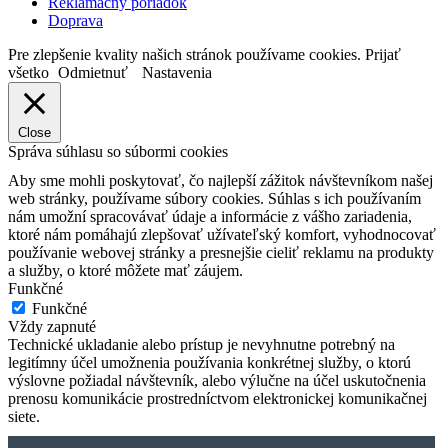
Reklamačný poriadok
Doprava
Pre zlepšenie kvality našich stránok používame cookies.
Prijať
všetko
Odmietnuť
Nastavenia
Close
Správa súhlasu so súbormi cookies
Aby sme mohli poskytovať, čo najlepší zážitok návštevníkom našej
web stránky, používame súbory cookies. Súhlas s ich používaním
nám umožní spracovávať údaje a informácie z vášho zariadenia,
ktoré nám pomáhajú zlepšovať užívateľský komfort, vyhodnocovať
používanie webovej stránky a presnejšie cieliť reklamu na produkty
a služby, o ktoré môžete mať záujem.
Funkčné
Funkčné
Vždy zapnuté
Technické ukladanie alebo prístup je nevyhnutne potrebný na
legitímny účel umožnenia používania konkrétnej služby, o ktorú
výslovne požiadal návštevník, alebo výlučne na účel uskutočnenia
prenosu komunikácie prostredníctvom elektronickej komunikačnej
siete.