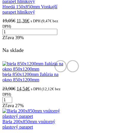
Hnedá 150x850mm Vonkajší
parapet hliníkový
19,05
€
11,36
€
s DPH (
9,47
€
bez
DPH)
Zľava
39%
Na sklade
biela 850x1200mm žalúzia na
okno 850x1200mm
23,90
€
14,54
€
s DPH (
12,12
€
bez
DPH)
Zľava
27%
Biela 200x850mm vnútorný
plastový parapet