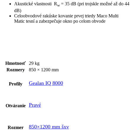
Akustické vlastnosti R
= 35 dB (pri trojskle možné až do 44
w
dB)
Celoobvodové rakúske kovanie prvej triedy Maco Multi
Matic tesní a zabezpečuje okno po celom obvode
Hmotnosť
29 kg
Rozmery
850 × 1200 mm
Gealan IQ 8000
Profily
Pravé
Otváranie
850×1200 mm šxv
Rozmer