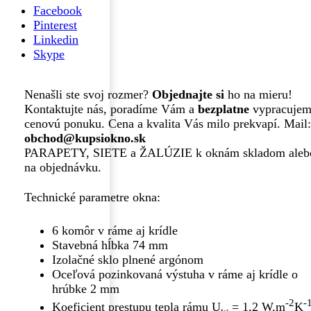
okno
Facebook
Pinterest
Linkedin
Skype
Nenašli ste svoj rozmer?
Objednajte si
ho na mieru!
Kontaktujte nás, poradíme Vám a
bezplatne
vypracuje
cenovú ponuku. Cena a kvalita Vás milo prekvapí. Mail
obchod@kupsiokno.sk
PARAPETY, SIETE a ŽALÚZIE k oknám skladom aleb
na objednávku.
Technické parametre okna:
6 komôr v ráme aj krídle
Stavebná hĺbka 74 mm
Izolačné sklo plnené argónom
Oceľová pozinkovaná výstuha v ráme aj krídle o
hrúbke 2 mm
-2
-
Koeficient prestupu tepla rámu U
= 1,2 W.m
K
w