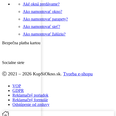
Aké okná predávame?
Ako namontovať okno?
Ako namontovať parapety?
Ako namontovať sieť?
Ako namontovať žalúziu?
Bezpečna platba kartou
Socialne siete
Facebook
Ⓒ 2021 – 2026 KupSiOkno.sk.
Tvorba e-shopu
VOP
GDPR
Reklamačný poriadok
Reklamačný formulár
Odstúpenie od zmluvy