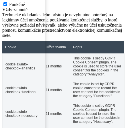
Funkčné
Vždy zapnuté
Technické ukladanie alebo prístup je nevyhnutne potrebný na
legitímny účel umožnenia používania konkrétnej služby, o ktorú
výslovne požiadal návštevník, alebo výlučne na účel uskutočnenia
prenosu komunikácie prostredníctvom elektronickej komunikačnej
siete.
Cookie
Dĺžka trvania
Popis
This cookie is set by GDPR
Cookie Consent plugin. The
cookielawinfo-
11 months
cookie is used to store the user
checkbox-analytics
consent for the cookies in the
category "Analytics".
The cookie is set by GDPR
cookielawinfo-
cookie consent to record the
11 months
checkbox-functional
user consent for the cookies in
the category "Functional".
This cookie is set by GDPR
Cookie Consent plugin. The
cookielawinfo-
11 months
cookies is used to store the
checkbox-necessary
user consent for the cookies in
the category "Necessary".