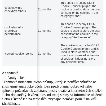
This cookie is set by GDPR
Cookie Consent plugin. The
cookielawinfo-
11 months
cookie is used to store the user
checkbox-others
consent for the cookies in the
category "Other.
This cookie is set by GDPR
cookielawinfo-
Cookie Consent plugin. The
checkbox-
11 months
cookie is used to store the user
performance
consent for the cookies in the
category "Performance".
The cookie is set by the GDPR
Cookie Consent plugin and is
used to store whether or not
viewed_cookie_policy
11 months
user has consented to the use
of cookies. It does not store
any personal data.
Analytické
Analytické
Technické ukladanie alebo prístup, ktorý sa používa výlučne na
anonymné analytické účely. Bez predvolania, dobrovoľného
splnenia požiadaviek zo strany poskytovateľa internetových služieb
alebo dodatočných záznamov od tretej strany sa informácie uložené
alebo získané len na tento účel zvyčajne nemôžu použiť na vašu
identifikáciu.