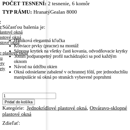
POČET TESNENÍ:
2 tesnenie, 6 komôr
TYP RÁMU:
HranatýGealan 8000
e
Súčasťou balenia je:
e
lastové okná
astové okná
Hliníková elegantná kľučka
astové okná
Kotviace prvky (pracne) na montáž
Súprava krytiek na všetky časti kovania, odvodňovacie krytky
re plastové okná
30mm podparapetný profil nachádzajúci sa pod každým
zu
oknom
ety
Návod na údržbu okien
ety
Okná odosielame zabalené v ochrannej fólií, pre jednoduchšiu
manipulácie sú okná po stranách vybavené popruhmi
množstvo
600x600mm
Pridať do košíka
Pravé
Kategórie:
Jednokrídlové plastové okná
,
Otváravo-sklopné
antracit/biela
plastové okná
farba
otváravo-
Zdieľať:
sklopné