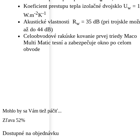
Koeficient prestupu tepla izolačné dvojsklo U
= 1
w
-2
-1
W.m
K
Akustické vlastnosti R
= 35 dB (pri trojskle mož
w
až do 44 dB)
Celoobvodové rakúske kovanie prvej triedy Maco
Multi Matic tesní a zabezpečuje okno po celom
obvode
Mohlo by sa Vám tiež páčiť...
Zľava
52%
Dostupné na objednávku