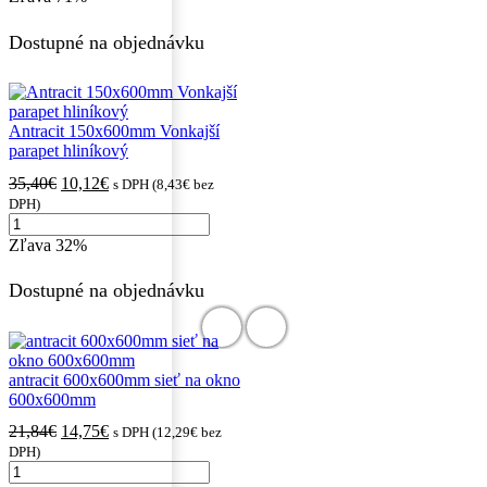
podložky
6,00€.
4,00€.
pod
Dostupné na objednávku
okno
Antracit 150x600mm Vonkajší
parapet hliníkový
Pôvodná
Aktuálna
35,40
€
10,12
€
s DPH (
8,43
€
bez
cena
cena
DPH)
množstvo
bola:
je:
Antracit
35,40€.
10,12€.
Zľava
32%
150x600mm
Vonkajší
Dostupné na objednávku
parapet
hliníkový
antracit 600x600mm sieť na okno
600x600mm
Pôvodná
Aktuálna
21,84
€
14,75
€
s DPH (
12,29
€
bez
cena
cena
DPH)
množstvo
bola:
je: