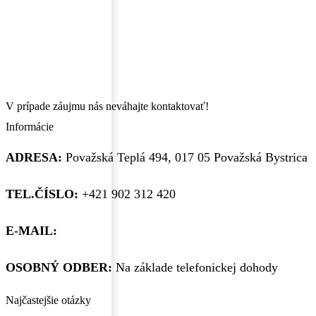
antracit
21,84€.
14,75€.
600x600mm
sieť
na
okno
600x600mm
V prípade záujmu nás neváhajte kontaktovať!
Informácie
ADRESA:
Považská Teplá 494, 017 05 Považská Bystrica
TEL.ČÍSLO:
+421 902 312 420
E-MAIL:
obchod@kupsiokno.sk
OSOBNÝ ODBER:
Na základe telefonickej dohody
Najčastejšie otázky