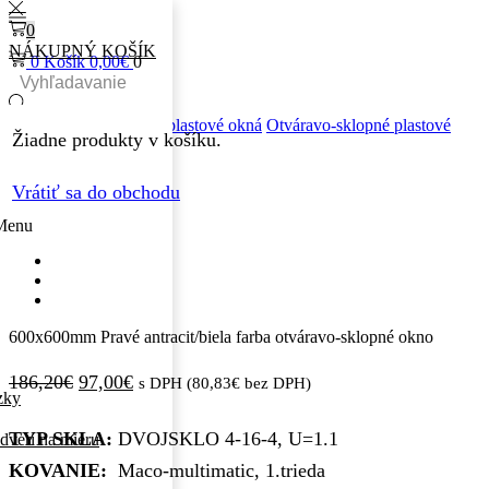
0
NÁKUPNÝ KOŠÍK
0
Košík
0,00
€
0
Search
input
Domov
Jednokrídlové plastové okná
Otváravo-sklopné plastové
Žiadne produkty v košíku.
okná
Zľava
48%
Vrátiť sa do obchodu
Menu
600x600mm Pravé antracit/biela farba otváravo-sklopné okno
Pôvodná
Aktuálna
186,20
€
97,00
€
s DPH (
80,83
€
bez DPH)
zky
cena
cena
TYP SKLA:
DVOJSKLO 4-16-4, U=1.1
dverí na mieru
bola:
je:
KOVANIE:
Maco-multimatic, 1.trieda
186,20€.
97,00€.