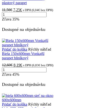
600x600mm
plastový parapet
Pôvodná
Aktuálna
11,56
€
7,25
€
s DPH (
6,04
€
bez DPH)
množstvo
cena
cena
Biela
bola:
je:
Zľava
35%
200x600mm
11,56€.
7,25€.
vnútorný
Dostupné na objednávku
plastový
parapet
Pridať do košíka
Rýchly náhľad
Biela 150x600mm Vonkajší
parapet hliníkový
Pôvodná
Aktuálna
12,60
€
8,19
€
s DPH (
6,83
€
bez DPH)
množstvo
cena
cena
Biela
bola:
je:
Zľava
45%
150x600mm
12,60€.
8,19€.
Vonkajší
Dostupné na objednávku
parapet
hliníkový
Pridať do košíka
Rýchly náhľad