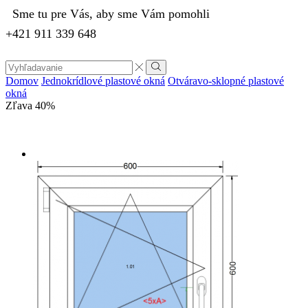
Sme tu pre Vás, aby sme Vám pomohli
+421 911 339 648
Search
input
Vyhľadávanie
Domov
Jednokrídlové plastové okná
Otváravo-sklopné plastové
okná
Zľava
40%