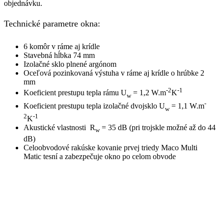
objednávku.
Technické parametre okna:
6 komôr v ráme aj krídle
Stavebná hĺbka 74 mm
Izolačné sklo plnené argónom
Oceľová pozinkovaná výstuha v ráme aj krídle o hrúbke 2
mm
-2
-1
Koeficient prestupu tepla rámu U
= 1,2 W.m
K
w
-
Koeficient prestupu tepla izolačné dvojsklo U
= 1,1 W.m
w
2
-1
K
Akustické vlastnosti R
= 35 dB (pri trojskle možné až do 44
w
dB)
Celoobvodové rakúske kovanie prvej triedy Maco Multi
Matic tesní a zabezpečuje okno po celom obvode