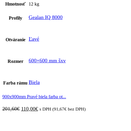
Hmotnosť
12 kg
Gealan IQ 8000
Profily
Ľavé
Otváranie
600×600 mm šxv
Rozmer
Biela
Farba rámu
900x900mm Pravé biela farba ot...
Pôvodná
Aktuálna
201,60
€
110,00
€
s DPH (
91,67
€
bez DPH)
cena
cena
bola:
je: