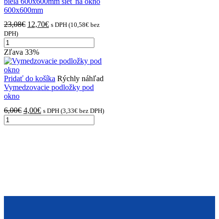
biela 600x600mm sieť na okno
600x600mm
Pôvodná
Aktuálna
23,08
€
12,70
€
s DPH (
10,58
€
bez
cena
cena
DPH)
množstvo
bola:
je:
biela
23,08€.
12,70€.
Zľava
33%
600x600mm
sieť
na
Pridať do košíka
Rýchly náhľad
okno
Vymedzovacie podložky pod
600x600mm
okno
Pôvodná
Aktuálna
6,00
€
4,00
€
s DPH (
3,33
€
bez DPH)
množstvo
cena
cena
Vymedzovacie
bola:
je:
podložky
6,00€.
4,00€.
pod
okno