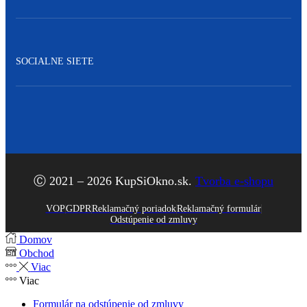
SOCIALNE SIETE
Facebook
Ⓒ 2021 – 2026 KupSiOkno.sk.
Tvorba e-shopu
VOP
GDPR
Reklamačný poriadok
Reklamačný formulár
Odstúpenie od zmluvy
Domov
Obchod
Viac
Viac
Formulár na odstúpenie od zmluvy