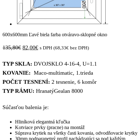
600x600mm Ľavé biela farba otváravo-sklopné okno
Pôvodná
Aktuálna
135,80
€
82,00
€
s DPH (
68,33
€
bez DPH)
cena
cena
TYP SKLA:
DVOJSKLO 4-16-4, U=1.1
bola:
je:
KOVANIE:
Maco-multimatic, 1.trieda
135,80€.
82,00€.
POČET TESNENÍ:
2 tesnenie, 6 komôr
TYP RÁMU:
HranatýGealan 8000
Súčasťou balenia je:
Hliníková elegantná kľučka
Kotviace prvky (pracne) na montáž
Súprava krytiek na všetky časti kovania, odvodňovacie krytky
30mm podparapetný profil nachádzajúci sa pod každým