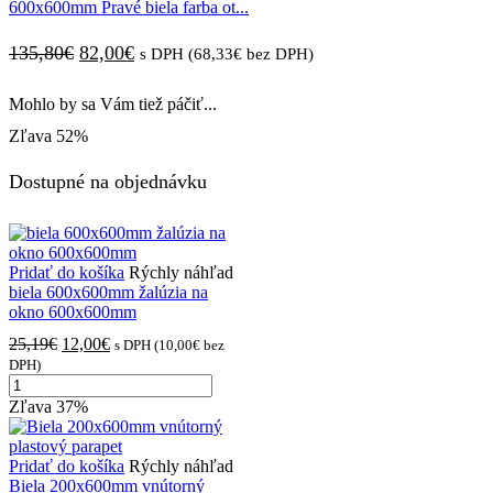
600x600mm Pravé biela farba ot...
201,60€.
110,00€.
Pôvodná
Aktuálna
135,80
€
82,00
€
s DPH (
68,33
€
bez DPH)
cena
cena
Mohlo by sa Vám tiež páčiť...
bola:
je:
Zľava
52%
135,80€.
82,00€.
Dostupné na objednávku
Pridať do košíka
Rýchly náhľad
biela 600x600mm žalúzia na
okno 600x600mm
Pôvodná
Aktuálna
25,19
€
12,00
€
s DPH (
10,00
€
bez
cena
cena
DPH)
množstvo
bola:
je:
biela
25,19€.
12,00€.
Zľava
37%
600x600mm
žalúzia
na
Pridať do košíka
Rýchly náhľad
okno
Biela 200x600mm vnútorný