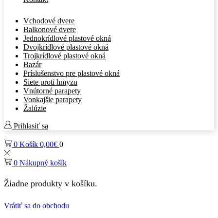
Vchodové dvere
Balkonové dvere
Jednokrídlové plastové okná
Dvojkrídlové plastové okná
Trojkrídlové plastové okná
Bazár
Príslušenstvo pre plastové okná
Siete proti hmyzu
Vnútorné parapety
Vonkajšie parapety
Žalúzie
Prihlasiť sa
0
Košík
0,00
€
0
0
Nákupný košík
Žiadne produkty v košíku.
Vrátiť sa do obchodu