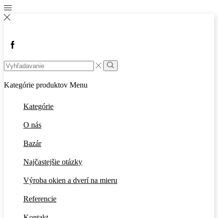
Facebook
Search
input
Vyhľadávanie
Kategórie produktov
Menu
Kategórie
O nás
Bazár
Najčastejšie otázky
Výroba okien a dverí na mieru
Referencie
Kontakt