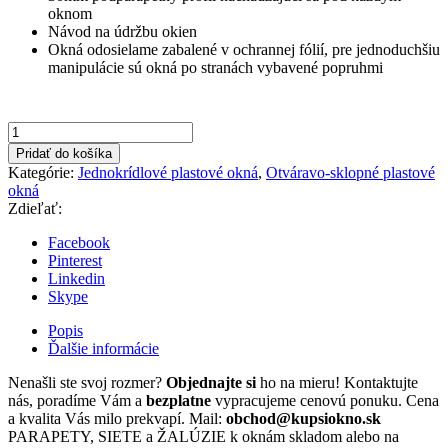
oknom
Návod na údržbu okien
Okná odosielame zabalené v ochrannej fólií, pre jednoduchšiu
manipulácie sú okná po stranách vybavené popruhmi
množstvo
600x600mm
Pridať do košíka
Ľavé
Kategórie:
Jednokrídlové plastové okná
,
Otváravo-sklopné plastové
biela
okná
farba
Zdieľať:
otváravo-
sklopné
Facebook
okno
Pinterest
Linkedin
Skype
Popis
Ďalšie informácie
Nenašli ste svoj rozmer?
Objednajte si
ho na mieru! Kontaktujte
nás, poradíme Vám a
bezplatne
vypracujeme cenovú ponuku. Cena
a kvalita Vás milo prekvapí. Mail:
obchod@kupsiokno.sk
PARAPETY, SIETE a ŽALÚZIE k oknám skladom alebo na