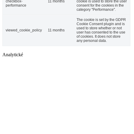
checkbox-
11 months
cookie is used to store the user
performance
consent for the cookies in the
category "Performance".
The cookie is set by the GDPR
Cookie Consent plugin and is
used to store whether or not
viewed_cookie_policy
11 months
user has consented to the use
of cookies. It does not store
any personal data.
Analytické
Analytické
Technické ukladanie alebo prístup, ktorý sa používa výlučne na
anonymné analytické účely. Bez predvolania, dobrovoľného
splnenia požiadaviek zo strany poskytovateľa internetových služieb
alebo dodatočných záznamov od tretej strany sa informácie uložené
alebo získané len na tento účel zvyčajne nemôžu použiť na vašu
identifikáciu.
Marketingové
Marketingové
Technické ukladanie alebo prístup je potrebný na vytvorenie
používateľských profilov na zasielanie reklamy alebo na sledovanie
používateľa na webovej stránke alebo na viacerých webových
stránkach na podobné marketingové účely.
ULOŽIŤ A PRIJAŤ